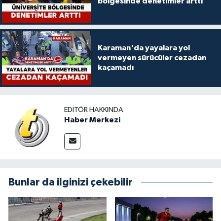
bölgesinde denetimler arttı
Karaman'da yayalara yol
vermeyen sürücüler cezadan
kaçamadı
EDITÖR HAKKINDA
Haber Merkezi
Bunlar da ilginizi çekebilir