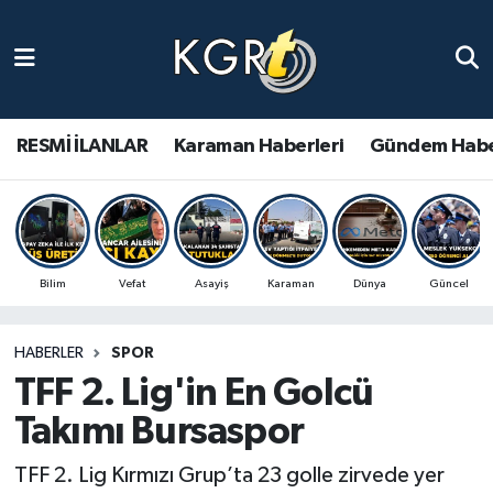
Karaman Haberleri
Gündem Haberleri
RESMİ İLANLAR
Karaman Haberleri
Gündem Habe
Güncel Haberler
Spor Haberleri
Bilim
Vefat
Asayiş
Karaman
Dünya
Güncel
Asayiş Haberleri
HABERLER
SPOR
Ulusal Haberler
TFF 2. Lig'in En Golcü
Vefat Edenler
Takımı Bursaspor
TFF 2. Lig Kırmızı Grup’ta 23 golle zirvede yer