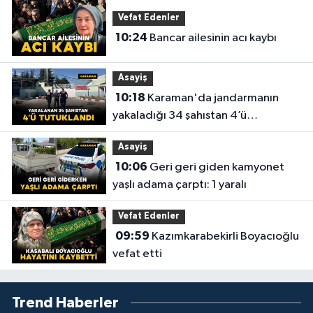
Vefat Edenler
10:24
Bancar ailesinin acı kaybı
Asayiş
10:18
Karaman'da jandarmanın
yakaladığı 34 şahıstan 4’ü
tutuklandı
Asayiş
10:06
Geri geri giden kamyonet
yaşlı adama çarptı: 1 yaralı
Vefat Edenler
09:59
Kazımkarabekirli Boyacıoğlu
vefat etti
Trend Haberler