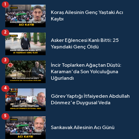
1
Koraş Ailesinin Genç Yaştaki Acı
Kaybı
2
Asker Eğlencesi Kanlı Bitti: 25
Yaşındaki Genç Öldü
3
İncir Toplarken Ağaçtan Düştü:
Karaman'da Son Yolculuğuna
Uğurlandı
4
Görev Yaptığı İtfaiyeden Abdullah
Dönmez'e Duygusal Veda
5
Sarıkavak Ailesinin Acı Günü