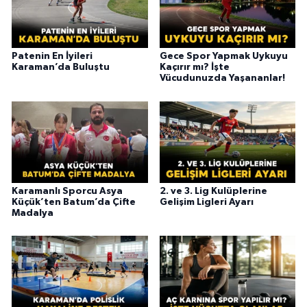
Patenin En İyileri
Gece Spor Yapmak Uykuyu
Karaman’da Buluştu
Kaçırır mı? İşte
Vücudunuzda Yaşananlar!
Karamanlı Sporcu Asya
2. ve 3. Lig Kulüplerine
Küçük’ten Batum’da Çifte
Gelişim Ligleri Ayarı
Madalya