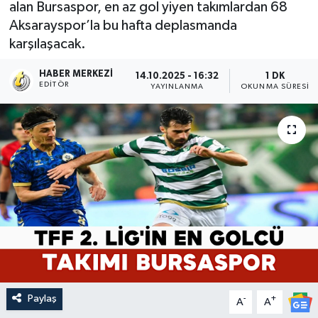
alan Bursaspor, en az gol yiyen takımlardan 68
Aksarayspor’la bu hafta deplasmanda
karşılaşacak.
HABER MERKEZI
14.10.2025 - 16:32
1 DK
EDITÖR
YAYINLANMA
OKUNMA SÜRESI
Paylaş
-
+
A
A