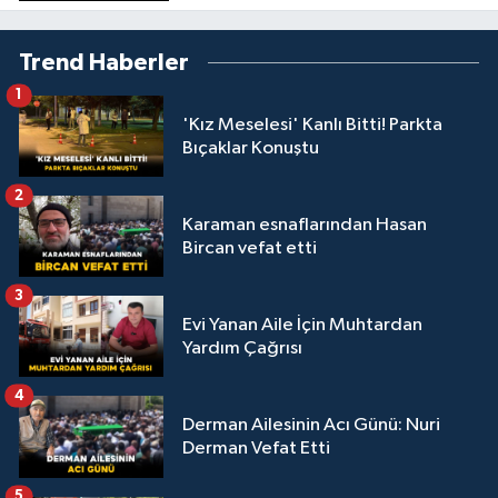
Trend Haberler
1
'Kız Meselesi' Kanlı Bitti! Parkta
Bıçaklar Konuştu
2
Karaman esnaflarından Hasan
Bircan vefat etti
3
Evi Yanan Aile İçin Muhtardan
Yardım Çağrısı
4
Derman Ailesinin Acı Günü: Nuri
Derman Vefat Etti
5