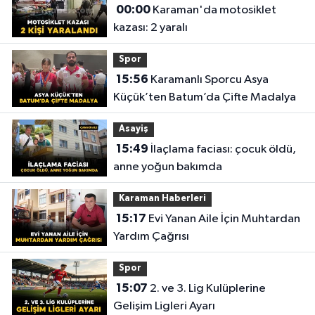
00:00
Karaman'da motosiklet
kazası: 2 yaralı
Spor
15:56
Karamanlı Sporcu Asya
Küçük’ten Batum’da Çifte Madalya
Asayiş
15:49
İlaçlama faciası: çocuk öldü,
anne yoğun bakımda
Karaman Haberleri
15:17
Evi Yanan Aile İçin Muhtardan
Yardım Çağrısı
Spor
15:07
2. ve 3. Lig Kulüplerine
Gelişim Ligleri Ayarı