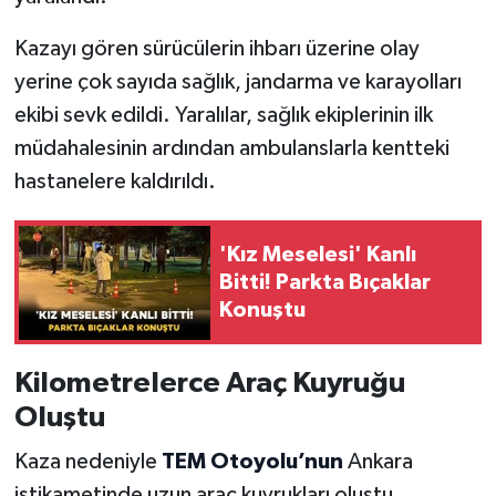
Kazayı gören sürücülerin ihbarı üzerine olay
yerine çok sayıda sağlık, jandarma ve karayolları
ekibi sevk edildi. Yaralılar, sağlık ekiplerinin ilk
müdahalesinin ardından ambulanslarla kentteki
hastanelere kaldırıldı.
'Kız Meselesi' Kanlı
Bitti! Parkta Bıçaklar
Konuştu
Kilometrelerce Araç Kuyruğu
Oluştu
Kaza nedeniyle
TEM Otoyolu’nun
Ankara
istikametinde uzun araç kuyrukları oluştu.