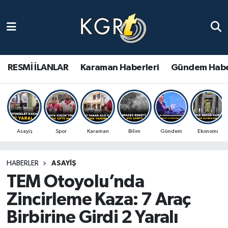
Karaman Haberleri
Gündem Haberleri
RESMİ İLANLAR
Karaman Haberleri
Gündem Habe
Güncel Haberler
Spor Haberleri
Asayiş
Spor
Karaman
Bilim
Gündem
Ekonomi
Asayiş Haberleri
HABERLER
ASAYIŞ
Ulusal Haberler
TEM Otoyolu’nda
Vefat Edenler
Zincirleme Kaza: 7 Araç
Birbirine Girdi 2 Yaralı