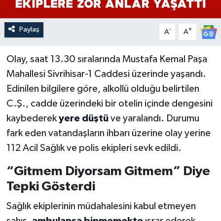
Paylaş
-
+
A
A
Olay, saat 13.30 sıralarında Mustafa Kemal Paşa
Mahallesi Sivrihisar-1 Caddesi üzerinde yaşandı.
Edinilen bilgilere göre, alkollü olduğu belirtilen
C.Ş., cadde üzerindeki bir otelin içinde dengesini
kaybederek
yere düştü
ve yaralandı. Durumu
fark eden vatandaşların ihbarı üzerine olay yerine
112 Acil Sağlık ve polis ekipleri sevk edildi.
“Gitmem Diyorsam Gitmem” Diye
Tepki Gösterdi
Sağlık ekiplerinin müdahalesini kabul etmeyen
şahıs,
ambulansa binmemekte
ısrar ederek