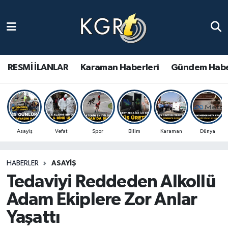
Karaman Haberleri
Gündem Haberleri
RESMİ İLANLAR
Karaman Haberleri
Gündem Habe
Güncel Haberler
Spor Haberleri
Asayiş
Vefat
Spor
Bilim
Karaman
Dünya
Asayiş Haberleri
HABERLER
ASAYIŞ
Ulusal Haberler
Tedaviyi Reddeden Alkollü
Vefat Edenler
Adam Ekiplere Zor Anlar
Yaşattı