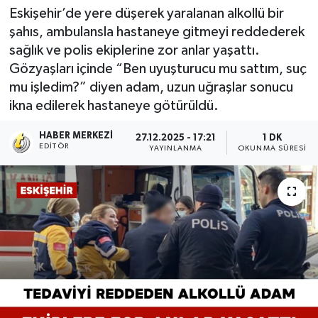
Eskişehir’de yere düşerek yaralanan alkollü bir
şahıs, ambulansla hastaneye gitmeyi reddederek
sağlık ve polis ekiplerine zor anlar yaşattı.
Gözyaşları içinde “Ben uyuşturucu mu sattım, suç
mu işledim?” diyen adam, uzun uğraşlar sonucu
ikna edilerek hastaneye götürüldü.
HABER MERKEZI
27.12.2025 - 17:21
1 DK
EDITÖR
YAYINLANMA
OKUNMA SÜRESI