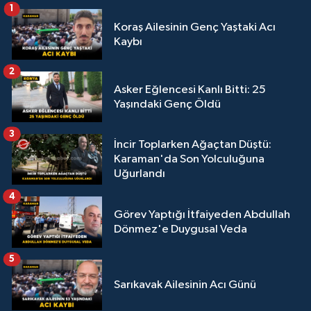
1
Koraş Ailesinin Genç Yaştaki Acı
Kaybı
2
Asker Eğlencesi Kanlı Bitti: 25
Yaşındaki Genç Öldü
3
İncir Toplarken Ağaçtan Düştü:
Karaman'da Son Yolculuğuna
Uğurlandı
4
Görev Yaptığı İtfaiyeden Abdullah
Dönmez'e Duygusal Veda
5
Sarıkavak Ailesinin Acı Günü