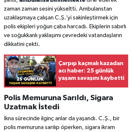
zaman zaman sesini yükseltti. Ambulanstan
uzaklaşmaya çalışan C.Ş.’yi sakinleştirmek için
polis ekipleri yoğun çaba harcadı. Ekiplerin sabırlı
ve soğukkanlı yaklaşımı çevredeki vatandaşların
dikkatini çekti.
Çarpıp kaçmalı kazadan
acı haber: 25 günlük
yaşam savaşını kaybetti
Polis Memuruna Sarıldı, Sigara
Uzatmak İstedi
İkna sürecinde ilginç anlar da yaşandı. C.Ş., bir
polis memuruna sarılıp öperken, sigara ikram