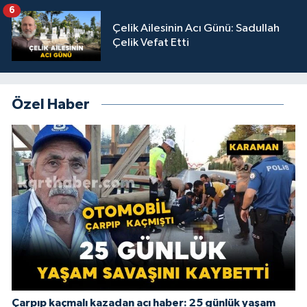
6
Çelik Ailesinin Acı Günü: Sadullah
Çelik Vefat Etti
Özel Haber
Çarpıp kaçmalı kazadan acı haber: 25 günlük yaşam