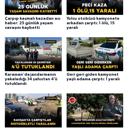
Çarpıp kaçmalı kazadan acı
Yolcu otobüsü kamyonete
haber: 25 günlük yaşam
arkadan çarptı: 1 ölü, 15
savaşını kaybetti
yaralı
Karaman'da jandarmanın
Geri geri giden kamyonet
yakaladığı 34 şahıstan 4’ü
yaşlı adama çarptı: 1 yaralı
tutuklandı