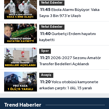
Vefat Edenler
11:45
Ebola Alarmı Büyüyor: Vaka
Sayısı 3 Bin 973’e Ulaştı
Vefat Edenler
11:40
Gurbetçi Erdem hayatını
kaybetti
Spor
11:21
2026-2027 Sezonu Amatör
Transfer Bedelleri Açıklandı
Asayiş
11:20
Yolcu otobüsü kamyonete
arkadan çarptı: 1 ölü, 15 yaralı
Trend Haberler