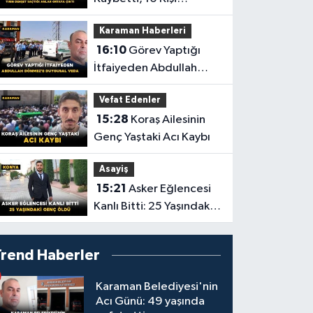
Yaralandı! Tırın Dehşet
Karaman Haberleri
Saçtığı Anlar Ortaya
16:10
Görev Yaptığı
Çıktı
İtfaiyeden Abdullah
Dönmez'e Duygusal
Vefat Edenler
Veda
15:28
Koraş Ailesinin
Genç Yaştaki Acı Kaybı
Asayiş
15:21
Asker Eğlencesi
Kanlı Bitti: 25 Yaşındaki
Genç Öldü
Trend Haberler
Karaman Belediyesi'nin
Acı Günü: 49 yaşında