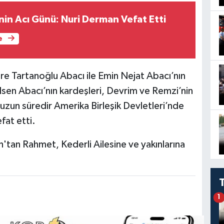
nin Acı Günü: Nuri Derman Vefat Etti
e
 Tartanoğlu Abacı ile Emin Nejat Abacı’nın
lsen Abacı’nın kardeşleri, Devrim ve Remzi’nin
uzun süredir Amerika Birleşik Devletleri’nde
at etti.
'tan Rahmet, Kederli Ailesine ve yakınlarına
1