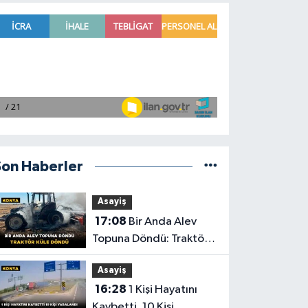
Son Haberler
Asayiş
17:08
Bir Anda Alev
Topuna Döndü: Traktör
Küle Döndü
Asayiş
16:28
1 Kişi Hayatını
Kaybetti, 10 Kişi