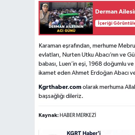
Derman Ailesi
İçeriği Görüntül
Karaman eşrafından, merhume Mebrure
evlatları, Nurten Utku Abacı’nın ve Gü
babası, Luen’in eşi, 1968 doğumlu ve 
ikamet eden Ahmet Erdoğan Abacı vef
Kgrthaber.com
olarak merhuma Allah
başsağlığı dileriz.
Kaynak:
HABER MERKEZİ