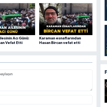
lesinin Acı Günü:
Karaman esnaflarından
an Vefat Etti
Hasan Bircan vefat etti