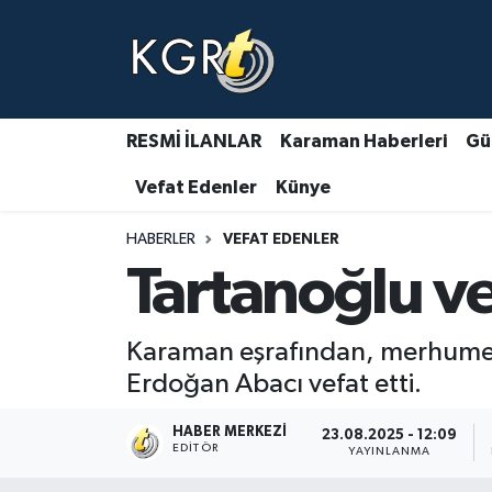
Karaman Haberleri
Gündem Haberleri
RESMİ İLANLAR
Karaman Haberleri
Gü
Vefat Edenler
Künye
Güncel Haberler
HABERLER
VEFAT EDENLER
Spor Haberleri
Tartanoğlu ve
Asayiş Haberleri
Karaman eşrafından, merhume M
Ulusal Haberler
Erdoğan Abacı vefat etti.
Vefat Edenler
HABER MERKEZI
23.08.2025 - 12:09
EDITÖR
YAYINLANMA