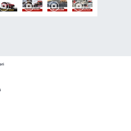
eri
i