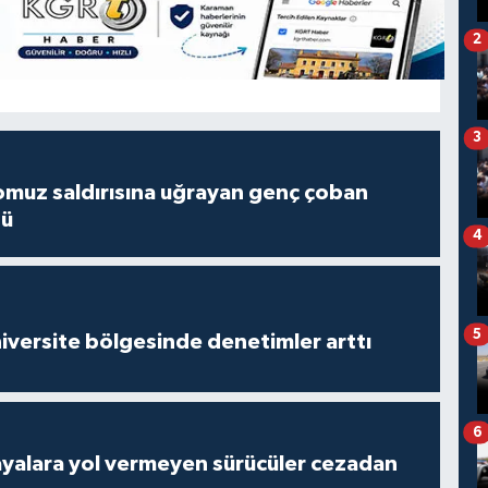
2
3
muz saldırısına uğrayan genç çoban
dü
4
5
versite bölgesinde denetimler arttı
6
yalara yol vermeyen sürücüler cezadan