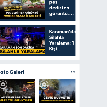
pes
dedirten
görüntü:
karpuzu
yumruklayıp
yediler,
Karaman’da
artıklarını
Silahla
kamelyada
Yaralama: 1
bıraktılar
Kişi
Yaralandı
Foto Galeri