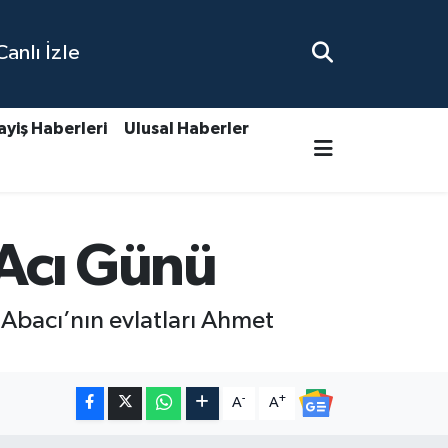
nlı İzle
ayiş Haberleri
Ulusal Haberler
 Acı Günü
Abacı’nın evlatları Ahmet
-
+
A
A