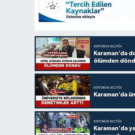
EDITÖRÜN SEÇTIĞI
Karaman’da do
ölümden dön
EDITÖRÜN SEÇTIĞI
Karaman’da üni
EDITÖRÜN SEÇTIĞI
Karaman'da ya