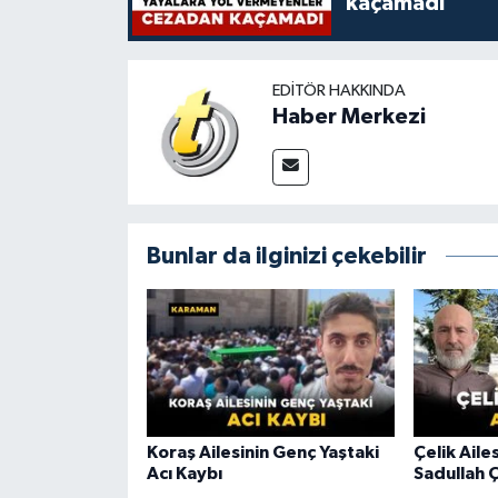
kaçamadı
EDITÖR HAKKINDA
Haber Merkezi
Bunlar da ilginizi çekebilir
Koraş Ailesinin Genç Yaştaki
Çelik Aile
Acı Kaybı
Sadullah Ç