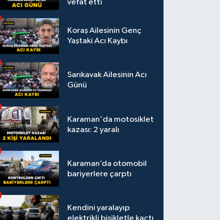
vefat etti
Koraş Ailesinin Genç
Yaştaki Acı Kaybı
Sarıkavak Ailesinin Acı
Günü
Karaman'da motosiklet
kazası: 2 yaralı
Karaman’da otomobil
bariyerlere çarptı
Kendini yaralayıp
elektrikli bisikletle kaçtı