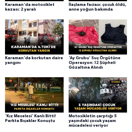
Karaman'da motosiklet
İlaçlama faciası: çocuk öldü,
kazası: 2 yaralı
anne yoğun bakımda
Karaman'da korkutan daire
‘Ay Grubu’ Suç Örgütüne
yangını
Operasyon: 12 Şüpheli
Gözaltına Alındı
'Kız Meselesi' Kanlı Bitti!
Motosikletin çarptığı 5
Parkta Bıçaklar Konuştu
yaşındaki çocuk yaşam
mücadelesi veriyor