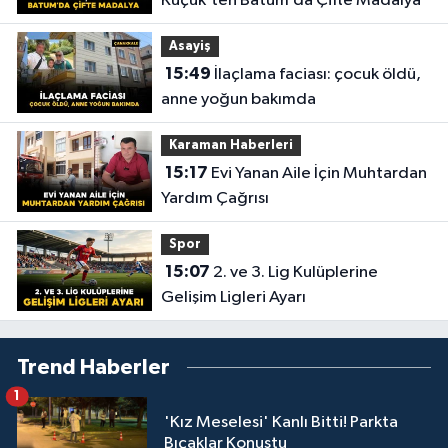
Küçük’ten Batum’da Çifte Madalya
Asayiş
15:49
İlaçlama faciası: çocuk öldü,
anne yoğun bakımda
Karaman Haberleri
15:17
Evi Yanan Aile İçin Muhtardan
Yardım Çağrısı
Spor
15:07
2. ve 3. Lig Kulüplerine
Gelişim Ligleri Ayarı
Trend Haberler
1
'Kız Meselesi' Kanlı Bitti! Parkta
Bıçaklar Konuştu