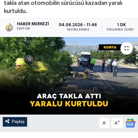
takla atan otomobilin sürücüsü kazadan yaralı
kurtuldu.
HABER MERKEZI
04.06.2026 - 11:46
1 DK
EDITÖR
YAYINLANMA
OKUNMA SÜRESI
Paylaş
-
+
A
A