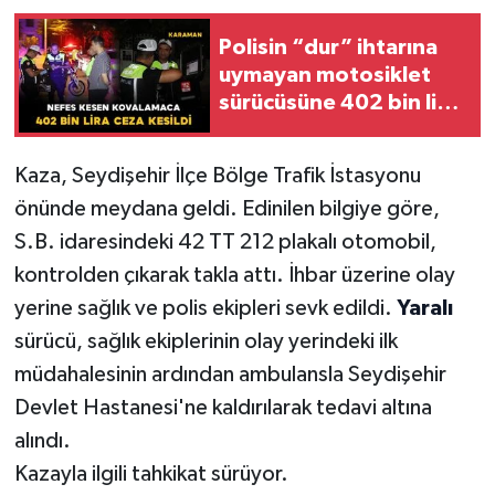
Polisin “dur” ihtarına
uymayan motosiklet
sürücüsüne 402 bin lira
ceza kesildi
Kaza, Seydişehir İlçe Bölge Trafik İstasyonu
önünde meydana geldi. Edinilen bilgiye göre,
S.B. idaresindeki 42 TT 212 plakalı otomobil,
kontrolden çıkarak takla attı. İhbar üzerine olay
yerine sağlık ve polis ekipleri sevk edildi.
Yaralı
sürücü, sağlık ekiplerinin olay yerindeki ilk
müdahalesinin ardından ambulansla Seydişehir
Devlet Hastanesi'ne kaldırılarak tedavi altına
alındı.
Kazayla ilgili tahkikat sürüyor.