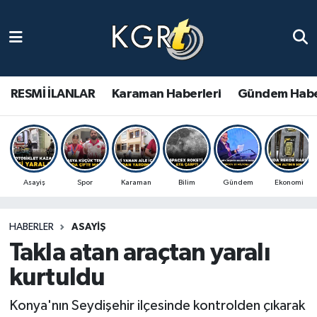
Karaman Haberleri
Gündem Haberleri
RESMİ İLANLAR
Karaman Haberleri
Gündem Habe
Güncel Haberler
Spor Haberleri
Asayiş
Spor
Karaman
Bilim
Gündem
Ekonomi
Asayiş Haberleri
HABERLER
ASAYIŞ
Ulusal Haberler
Takla atan araçtan yaralı
Vefat Edenler
kurtuldu
Konya'nın Seydişehir ilçesinde kontrolden çıkarak