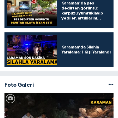
Karaman'da pes
dedirten görüntü:
karpuzu yumruklayıp
yediler, artıklarını
kamelyada bıraktılar
Karaman’da Silahla
Yaralama: 1 Kişi Yaralandı
Foto Galeri