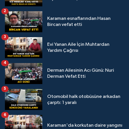
2
Karaman esnaflarından Hasan
Bircan vefat etti
3
Evi Yanan Aile İçin Muhtardan
Yardım Çağrısı
4
Derman Ailesinin Acı Günü: Nuri
Derman Vefat Etti
5
Otomobil halk otobüsüne arkadan
çarptı: 1 yaralı
6
Karaman'da korkutan daire yangını