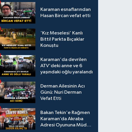
Karaman esnaflarından
Hasan Bircan vefat etti
'Kız Meselesi' Kanlı
Bitti! Parkta Bıçaklar
Konuştu
Karaman'da devrilen
ATV'deki anne ve 6
yaşındaki oğlu yaralandı
Derman Ailesinin Acı
Günü: Nuri Derman
Vefat Etti
Bakan Tekin'e Rağmen
Karaman’da Akraba
Adresi Oyununa Müdür
Dur Diyecek mi?