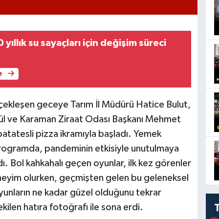
yıllık su sayaçları için değişim süreci
e
çekleşen geceye Tarım İl Müdürü Hatice Bulut,
ül ve Karaman Ziraat Odası Başkanı Mehmet
patatesli pizza ikramıyla başladı. Yemek
programda, pandeminin etkisiyle unutulmaya
. Bol kahkahalı geçen oyunlar, ilk kez görenler
deneyim olurken, geçmişten gelen bu geleneksel
oyunların ne kadar güzel olduğunu tekrar
kilen hatıra fotoğrafı ile sona erdi.