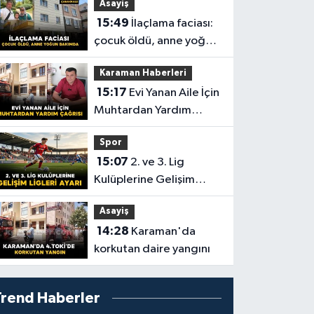
Asayiş
15:49
İlaçlama faciası:
çocuk öldü, anne yoğun
bakımda
Karaman Haberleri
15:17
Evi Yanan Aile İçin
Muhtardan Yardım
Çağrısı
Spor
15:07
2. ve 3. Lig
Kulüplerine Gelişim
Ligleri Ayarı
Asayiş
14:28
Karaman'da
korkutan daire yangını
Trend Haberler