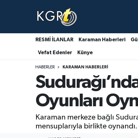
Karaman Haberleri
Gündem Haberleri
RESMİ İLANLAR
Karaman Haberleri
Gü
Vefat Edenler
Künye
Güncel Haberler
HABERLER
KARAMAN HABERLERI
Spor Haberleri
Sudurağı’nd
Asayiş Haberleri
Oyunları Oy
Ulusal Haberler
Karaman merkeze bağlı Sudurağ
Vefat Edenler
mensuplarıyla birlikte oynandı.