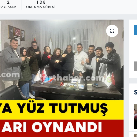
2
1 DK
PAYLAŞIM
OKUNMA SÜRESI