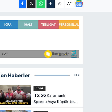
-
+
A
A
Son Haberler
Spor
15:56
Karamanlı
Sporcu Asya Küçük’ten
Batum’da Çifte Madalya