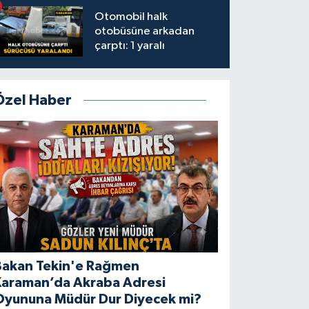
Otomobil halk
otobüsüne arkadan
çarptı: 1 yaralı
Özel Haber
Bakan Tekin'e Rağmen
Karaman’da Akraba Adresi
Oyununa Müdür Dur Diyecek mi?