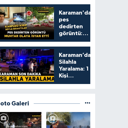
Karaman'da
pes
dedirten
görüntü:
karpuzu
yumruklayıp
yediler,
Karaman’da
artıklarını
Silahla
kamelyada
Yaralama: 1
bıraktılar
Kişi
Yaralandı
Foto Galeri