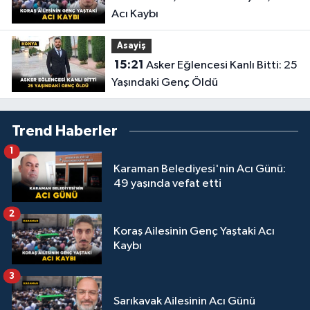
Acı Kaybı
Asayiş
15:21
Asker Eğlencesi Kanlı Bitti: 25
Yaşındaki Genç Öldü
Trend Haberler
1
Karaman Belediyesi'nin Acı Günü:
49 yaşında vefat etti
2
Koraş Ailesinin Genç Yaştaki Acı
Kaybı
3
Sarıkavak Ailesinin Acı Günü