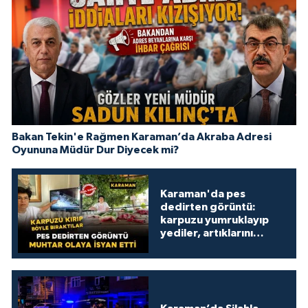
Bakan Tekin'e Rağmen Karaman’da Akraba Adresi
Oyununa Müdür Dur Diyecek mi?
Karaman'da pes
dedirten görüntü:
karpuzu yumruklayıp
yediler, artıklarını
kamelyada bıraktılar