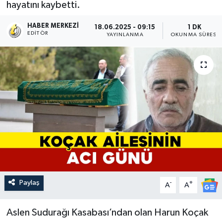
hayatını kaybetti.
HABER MERKEZI
18.06.2025 - 09:15
1 DK
EDITÖR
YAYINLANMA
OKUNMA SÜRESI
Paylaş
-
+
A
A
Aslen Sudurağı Kasabası’ndan olan Harun Koçak