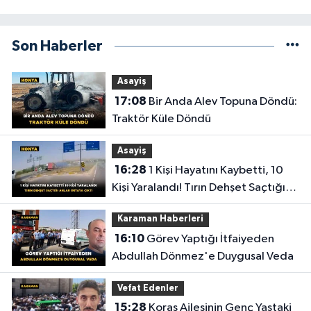
Son Haberler
Asayiş
17:08
Bir Anda Alev Topuna Döndü:
Traktör Küle Döndü
Asayiş
16:28
1 Kişi Hayatını Kaybetti, 10
Kişi Yaralandı! Tırın Dehşet Saçtığı
Anlar Ortaya Çıktı
Karaman Haberleri
16:10
Görev Yaptığı İtfaiyeden
Abdullah Dönmez'e Duygusal Veda
Vefat Edenler
15:28
Koraş Ailesinin Genç Yaştaki