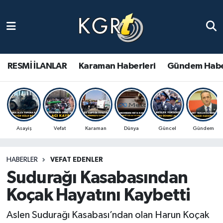
Karaman Haberleri
Gündem Haberleri
RESMİ İLANLAR
Karaman Haberleri
Gündem Habe
Güncel Haberler
Spor Haberleri
Asayiş
Vefat
Karaman
Dünya
Güncel
Gündem
Asayiş Haberleri
HABERLER
VEFAT EDENLER
Ulusal Haberler
Sudurağı Kasabasından
Vefat Edenler
Koçak Hayatını Kaybetti
Aslen Sudurağı Kasabası’ndan olan Harun Koçak