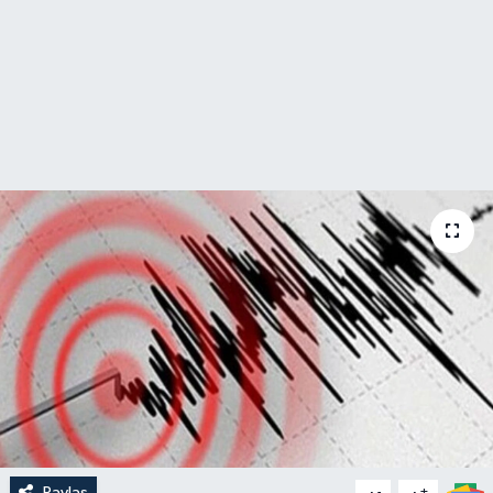
Paylaş
-
+