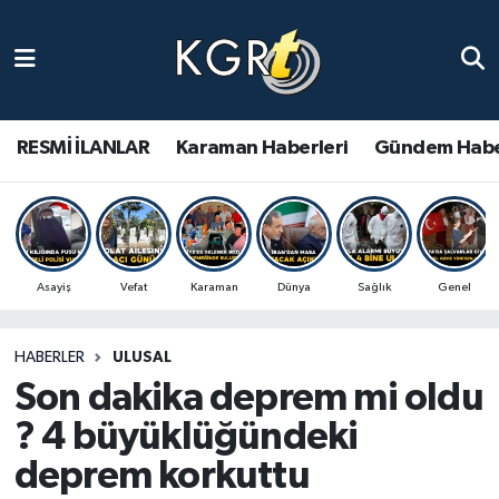
Karaman Haberleri
Gündem Haberleri
RESMİ İLANLAR
Karaman Haberleri
Gündem Habe
Güncel Haberler
Spor Haberleri
Asayiş
Vefat
Karaman
Dünya
Sağlık
Genel
Asayiş Haberleri
HABERLER
ULUSAL
Ulusal Haberler
Son dakika deprem mi oldu
Vefat Edenler
? 4 büyüklüğündeki
deprem korkuttu