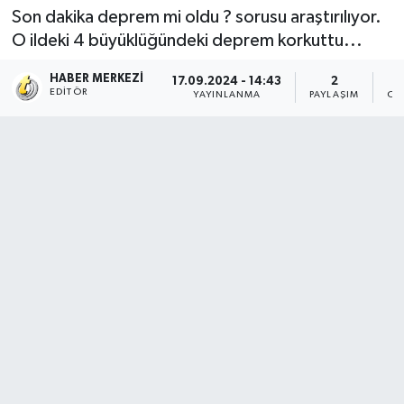
Son dakika deprem mi oldu ? sorusu araştırılıyor.
O ildeki 4 büyüklüğündeki deprem korkuttu...
HABER MERKEZI
17.09.2024 - 14:43
2
EDITÖR
YAYINLANMA
PAYLAŞIM
OK