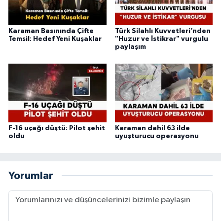
Karaman Basınında Çifte
Türk Silahlı Kuvvetleri’nden
Temsil: Hedef Yeni Kuşaklar
"Huzur ve İstikrar" vurgulu
paylaşım
F-16 uçağı düştü: Pilot şehit
Karaman dahil 63 ilde
oldu
uyuşturucu operasyonu
Yorumlar