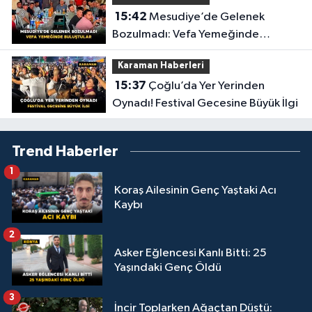
15:42
Mesudiye’de Gelenek
Bozulmadı: Vefa Yemeğinde
Buluştular
Karaman Haberleri
15:37
Çoğlu’da Yer Yerinden
Oynadı! Festival Gecesine Büyük İlgi
Trend Haberler
1
Koraş Ailesinin Genç Yaştaki Acı
Kaybı
2
Asker Eğlencesi Kanlı Bitti: 25
Yaşındaki Genç Öldü
3
İncir Toplarken Ağaçtan Düştü: