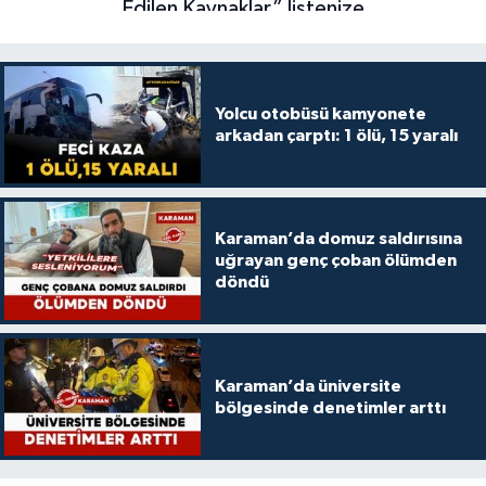
Yolcu otobüsü kamyonete
arkadan çarptı: 1 ölü, 15 yaralı
Karaman’da domuz saldırısına
uğrayan genç çoban ölümden
döndü
Karaman’da üniversite
bölgesinde denetimler arttı