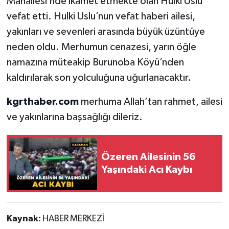
Mahallesi’nde ikamet etmekte olan Hulki Uslu
vefat etti. Hulki Uslu’nun vefat haberi ailesi,
yakınları ve sevenleri arasında büyük üzüntüye
neden oldu. Merhumun cenazesi, yarın öğle
namazına müteakip Burunoba Köyü’nden
kaldırılarak son yolculuğuna uğurlanacaktır.
kgrthaber.com
merhuma Allah’tan rahmet, ailesi
ve yakınlarına başsağlığı dileriz.
Özeren Ailesinin 56
Yaşındaki Acı Kaybı
Kaynak:
HABER MERKEZİ