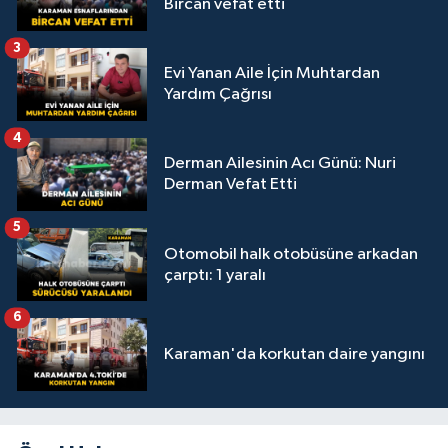
Bircan vefat etti
3
Evi Yanan Aile İçin Muhtardan
Yardım Çağrısı
4
Derman Ailesinin Acı Günü: Nuri
Derman Vefat Etti
5
Otomobil halk otobüsüne arkadan
çarptı: 1 yaralı
6
Karaman'da korkutan daire yangını