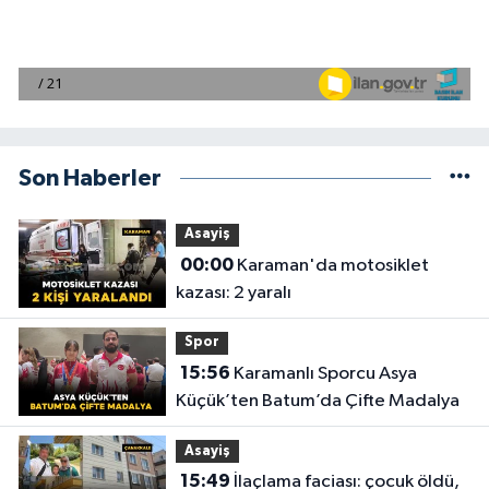
Son Haberler
Asayiş
00:00
Karaman'da motosiklet
kazası: 2 yaralı
Spor
15:56
Karamanlı Sporcu Asya
Küçük’ten Batum’da Çifte Madalya
Asayiş
15:49
İlaçlama faciası: çocuk öldü,