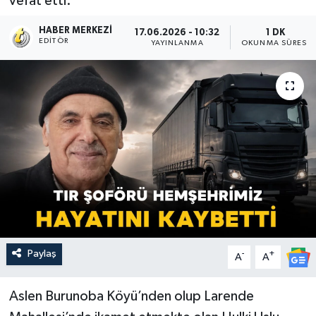
vefat etti.
HABER MERKEZI
17.06.2026 - 10:32
1 DK
EDITÖR
YAYINLANMA
OKUNMA SÜRESI
Paylaş
-
+
A
A
Aslen Burunoba Köyü’nden olup Larende