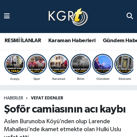
Karaman Haberleri
Gündem Haberleri
RESMİ İLANLAR
Karaman Haberleri
Gündem Habe
Güncel Haberler
Spor Haberleri
Asayiş
Spor
Karaman
Bilim
Gündem
Ekonomi
Asayiş Haberleri
HABERLER
VEFAT EDENLER
Ulusal Haberler
Şoför camiasının acı kaybı
Vefat Edenler
Aslen Burunoba Köyü’nden olup Larende
Mahallesi’nde ikamet etmekte olan Hulki Uslu