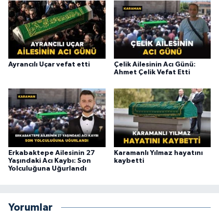
Ayrancılı Uçar vefat etti
Çelik Ailesinin Acı Günü:
Ahmet Çelik Vefat Etti
Erkabaktepe Ailesinin 27
Karamanlı Yılmaz hayatını
Yaşındaki Acı Kaybı: Son
kaybetti
Yolculuğuna Uğurlandı
Yorumlar