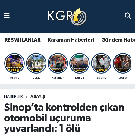
Karaman Haberleri
Gündem Haberleri
RESMİ İLANLAR
Karaman Haberleri
Gündem Habe
Güncel Haberler
Spor Haberleri
Asayiş
Vefat
Karaman
Dünya
Sağlık
Genel
Asayiş Haberleri
HABERLER
ASAYIŞ
Ulusal Haberler
Sinop’ta kontrolden çıkan
Vefat Edenler
otomobil uçuruma
yuvarlandı: 1 ölü