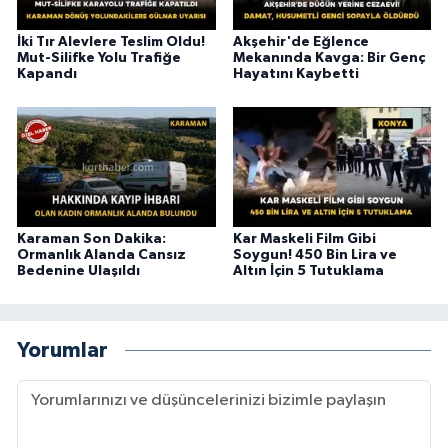
İki Tır Alevlere Teslim Oldu!
Akşehir'de Eğlence
Mut-Silifke Yolu Trafiğe
Mekanında Kavga: Bir Genç
Kapandı
Hayatını Kaybetti
Karaman Son Dakika:
Kar Maskeli Film Gibi
Ormanlık Alanda Cansız
Soygun! 450 Bin Lira ve
Bedenine Ulaşıldı
Altın İçin 5 Tutuklama
Yorumlar