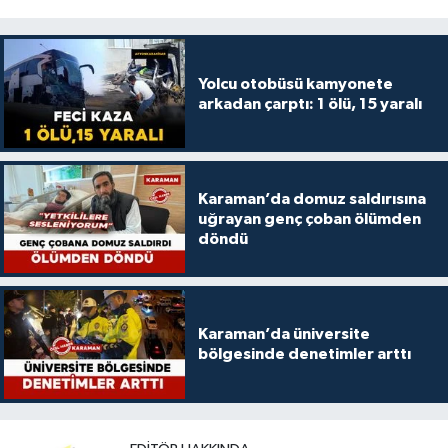
Yolcu otobüsü kamyonete
arkadan çarptı: 1 ölü, 15 yaralı
Karaman’da domuz saldırısına
uğrayan genç çoban ölümden
döndü
Karaman’da üniversite
bölgesinde denetimler arttı