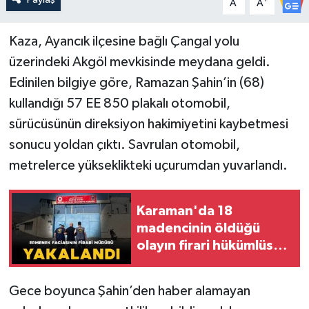
A
A
Kaza, Ayancık ilçesine bağlı Çangal yolu
üzerindeki Akgöl mevkisinde meydana geldi.
Edinilen bilgiye göre, Ramazan Şahin’in (68)
kullandığı 57 EE 850 plakalı otomobil,
sürücüsünün direksiyon hakimiyetini kaybetmesi
sonucu yoldan çıktı. Savrulan otomobil,
metrelerce yükseklikteki uçurumdan yuvarlandı.
Karaman'da 18
madencinin öldüğü
olayın firari hükümlüsü
yakalandı
Gece boyunca Şahin’den haber alamayan