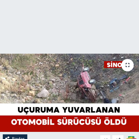
Paylaş
-
+