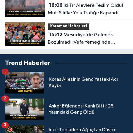
16:06
İki Tır Alevlere Teslim Oldu!
Mut-Silifke Yolu Trafiğe Kapandı
Karaman Haberleri
15:42
Mesudiye’de Gelenek
Bozulmadı: Vefa Yemeğinde
Buluştular
Trend Haberler
1
Koraş Ailesinin Genç Yaştaki Acı
Kaybı
2
Asker Eğlencesi Kanlı Bitti: 25
Yaşındaki Genç Öldü
3
İncir Toplarken Ağaçtan Düştü: