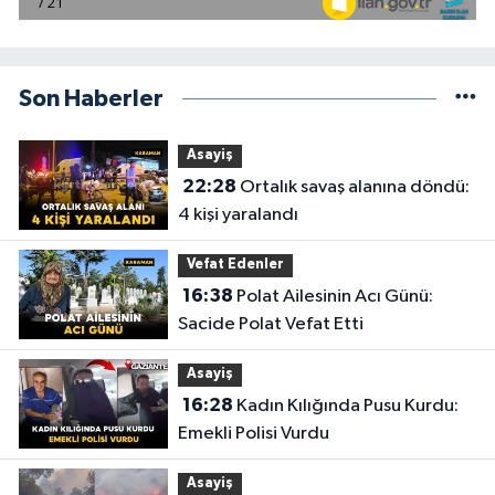
Son Haberler
Asayiş
22:28
Ortalık savaş alanına döndü:
4 kişi yaralandı
Vefat Edenler
16:38
Polat Ailesinin Acı Günü:
Sacide Polat Vefat Etti
Asayiş
16:28
Kadın Kılığında Pusu Kurdu:
Emekli Polisi Vurdu
Asayiş