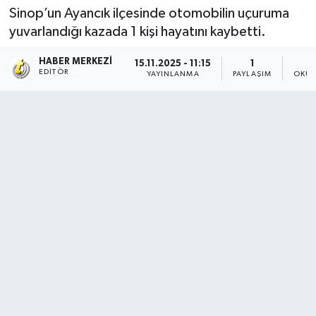
Sinop’un Ayancık ilçesinde otomobilin uçuruma
yuvarlandığı kazada 1 kişi hayatını kaybetti.
HABER MERKEZI
15.11.2025 - 11:15
1
EDITÖR
YAYINLANMA
PAYLAŞIM
OKUN