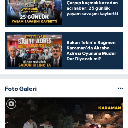
Çarpıp kaçmalı kazadan
acı haber: 25 günlük
yaşam savaşını kaybetti
Bakan Tekin'e Rağmen
Karaman’da Akraba
Adresi Oyununa Müdür
Dur Diyecek mi?
Foto Galeri