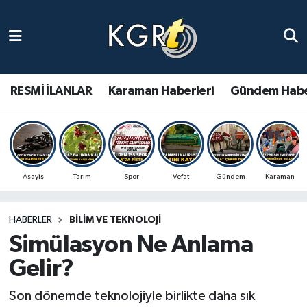
Karaman Haberleri
Gündem Haberleri
RESMİ İLANLAR
Karaman Haberleri
Gündem Habe
Güncel Haberler
Spor Haberleri
Asayiş
Tarım
Spor
Vefat
Gündem
Karaman
Asayiş Haberleri
HABERLER
BILIM VE TEKNOLOJI
Ulusal Haberler
Simülasyon Ne Anlama
Vefat Edenler
Gelir?
Son dönemde teknolojiyle birlikte daha sık