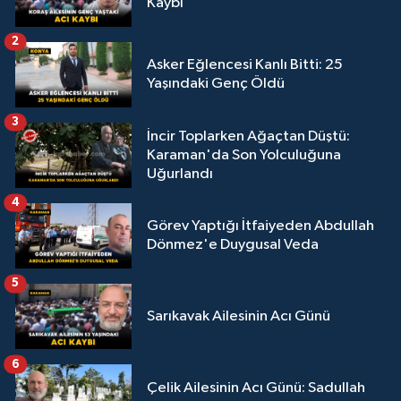
Kaybı
2
Asker Eğlencesi Kanlı Bitti: 25
Yaşındaki Genç Öldü
3
İncir Toplarken Ağaçtan Düştü:
Karaman'da Son Yolculuğuna
Uğurlandı
4
Görev Yaptığı İtfaiyeden Abdullah
Dönmez'e Duygusal Veda
5
Sarıkavak Ailesinin Acı Günü
6
Çelik Ailesinin Acı Günü: Sadullah