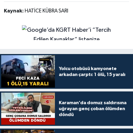
Kaynak:
HATİCE KÜBRA SARI
Yolcu otobüsü kamyonete
arkadan çarptı: 1 ölü, 15 yaralı
Karaman’da domuz saldırısına
uğrayan genç çoban ölümden
döndü