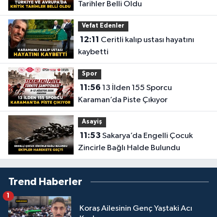
Tarihler Belli Oldu
Vefat Edenler
12:11
Ceritli kalıp ustası hayatını
kaybetti
Spor
11:56
13 İlden 155 Sporcu
Karaman’da Piste Çıkıyor
Asayiş
11:53
Sakarya’da Engelli Çocuk
Zincirle Bağlı Halde Bulundu
Trend Haberler
1
Koraş Ailesinin Genç Yaştaki Acı