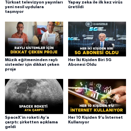
Türksat televizyon yayınları
Yapay zeka ile ilk kez virüs
yeni nesil uydulara
üretildi
taşınıyor
Müzik eğitmeninden raylı
Her İki Kişiden Biri 5G
sistemler için dikkat çeken
Abonesi Oldu
proje
SpaceX’in roketi Ay’a
Her 10 Kişiden 9’u İnternet
çarptı: şirketten açıklama
Kullanıyor
geldi