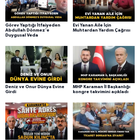
Görev Yaptığı İtfaiyeden
Evi Yanan Aile İçin
Abdullah Dönmez'e
Muhtardan Yardım Çağrısı
Duygusal Veda
Deniz ve Onur Dünya Evine
MHP Karaman İl Başkanlığı
Girdi
kongre takvimini açıkladı