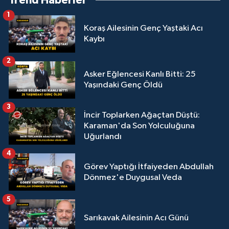
Trend Haberler
1
Koraş Ailesinin Genç Yaştaki Acı
Kaybı
2
Asker Eğlencesi Kanlı Bitti: 25
Yaşındaki Genç Öldü
3
İncir Toplarken Ağaçtan Düştü:
Karaman'da Son Yolculuğuna
Uğurlandı
4
Görev Yaptığı İtfaiyeden Abdullah
Dönmez'e Duygusal Veda
5
Sarıkavak Ailesinin Acı Günü