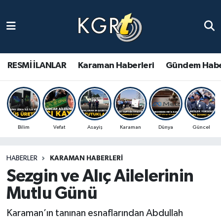
Karaman Haberleri
Gündem Haberleri
RESMİ İLANLAR
Karaman Haberleri
Gündem Habe
Güncel Haberler
Spor Haberleri
Bilim
Vefat
Asayiş
Karaman
Dünya
Güncel
Asayiş Haberleri
HABERLER
KARAMAN HABERLERI
Ulusal Haberler
Sezgin ve Alıç Ailelerinin
Vefat Edenler
Mutlu Günü
Karaman’ın tanınan esnaflarından Abdullah