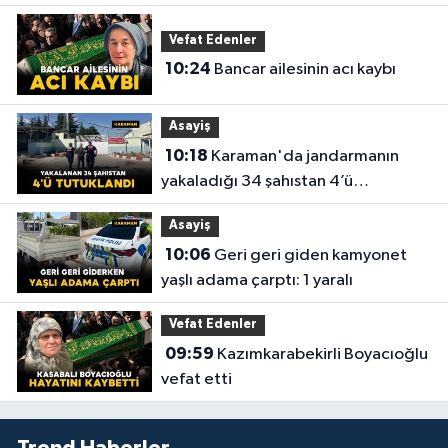
Vefat Edenler
10:24
Bancar ailesinin acı kaybı
Asayiş
10:18
Karaman'da jandarmanın
yakaladığı 34 şahıstan 4’ü
tutuklandı
Asayiş
10:06
Geri geri giden kamyonet
yaşlı adama çarptı: 1 yaralı
Vefat Edenler
09:59
Kazımkarabekirli Boyacıoğlu
vefat etti