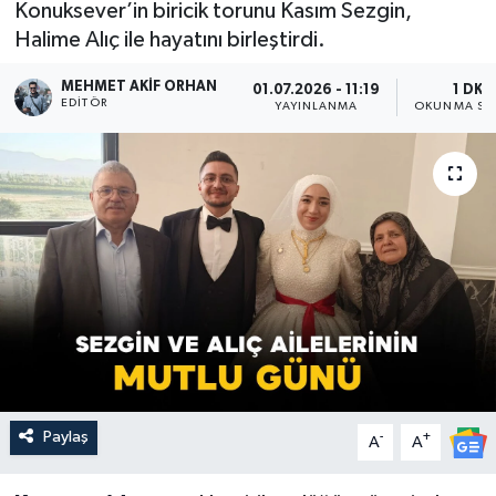
Konuksever’in biricik torunu Kasım Sezgin,
Halime Alıç ile hayatını birleştirdi.
MEHMET AKIF ORHAN
01.07.2026 - 11:19
1 DK
EDITÖR
YAYINLANMA
OKUNMA SÜ
Paylaş
-
+
A
A