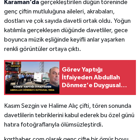
Karaman’da
gerçekleştirilen düğün töreninde
genç çiftin mutluluğuna aileleri, akrabaları,
dostları ve çok sayıda davetli ortak oldu. Yoğun
katılımla gerçekleşen düğünde davetliler, gece
boyunca müzik eşliğinde keyifli anlar yaşarken
renkli görüntüler ortaya çıktı.
Görev Yaptığı
İtfaiyeden Abdullah
Dönmez'e Duygusal
Veda
Kasım Sezgin ve Halime Alıç çifti, tören sonunda
davetlilerin tebriklerini kabul ederek bu özel günü
hatıra fotoğraflarıyla ölümsüzleştirdi.
kgrthaber.com olarak genç çifte bir ömür boyu