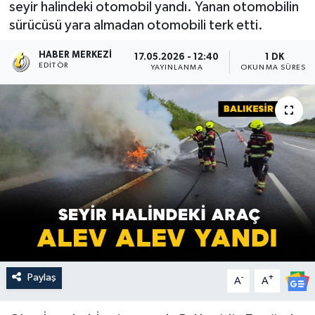
seyir halindeki otomobil yandı. Yanan otomobilin
sürücüsü yara almadan otomobili terk etti.
HABER MERKEZI
17.05.2026 - 12:40
1 DK
EDITÖR
YAYINLANMA
OKUNMA SÜRESI
Paylaş
-
+
A
A