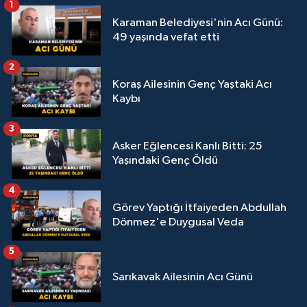
1
Karaman Belediyesi'nin Acı Günü:
49 yaşında vefat etti
2
Koraş Ailesinin Genç Yaştaki Acı
Kaybı
3
Asker Eğlencesi Kanlı Bitti: 25
Yaşındaki Genç Öldü
4
Görev Yaptığı İtfaiyeden Abdullah
Dönmez'e Duygusal Veda
5
Sarıkavak Ailesinin Acı Günü