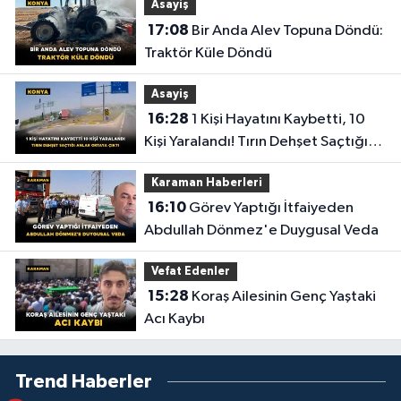
Asayiş
17:08
Bir Anda Alev Topuna Döndü:
Traktör Küle Döndü
Asayiş
16:28
1 Kişi Hayatını Kaybetti, 10
Kişi Yaralandı! Tırın Dehşet Saçtığı
Anlar Ortaya Çıktı
Karaman Haberleri
16:10
Görev Yaptığı İtfaiyeden
Abdullah Dönmez'e Duygusal Veda
Vefat Edenler
15:28
Koraş Ailesinin Genç Yaştaki
Acı Kaybı
Trend Haberler