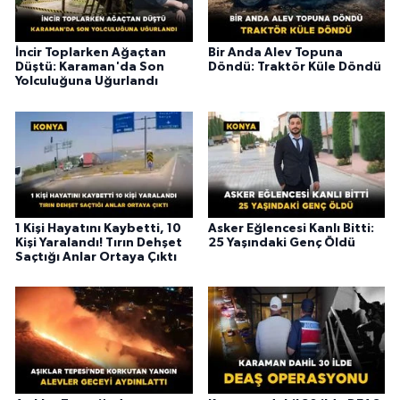
İncir Toplarken Ağaçtan
Bir Anda Alev Topuna
Düştü: Karaman'da Son
Döndü: Traktör Küle Döndü
Yolculuğuna Uğurlandı
1 Kişi Hayatını Kaybetti, 10
Asker Eğlencesi Kanlı Bitti:
Kişi Yaralandı! Tırın Dehşet
25 Yaşındaki Genç Öldü
Saçtığı Anlar Ortaya Çıktı