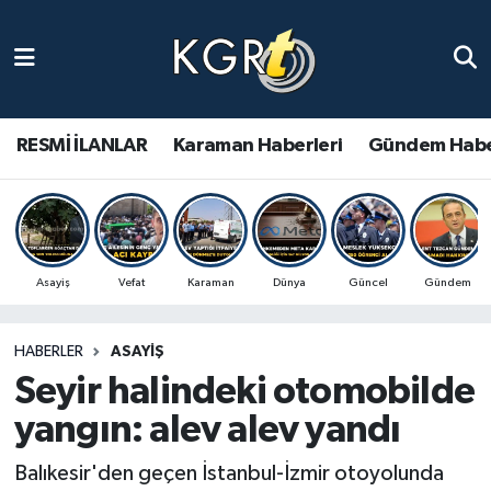
Karaman Haberleri
Gündem Haberleri
RESMİ İLANLAR
Karaman Haberleri
Gündem Habe
Güncel Haberler
Spor Haberleri
Asayiş
Vefat
Karaman
Dünya
Güncel
Gündem
Asayiş Haberleri
HABERLER
ASAYIŞ
Ulusal Haberler
Seyir halindeki otomobilde
Vefat Edenler
yangın: alev alev yandı
Balıkesir'den geçen İstanbul-İzmir otoyolunda