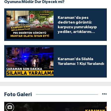
Oyununa Müdür Dur Diyecek mi?
Karaman'da pes
dedirten görüntü:
karpuzu yumruklayıp
yediler, artıklarını
kamelyada bıraktılar
Karaman’da Silahla
Yaralama: 1 Kişi Yaralandı
Foto Galeri