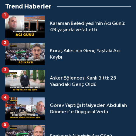
Trend Haberler
1
Karaman Belediyesi'nin Acı Günü:
49 yaşında vefat etti
2
Koraş Ailesinin Genç Yaştaki Acı
Kaybı
3
Asker Eğlencesi Kanlı Bitti: 25
Yaşındaki Genç Öldü
4
Görev Yaptığı İtfaiyeden Abdullah
Dönmez'e Duygusal Veda
5