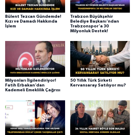
Bülent Tezcan Gündemde!
Trabzon Büyükşehir
Kızı ve Damadı Hakkında
Belediye Başkanı'ndan
İşlem
Trabzonspor'a 30
Milyonluk Destek!
Milyonları İlgilendiriyor!
50 Yıllık Türk Şirketi
Fatih Erbakan’dan
Kervansaray Satılıyor mu?
Kademeli Emeklilik Çağrısı