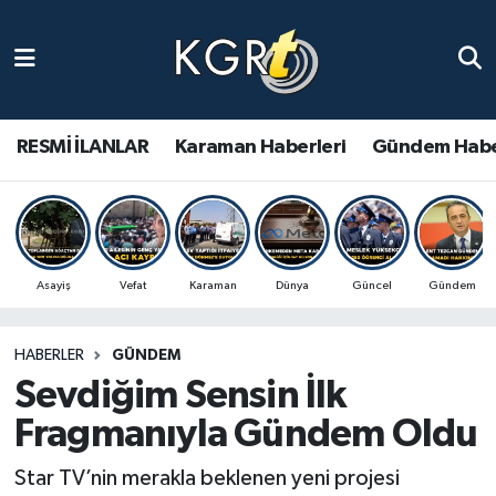
Karaman Haberleri
Gündem Haberleri
RESMİ İLANLAR
Karaman Haberleri
Gündem Habe
Güncel Haberler
Spor Haberleri
Asayiş
Vefat
Karaman
Dünya
Güncel
Gündem
Asayiş Haberleri
HABERLER
GÜNDEM
Ulusal Haberler
Sevdiğim Sensin İlk
Vefat Edenler
Fragmanıyla Gündem Oldu
Star TV’nin merakla beklenen yeni projesi