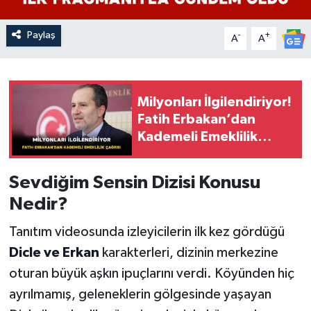
Paylaş
-
+
A
A
Milyonları İlgilendiriyor!
Fatih Erbakan’dan
Kademeli Emeklilik
Çağrısı
Sevdiğim Sensin Dizisi Konusu
Nedir?
Tanıtım videosunda izleyicilerin ilk kez gördüğü
Dicle ve Erkan
karakterleri, dizinin merkezine
oturan büyük aşkın ipuçlarını verdi. Köyünden hiç
ayrılmamış, geleneklerin gölgesinde yaşayan