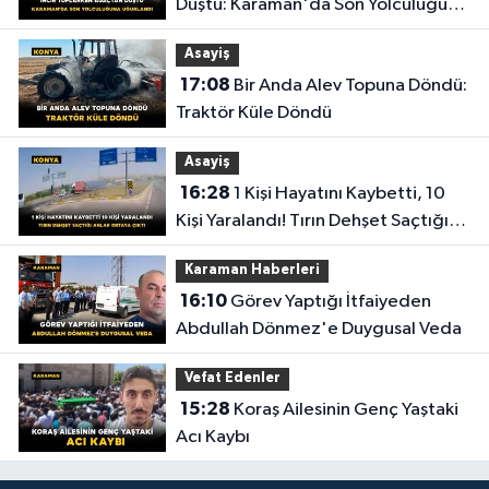
Düştü: Karaman'da Son Yolculuğuna
Uğurlandı
Asayiş
17:08
Bir Anda Alev Topuna Döndü:
Traktör Küle Döndü
Asayiş
16:28
1 Kişi Hayatını Kaybetti, 10
Kişi Yaralandı! Tırın Dehşet Saçtığı
Anlar Ortaya Çıktı
Karaman Haberleri
16:10
Görev Yaptığı İtfaiyeden
Abdullah Dönmez'e Duygusal Veda
Vefat Edenler
15:28
Koraş Ailesinin Genç Yaştaki
Acı Kaybı