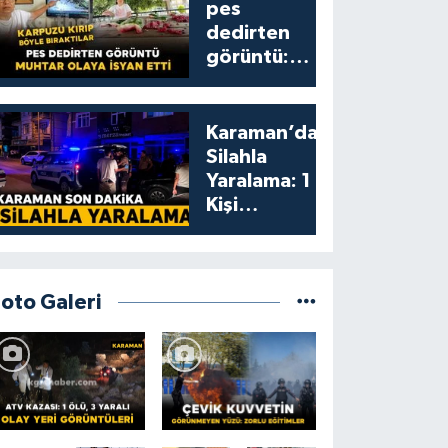
pes
dedirten
görüntü:
karpuzu
yumruklayıp
yediler,
Karaman’da
artıklarını
Silahla
kamelyada
Yaralama: 1
bıraktılar
Kişi
Yaralandı
Foto Galeri