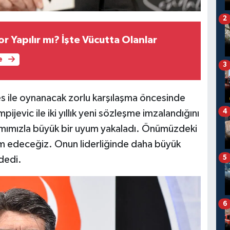
2
r Yapılır mı? İşte Vücutta Olanlar
e
3
s ile oynanacak zorlu karşılaşma öncesinde
4
jevic ile iki yıllık yeni sözleşme imzalandığını
akımımızla büyük bir uyum yakaladı. Önümüzdeki
vam edeceğiz. Onun liderliğinde daha büyük
5
dedi.
6