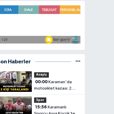
Son Haberler
Asayiş
00:00
Karaman'da
motosiklet kazası: 2
yaralı
Spor
15:56
Karamanlı
Sporcu Asya Küçük’ten