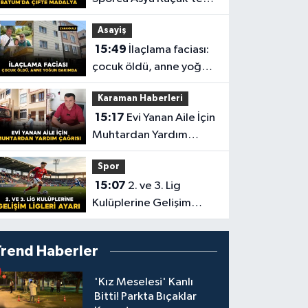
Batum’da Çifte Madalya
Asayiş
15:49
İlaçlama faciası:
çocuk öldü, anne yoğun
bakımda
Karaman Haberleri
15:17
Evi Yanan Aile İçin
Muhtardan Yardım
Çağrısı
Spor
15:07
2. ve 3. Lig
Kulüplerine Gelişim
Ligleri Ayarı
Trend Haberler
'Kız Meselesi' Kanlı
Bitti! Parkta Bıçaklar