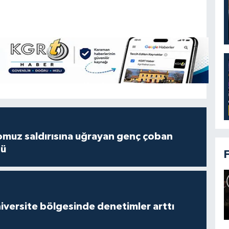
muz saldırısına uğrayan genç çoban
dü
versite bölgesinde denetimler arttı