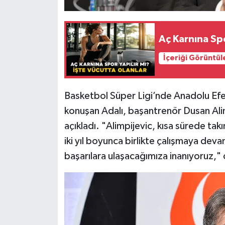
Aç Karnına Spo
İçeriği Görüntül
Basketbol Süper Ligi’nde Anadolu Efe
konuşan Adalı, başantrenör Dusan Alimpi
açıkladı. "Alimpijevic, kısa sürede t
iki yıl boyunca birlikte çalışmaya de
başarılara ulaşacağımıza inanıyoruz," 