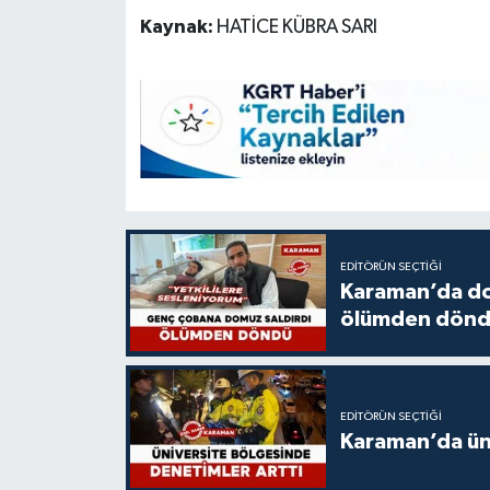
Kaynak:
HATİCE KÜBRA SARI
EDITÖRÜN SEÇTIĞI
Karaman’da do
ölümden dön
EDITÖRÜN SEÇTIĞI
Karaman’da üni