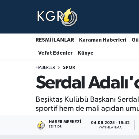
Karaman Haberleri
Gündem Haberleri
RESMİ İLANLAR
Karaman Haberleri
Gü
Vefat Edenler
Künye
Güncel Haberler
HABERLER
SPOR
Spor Haberleri
Serdal Adalı
Asayiş Haberleri
Beşiktaş Kulübü Başkanı Serdal 
Ulusal Haberler
sportif hem de mali açıdan um
Vefat Edenler
HABER MERKEZI
04.06.2025 - 16:42
EDITÖR
YAYINLANMA