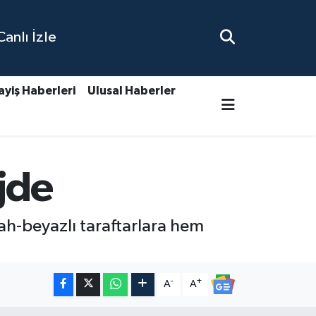
nlı İzle
ayiş Haberleri
Ulusal Haberler
jde
ah-beyazlı taraftarlara hem
-
+
A
A