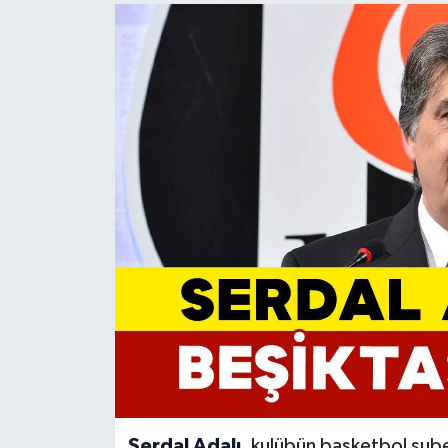
Serdal Adalı
, kulübün basketbol şube