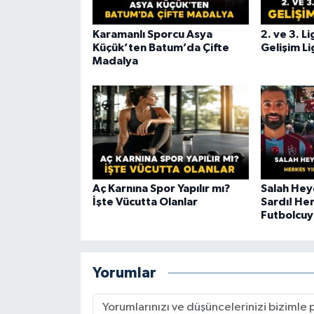
Karamanlı Sporcu Asya
2. ve 3. L
Küçük’ten Batum’da Çifte
Gelişim Li
Madalya
Aç Karnına Spor Yapılır mı?
Salah Hey
İşte Vücutta Olanlar
Sardı! Her
Futbolcuy
Yorumlar