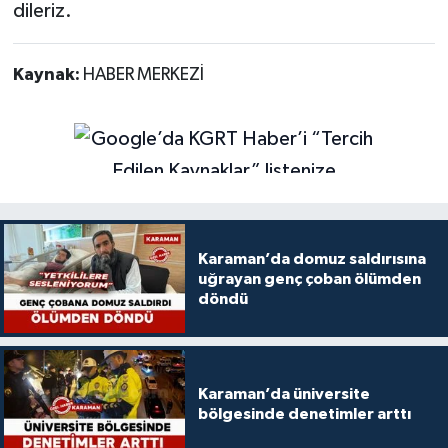
dileriz.
Kaynak:
HABER MERKEZİ
Karaman’da domuz saldırısına
uğrayan genç çoban ölümden
döndü
Karaman’da üniversite
bölgesinde denetimler arttı