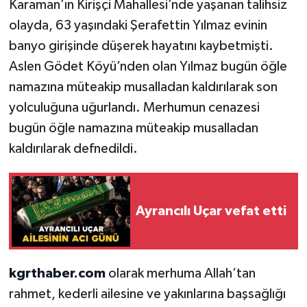
Karaman’ın Kirişçi Mahallesi’nde yaşanan talihsiz
olayda, 63 yaşındaki Şerafettin Yılmaz evinin
banyo girişinde düşerek hayatını kaybetmişti.
Aslen Gödet Köyü’nden olan Yılmaz bugün öğle
namazına müteakip musalladan kaldırılarak son
yolculuğuna uğurlandı. Merhumun cenazesi
bugün öğle namazına müteakip musalladan
kaldırılarak defnedildi.
Ayrancılı Uçar vefat etti
kgrthaber.com
olarak merhuma Allah’tan
rahmet, kederli ailesine ve yakınlarına başsağlığı