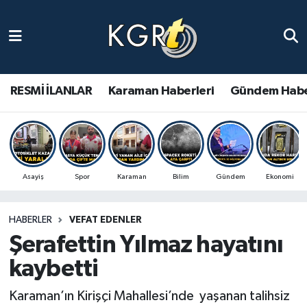
Karaman Haberleri
Gündem Haberleri
RESMİ İLANLAR
Karaman Haberleri
Gündem Habe
Güncel Haberler
Spor Haberleri
Asayiş
Spor
Karaman
Bilim
Gündem
Ekonomi
Asayiş Haberleri
HABERLER
VEFAT EDENLER
Ulusal Haberler
Şerafettin Yılmaz hayatını
Vefat Edenler
kaybetti
Karaman’ın Kirişçi Mahallesi’nde yaşanan talihsiz