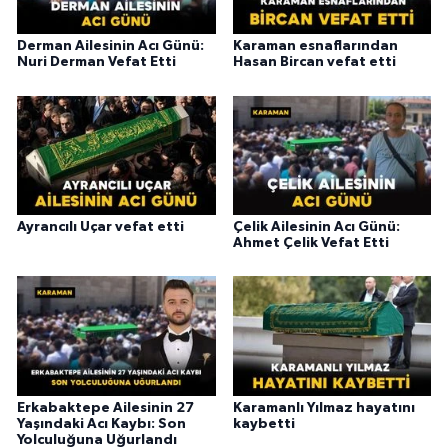
Derman Ailesinin Acı Günü:
Karaman esnaflarından
Nuri Derman Vefat Etti
Hasan Bircan vefat etti
Ayrancılı Uçar vefat etti
Çelik Ailesinin Acı Günü:
Ahmet Çelik Vefat Etti
Erkabaktepe Ailesinin 27
Karamanlı Yılmaz hayatını
Yaşındaki Acı Kaybı: Son
kaybetti
Yolculuğuna Uğurlandı