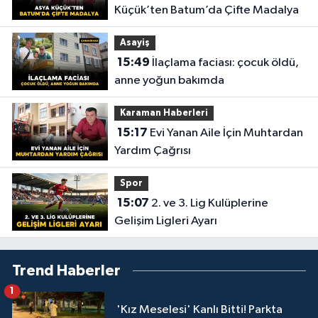
Küçük’ten Batum’da Çifte Madalya
Asayiş
15:49
İlaçlama faciası: çocuk öldü,
anne yoğun bakımda
Karaman Haberleri
15:17
Evi Yanan Aile İçin Muhtardan
Yardım Çağrısı
Spor
15:07
2. ve 3. Lig Kulüplerine
Gelişim Ligleri Ayarı
Trend Haberler
1
'Kız Meselesi' Kanlı Bitti! Parkta