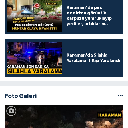
Karaman'da pes
dedirten görüntü:
karpuzu yumruklayıp
yediler, artıklarını
kamelyada bıraktılar
Karaman’da Silahla
Yaralama: 1 Kişi Yaralandı
Foto Galeri