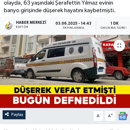
olayda, 63 yaşındaki Şerafettin Yılmaz evinin
banyo girişinde düşerek hayatını kaybetmişti.
HABER MERKEZI
03.06.2025 - 14:43
1 DK
EDITÖR
YAYINLANMA
OKUNMA SÜRESI
Paylaş
-
+
A
A