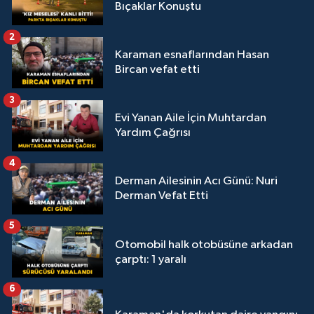
Bıçaklar Konuştu
2
Karaman esnaflarından Hasan
Bircan vefat etti
3
Evi Yanan Aile İçin Muhtardan
Yardım Çağrısı
4
Derman Ailesinin Acı Günü: Nuri
Derman Vefat Etti
5
Otomobil halk otobüsüne arkadan
çarptı: 1 yaralı
6