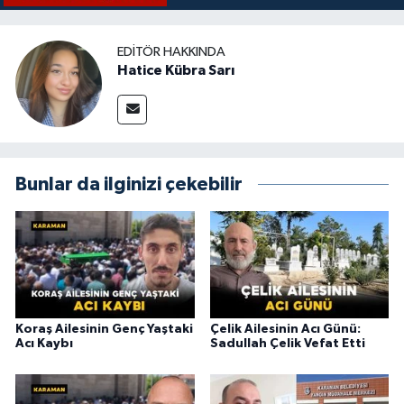
EDITÖR HAKKINDA
Hatice Kübra Sarı
Bunlar da ilginizi çekebilir
Koraş Ailesinin Genç Yaştaki
Çelik Ailesinin Acı Günü:
Acı Kaybı
Sadullah Çelik Vefat Etti