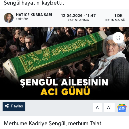
Şengül hayatını kaybetti.
HATICE KÜBRA SARI
12.04.2026 - 11:47
1 DK
EDITÖR
YAYINLANMA
OKUNMA SÜRE
Paylaş
-
+
A
A
Merhume Kadriye Şengül, merhum Talat