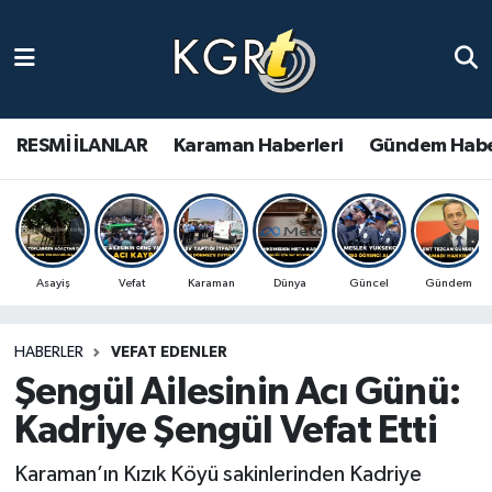
Karaman Haberleri
Gündem Haberleri
RESMİ İLANLAR
Karaman Haberleri
Gündem Habe
Güncel Haberler
Spor Haberleri
Asayiş
Vefat
Karaman
Dünya
Güncel
Gündem
Asayiş Haberleri
HABERLER
VEFAT EDENLER
Ulusal Haberler
Şengül Ailesinin Acı Günü:
Vefat Edenler
Kadriye Şengül Vefat Etti
Karaman’ın Kızık Köyü sakinlerinden Kadriye