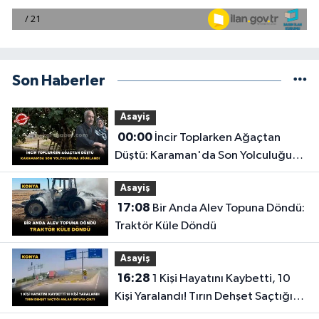
Son Haberler
Asayiş
00:00
İncir Toplarken Ağaçtan
Düştü: Karaman'da Son Yolculuğuna
Uğurlandı
Asayiş
17:08
Bir Anda Alev Topuna Döndü:
Traktör Küle Döndü
Asayiş
16:28
1 Kişi Hayatını Kaybetti, 10
Kişi Yaralandı! Tırın Dehşet Saçtığı
Anlar Ortaya Çıktı