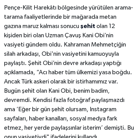
Pençe-Kilit Harekâtı bölgesinde yürütülen arama-
tarama faaliyetlerinde bir mağarada metan
gazına maruz kalması sonucu
şehit
olan 12
kişiden biri olan Uzman Çavuş Kani Obi’nin
vasiyeti gündem oldu. Kahraman Mehmetçiğin
silah arkadaşı, Obi'nin vasiyetini kamuoyuyla
paylaştı. Şehit Obi’nin devre arkadaşı yaptığı
açıklamada, “Acı haber tüm ülkemizi yasa boğdu.
Ancak Türk askeri olarak bir istirhamımız var.
Bugün şehit olan Kani Obi, benim badim,
devremdi. Kendisi fazla fotoğraf paylaşmazdı
ama ‘Eğer bir gün şehit olursam, Instagram
sayfaları, haber kanalları, sosyal medya fark
etmez, her yerde paylaşsınlar isterim’ demişti. Bu
onun vasiyetiydi" ifadelerini kullandı.