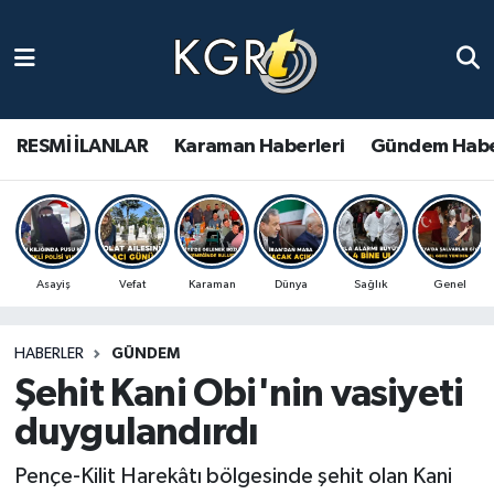
Karaman Haberleri
Gündem Haberleri
RESMİ İLANLAR
Karaman Haberleri
Gündem Habe
Güncel Haberler
Spor Haberleri
Asayiş
Vefat
Karaman
Dünya
Sağlık
Genel
Asayiş Haberleri
HABERLER
GÜNDEM
Ulusal Haberler
Şehit Kani Obi'nin vasiyeti
Vefat Edenler
duygulandırdı
Pençe-Kilit Harekâtı bölgesinde şehit olan Kani