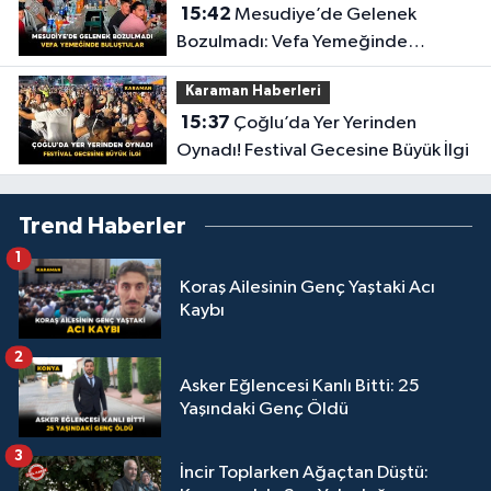
15:42
Mesudiye’de Gelenek
Bozulmadı: Vefa Yemeğinde
Buluştular
Karaman Haberleri
15:37
Çoğlu’da Yer Yerinden
Oynadı! Festival Gecesine Büyük İlgi
Trend Haberler
1
Koraş Ailesinin Genç Yaştaki Acı
Kaybı
2
Asker Eğlencesi Kanlı Bitti: 25
Yaşındaki Genç Öldü
3
İncir Toplarken Ağaçtan Düştü: