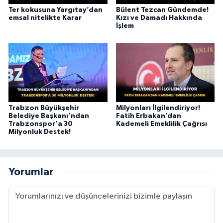
Ter kokusuna Yargıtay’dan
Bülent Tezcan Gündemde!
emsal nitelikte Karar
Kızı ve Damadı Hakkında
İşlem
Trabzon Büyükşehir
Milyonları İlgilendiriyor!
Belediye Başkanı'ndan
Fatih Erbakan’dan
Trabzonspor'a 30
Kademeli Emeklilik Çağrısı
Milyonluk Destek!
Yorumlar