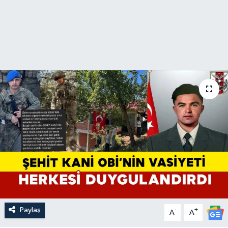
Paylaş
-
+
A
A