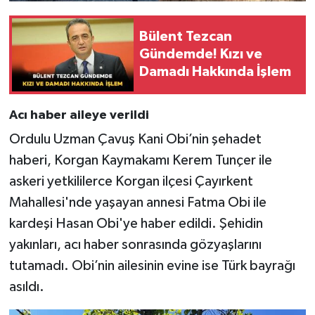
Bülent Tezcan
Gündemde! Kızı ve
Damadı Hakkında İşlem
Acı haber aileye verildi
Ordulu Uzman Çavuş Kani Obi’nin şehadet
haberi, Korgan Kaymakamı Kerem Tunçer ile
askeri yetkililerce Korgan ilçesi Çayırkent
Mahallesi'nde yaşayan annesi Fatma Obi ile
kardeşi Hasan Obi'ye haber edildi. Şehidin
yakınları, acı haber sonrasında gözyaşlarını
tutamadı. Obi’nin ailesinin evine ise Türk bayrağı
asıldı.