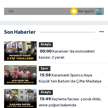
Son Haberler
Asayiş
00:00
Karaman'da motosiklet
kazası: 2 yaralı
Spor
15:56
Karamanlı Sporcu Asya
Küçük’ten Batum’da Çifte Madalya
Asayiş
15:49
İlaçlama faciası: çocuk öldü,
anne yoğun bakımda