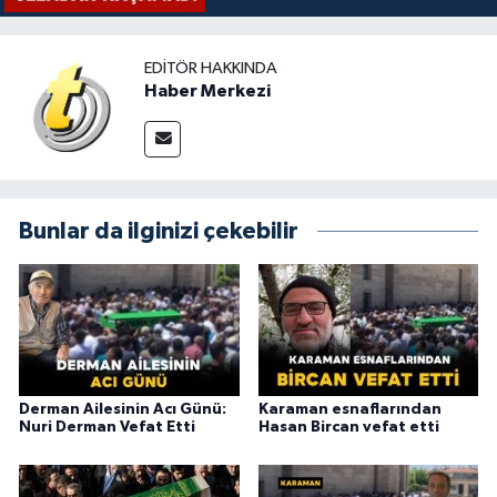
EDITÖR HAKKINDA
Haber Merkezi
Bunlar da ilginizi çekebilir
Derman Ailesinin Acı Günü:
Karaman esnaflarından
Nuri Derman Vefat Etti
Hasan Bircan vefat etti