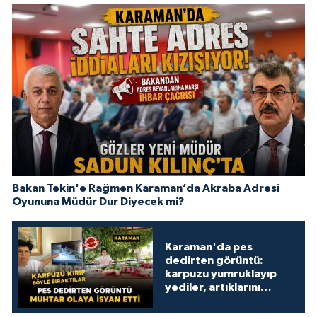
Bakan Tekin'e Rağmen Karaman’da Akraba Adresi
Oyununa Müdür Dur Diyecek mi?
Karaman'da pes
dedirten görüntü:
karpuzu yumruklayıp
yediler, artıklarını
kamelyada bıraktılar