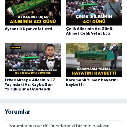
Ayrancılı Uçar vefat etti
Çelik Ailesinin Acı Günü:
Ahmet Çelik Vefat Etti
Erkabaktepe Ailesinin 27
Karamanlı Yılmaz hayatını
Yaşındaki Acı Kaybı: Son
kaybetti
Yolculuğuna Uğurlandı
Yorumlar