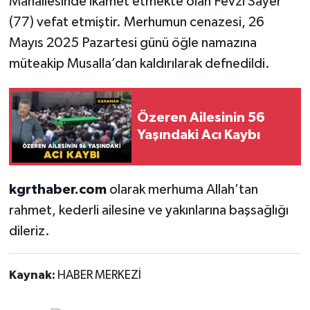
Mahallesinde ikamet etmekte olan Fevzi Sayer
(77) vefat etmiştir. Merhumun cenazesi, 26
Mayıs 2025 Pazartesi günü öğle namazına
müteakip Musalla’dan kaldırılarak defnedildi.
Özeren Ailesinin 56
Yaşındaki Acı Kaybı
kgrthaber.com
olarak merhuma Allah’tan
rahmet, kederli ailesine ve yakınlarına başsağlığı
dileriz.
Kaynak:
HABER MERKEZİ