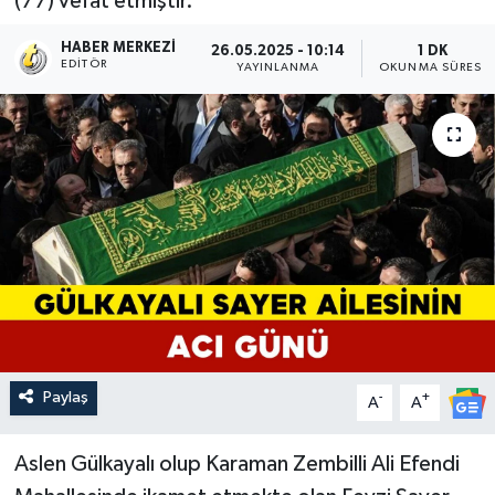
(77) vefat etmiştir.
HABER MERKEZI
26.05.2025 - 10:14
1 DK
EDITÖR
YAYINLANMA
OKUNMA SÜRESI
Paylaş
-
+
A
A
Aslen Gülkayalı olup Karaman Zembilli Ali Efendi