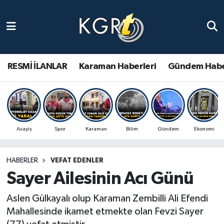
Karaman Haberleri
Gündem Haberleri
RESMİ İLANLAR
Karaman Haberleri
Gündem Habe
Güncel Haberler
Spor Haberleri
Asayiş
Spor
Karaman
Bilim
Gündem
Ekonomi
Asayiş Haberleri
HABERLER
VEFAT EDENLER
Ulusal Haberler
Sayer Ailesinin Acı Günü
Vefat Edenler
Aslen Gülkayalı olup Karaman Zembilli Ali Efendi
Mahallesinde ikamet etmekte olan Fevzi Sayer