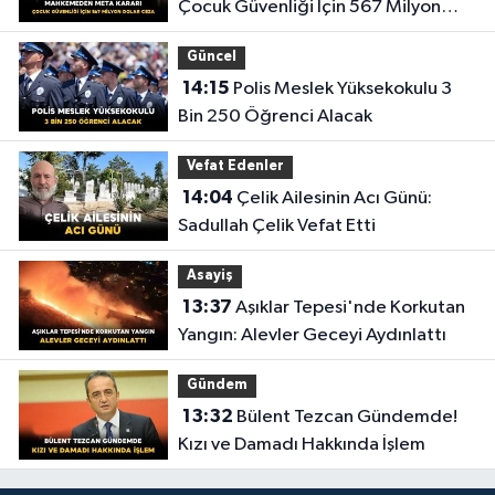
Çocuk Güvenliği İçin 567 Milyon
Dolar Ceza
Güncel
14:15
Polis Meslek Yüksekokulu 3
Bin 250 Öğrenci Alacak
Vefat Edenler
14:04
Çelik Ailesinin Acı Günü:
Sadullah Çelik Vefat Etti
Asayiş
13:37
Aşıklar Tepesi'nde Korkutan
Yangın: Alevler Geceyi Aydınlattı
Gündem
13:32
Bülent Tezcan Gündemde!
Kızı ve Damadı Hakkında İşlem