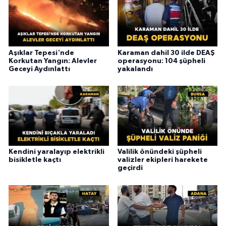
Aşıklar Tepesi'nde
Karaman dahil 30 ilde DEAŞ
Korkutan Yangın: Alevler
operasyonu: 104 şüpheli
Geceyi Aydınlattı
yakalandı
Kendini yaralayıp elektrikli
Valilik önündeki şüpheli
bisikletle kaçtı
valizler ekipleri harekete
geçirdi