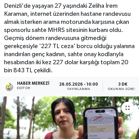
Denizli'de yaşayan 27 yaşındaki Zeliha İrem
Karaman, internet üzerinden hastane randevusu
almak isterken arama motorunda karşısına çıkan
sponsorlu sahte MHRS sitesinin kurbanı oldu.
Geçmiş dönem randevusuna gitmediği
gerekçesiyle '227 TL ceza' borcu olduğu yalanına
inandırılan genç kadının, sahte onay kodlarıyla
hesabından iki kez 227 dolar karşılığı toplam 20
bin 843 TL çekildi.
HABER MERKEZI
26.05.2026 - 10:00
3 DK
EDITÖR
YAYINLANMA
OKUNMA SÜRESI