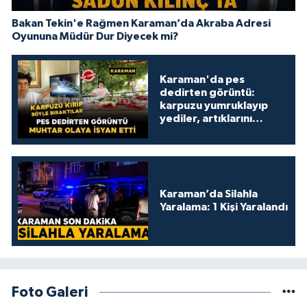
Bakan Tekin'e Rağmen Karaman’da Akraba Adresi
Oyununa Müdür Dur Diyecek mi?
Karaman'da pes
dedirten görüntü:
karpuzu yumruklayıp
yediler, artıklarını
kamelyada bıraktılar
Karaman’da Silahla
Yaralama: 1 Kişi Yaralandı
Foto Galeri