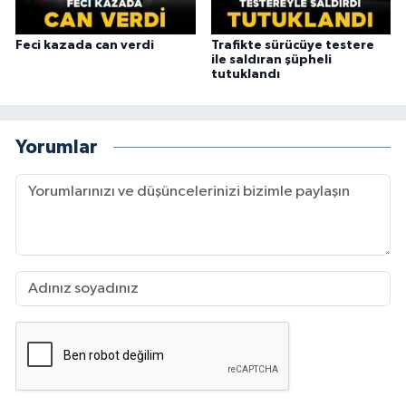
Feci kazada can verdi
Trafikte sürücüye testere
ile saldıran şüpheli
tutuklandı
Yorumlar