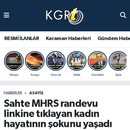
Karaman Haberleri
Gündem Haberleri
RESMİ İLANLAR
Karaman Haberleri
Gündem Habe
Güncel Haberler
Spor Haberleri
Dünya
Asayiş
Güncel
Vefat
Gündem
Spor
Asayiş Haberleri
HABERLER
ASAYIŞ
Ulusal Haberler
Sahte MHRS randevu
Vefat Edenler
linkine tıklayan kadın
hayatının şokunu yaşadı