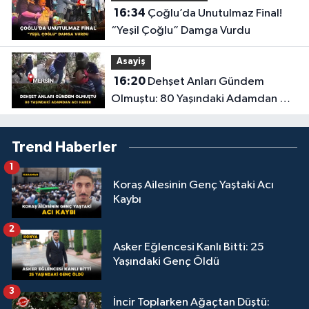
16:34
Çoğlu’da Unutulmaz Final!
“Yeşil Çoğlu” Damga Vurdu
Asayiş
16:20
Dehşet Anları Gündem
Olmuştu: 80 Yaşındaki Adamdan Acı
Haber
Trend Haberler
1
Koraş Ailesinin Genç Yaştaki Acı
Kaybı
2
Asker Eğlencesi Kanlı Bitti: 25
Yaşındaki Genç Öldü
3
İncir Toplarken Ağaçtan Düştü: