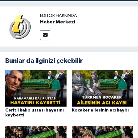
EDITÖR HAKKINDA
Haber Merkezi
Bunlar da ilginizi çekebilir
Ceritli kalıp ustası hayatını
Koçaker ailesinin acı kaybı
kaybetti