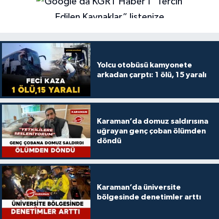
Yolcu otobüsü kamyonete
arkadan çarptı: 1 ölü, 15 yaralı
Karaman’da domuz saldırısına
uğrayan genç çoban ölümden
döndü
Karaman’da üniversite
bölgesinde denetimler arttı