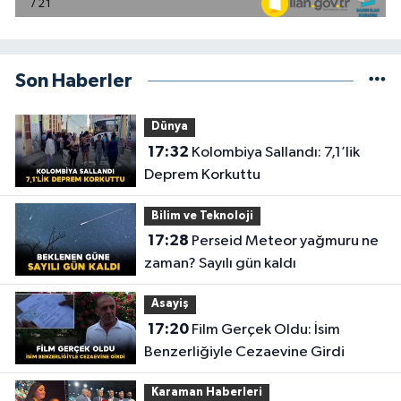
Son Haberler
Dünya
17:32
Kolombiya Sallandı: 7,1’lik
Deprem Korkuttu
Bilim ve Teknoloji
17:28
Perseid Meteor yağmuru ne
zaman? Sayılı gün kaldı
Asayiş
17:20
Film Gerçek Oldu: İsim
Benzerliğiyle Cezaevine Girdi
Karaman Haberleri