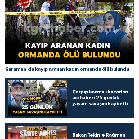
Karaman'da kayıp aranan kadın ormanda ölü bulundu
Çarpıp kaçmalı kazadan
acı haber: 25 günlük
yaşam savaşını kaybetti
Bakan Tekin'e Rağmen