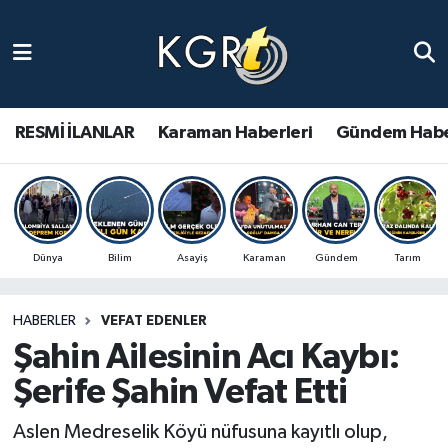
Karaman Haberleri
Gündem Haberleri
RESMİ İLANLAR
Karaman Haberleri
Gündem Habe
Güncel Haberler
Spor Haberleri
Dünya
Bilim
Asayiş
Karaman
Gündem
Tarım
Asayiş Haberleri
HABERLER
VEFAT EDENLER
Ulusal Haberler
Şahin Ailesinin Acı Kaybı:
Vefat Edenler
Şerife Şahin Vefat Etti
Aslen Medreselik Köyü nüfusuna kayıtlı olup,