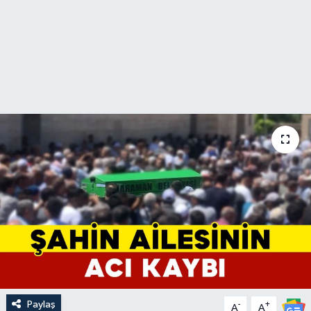
Paylaş
-
+
A
A