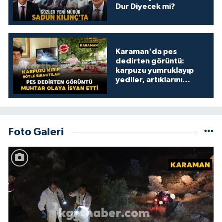
Dur Diyecek mi?
Karaman'da pes
dedirten görüntü:
karpuzu yumruklayıp
yediler, artıklarını
kamelyada bıraktılar
Foto Galeri