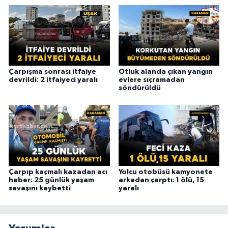
Çarpışma sonrası itfaiye
Otluk alanda çıkan yangın
devrildi: 2 itfaiyeci yaralı
evlere sıçramadan
söndürüldü
Çarpıp kaçmalı kazadan acı
Yolcu otobüsü kamyonete
haber: 25 günlük yaşam
arkadan çarptı: 1 ölü, 15
savaşını kaybetti
yaralı