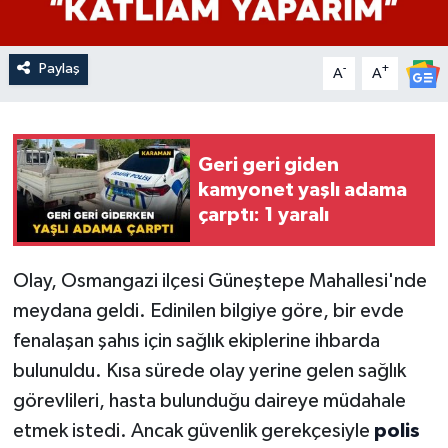
Paylaş
-
+
A
A
Geri geri giden
kamyonet yaşlı adama
çarptı: 1 yaralı
Olay, Osmangazi ilçesi Güneştepe Mahallesi'nde
meydana geldi. Edinilen bilgiye göre, bir evde
fenalaşan şahıs için sağlık ekiplerine ihbarda
bulunuldu. Kısa sürede olay yerine gelen sağlık
görevlileri, hasta bulunduğu daireye müdahale
etmek istedi. Ancak güvenlik gerekçesiyle
polis