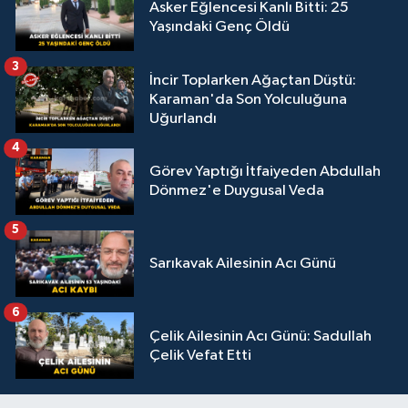
Asker Eğlencesi Kanlı Bitti: 25
Yaşındaki Genç Öldü
3
İncir Toplarken Ağaçtan Düştü:
Karaman'da Son Yolculuğuna
Uğurlandı
4
Görev Yaptığı İtfaiyeden Abdullah
Dönmez'e Duygusal Veda
5
Sarıkavak Ailesinin Acı Günü
6
Çelik Ailesinin Acı Günü: Sadullah
Çelik Vefat Etti