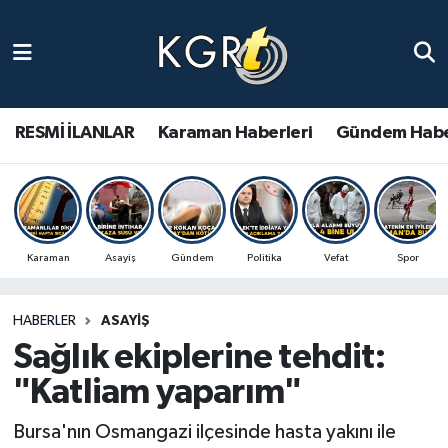
Karaman Haberleri
Gündem Haberleri
RESMİ İLANLAR
Karaman Haberleri
Gündem Habe
Güncel Haberler
Spor Haberleri
Karaman
Asayiş
Gündem
Politika
Vefat
Spor
Asayiş Haberleri
HABERLER
ASAYIŞ
Ulusal Haberler
Sağlık ekiplerine tehdit:
Vefat Edenler
"Katliam yaparım"
Bursa'nın Osmangazi ilçesinde hasta yakını ile