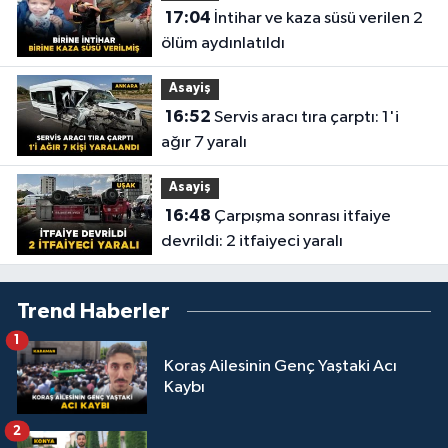
17:04
İntihar ve kaza süsü verilen 2
ölüm aydınlatıldı
Asayiş
16:52
Servis aracı tıra çarptı: 1'i
ağır 7 yaralı
Asayiş
16:48
Çarpışma sonrası itfaiye
devrildi: 2 itfaiyeci yaralı
Trend Haberler
1
Koraş Ailesinin Genç Yaştaki Acı
Kaybı
2