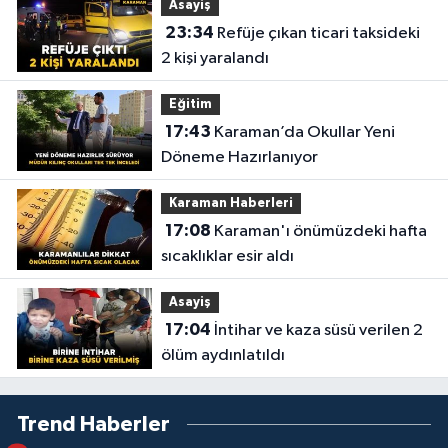
Asayiş
23:34
Refüje çıkan ticari taksideki
2 kişi yaralandı
Eğitim
17:43
Karaman’da Okullar Yeni
Döneme Hazırlanıyor
Karaman Haberleri
17:08
Karaman'ı önümüzdeki hafta
sıcaklıklar esir aldı
Asayiş
17:04
İntihar ve kaza süsü verilen 2
ölüm aydınlatıldı
Trend Haberler