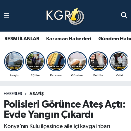
Karaman Haberleri
Gündem Haberleri
RESMİ İLANLAR
Karaman Haberleri
Gündem Habe
Güncel Haberler
Spor Haberleri
Asayiş
Eğitim
Karaman
Gündem
Politika
Vefat
Asayiş Haberleri
HABERLER
ASAYIŞ
Ulusal Haberler
Polisleri Görünce Ateş Açtı:
Vefat Edenler
Evde Yangın Çıkardı
Konya’nın Kulu ilçesinde aile içi kavga ihbarı