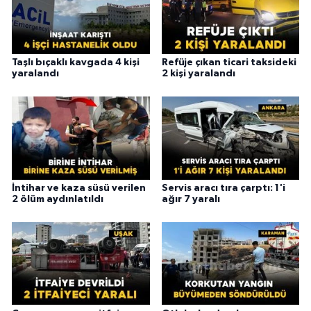
Taşlı bıçaklı kavgada 4 kişi
Refüje çıkan ticari taksideki
yaralandı
2 kişi yaralandı
İntihar ve kaza süsü verilen
Servis aracı tıra çarptı: 1'i
2 ölüm aydınlatıldı
ağır 7 yaralı