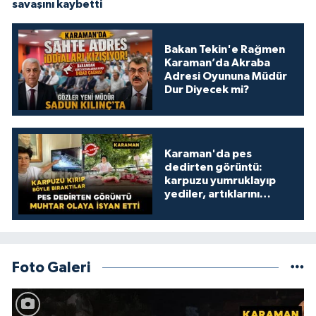
savaşını kaybetti
Bakan Tekin'e Rağmen
Karaman’da Akraba
Adresi Oyununa Müdür
Dur Diyecek mi?
Karaman'da pes
dedirten görüntü:
karpuzu yumruklayıp
yediler, artıklarını
kamelyada bıraktılar
Foto Galeri