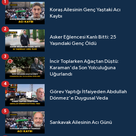
1
Koraş Ailesinin Genç Yaştaki Acı
Kaybı
2
Asker Eğlencesi Kanlı Bitti: 25
Yaşındaki Genç Öldü
3
İncir Toplarken Ağaçtan Düştü:
Karaman'da Son Yolculuğuna
Uğurlandı
4
Görev Yaptığı İtfaiyeden Abdullah
Dönmez'e Duygusal Veda
5
Sarıkavak Ailesinin Acı Günü