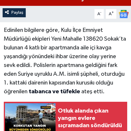
Paylaş
-
+
A
A
Edinilen bilgilere göre, Kulu İlçe Emniyet
Müdürlüğü ekipleri Yeni Mahalle 138620 Sokak’ta
bulunan 4 katlı bir apartmanda aile içi kavga
yaşandığı yönündeki ihbar üzerine olay yerine
sevk edildi. Polislerin apartmana geldiğini fark
eden Suriye uyruklu A.M. isimli şüpheli, oturduğu
1. kattaki dairenin kapısından kurusıkı olduğu
öğrenilen
tabanca ve tüfekle
ateş etti.
Otluk alanda çıkan
yangın evlere
sıçramadan söndürüldü