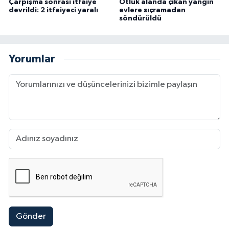
Çarpışma sonrası itfaiye
Otluk alanda çıkan yangın
devrildi: 2 itfaiyeci yaralı
evlere sıçramadan
söndürüldü
Yorumlar
Gönder