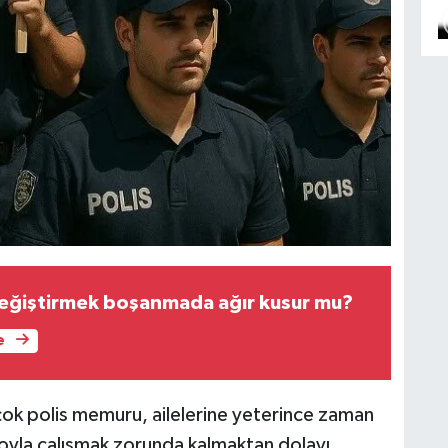
değiştirmek boşanmada ağır kusur mu?
e
çok polis memuru, ailelerine yeterince zaman
oyla çalışmak zorunda kalmaktan dolayı