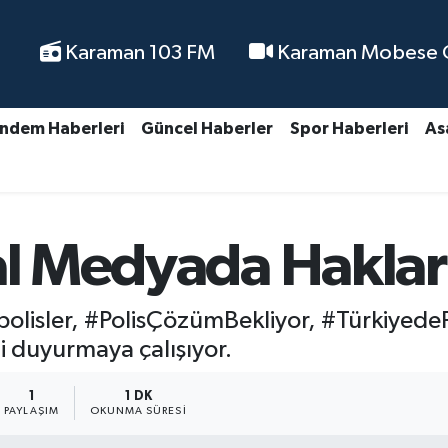
Karaman 103 FM
Karaman Mobese Ca
ndem Haberleri
Güncel Haberler
Spor Haberleri
As
al Medyada Hakları
lisler, #PolisÇözümBekliyor, #TürkiyedePo
ni duyurmaya çalışıyor.
1
1 DK
PAYLAŞIM
OKUNMA SÜRESI