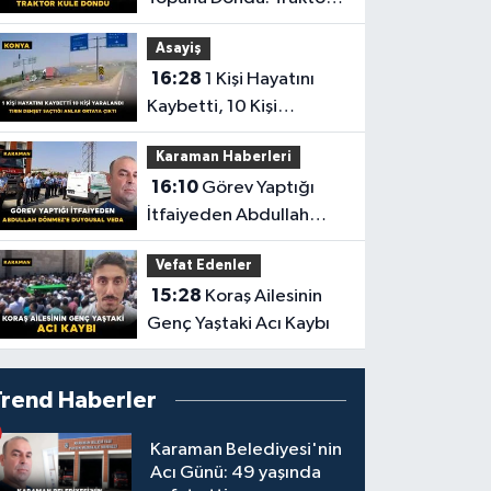
Küle Döndü
Asayiş
16:28
1 Kişi Hayatını
Kaybetti, 10 Kişi
Yaralandı! Tırın Dehşet
Karaman Haberleri
Saçtığı Anlar Ortaya
16:10
Görev Yaptığı
Çıktı
İtfaiyeden Abdullah
Dönmez'e Duygusal
Vefat Edenler
Veda
15:28
Koraş Ailesinin
Genç Yaştaki Acı Kaybı
Trend Haberler
Karaman Belediyesi'nin
Acı Günü: 49 yaşında