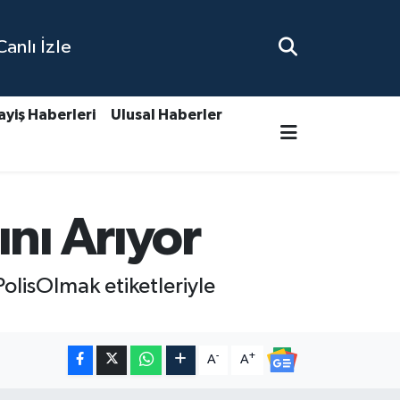
nlı İzle
ayiş Haberleri
Ulusal Haberler
nı Arıyor
lisOlmak etiketleriyle
-
+
A
A