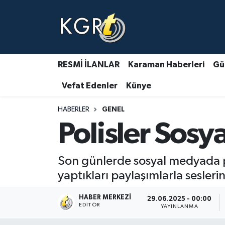
Karaman Haberleri
Gündem Haberleri
RESMİ İLANLAR
Karaman Haberleri
Gü
Vefat Edenler
Künye
Güncel Haberler
HABERLER
GENEL
Spor Haberleri
Polisler Sosy
Asayiş Haberleri
Son günlerde sosyal medyada po
Ulusal Haberler
yaptıkları paylaşımlarla sesleri
Vefat Edenler
HABER MERKEZI
29.06.2025 - 00:00
EDITÖR
YAYINLANMA