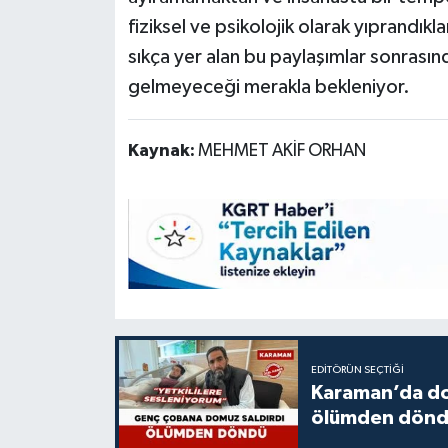
fiziksel ve psikolojik olarak yıprand
sıkça yer alan bu paylaşımlar sonrasın
gelmeyeceği merakla bekleniyor.
Kaynak:
MEHMET AKİF ORHAN
EDITÖRÜN SEÇTIĞI
Karaman’da do
ölümden dön