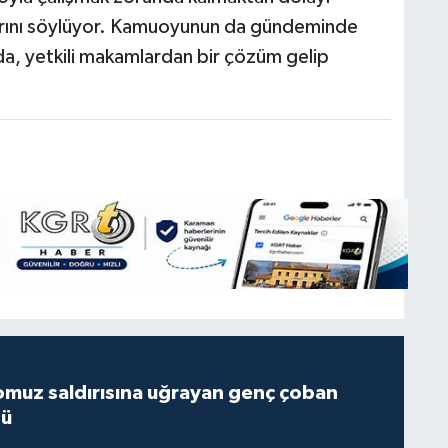
ıklarını söylüyor. Kamuoyunun da gündeminde
da, yetkili makamlardan bir çözüm gelip
muz saldırısına uğrayan genç çoban
dü