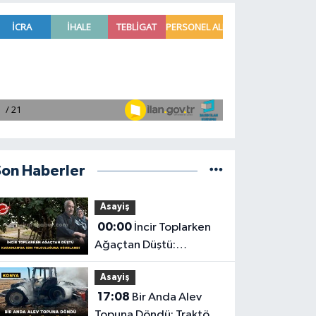
Son Haberler
Asayiş
00:00
İncir Toplarken
Ağaçtan Düştü:
Karaman'da Son
Asayiş
Yolculuğuna Uğurlandı
17:08
Bir Anda Alev
Topuna Döndü: Traktör