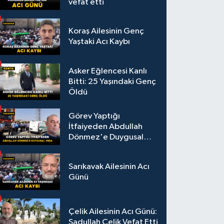
vefat etti
Koraş Ailesinin Genç
Yaştaki Acı Kaybı
Asker Eğlencesi Kanlı
Bitti: 25 Yaşındaki Genç
Öldü
Görev Yaptığı
İtfaiyeden Abdullah
Dönmez'e Duygusal
Veda
Sarıkavak Ailesinin Acı
Günü
Çelik Ailesinin Acı Günü:
Sadullah Çelik Vefat Etti