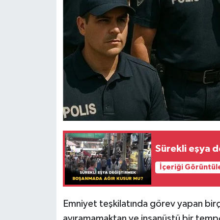
Sürekli eşya 
İçeriği Görüntül
Emniyet teşkilatında görev yapan bir
ayıramamaktan ve insanüstü bir temp