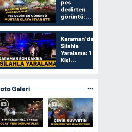
pes
dedirten
görüntü:
karpuzu
yumruklayıp
yediler,
Karaman’da
artıklarını
Silahla
kamelyada
Yaralama: 1
bıraktılar
Kişi
Yaralandı
Foto Galeri