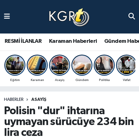
Karaman Haberleri
Gündem Haberleri
RESMİ İLANLAR
Karaman Haberleri
Gündem Habe
Güncel Haberler
Spor Haberleri
Eğitim
Karaman
Asayiş
Gündem
Politika
Vefat
Asayiş Haberleri
HABERLER
ASAYIŞ
Ulusal Haberler
Polisin "dur" ihtarına
Vefat Edenler
uymayan sürücüye 234 bin
lira ceza