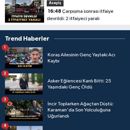
Asayiş
16:48
Çarpışma sonrası itfaiye
devrildi: 2 itfaiyeci yaralı
Trend Haberler
1
Koraş Ailesinin Genç Yaştaki Acı
Kaybı
2
Asker Eğlencesi Kanlı Bitti: 25
Yaşındaki Genç Öldü
3
İncir Toplarken Ağaçtan Düştü:
Karaman'da Son Yolculuğuna
Uğurlandı
4