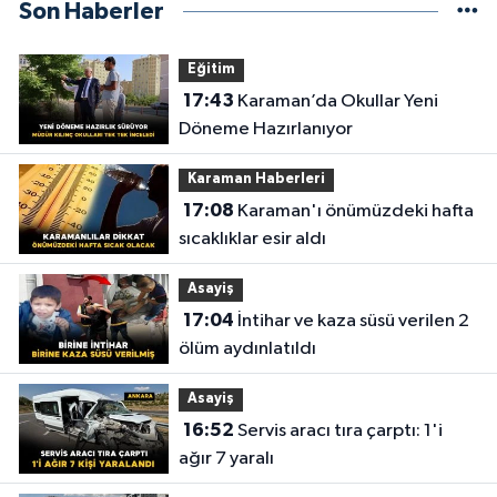
Son Haberler
Eğitim
17:43
Karaman’da Okullar Yeni
Döneme Hazırlanıyor
Karaman Haberleri
17:08
Karaman'ı önümüzdeki hafta
sıcaklıklar esir aldı
Asayiş
17:04
İntihar ve kaza süsü verilen 2
ölüm aydınlatıldı
Asayiş
16:52
Servis aracı tıra çarptı: 1'i
ağır 7 yaralı