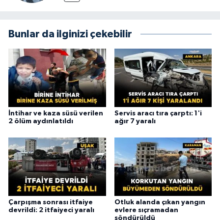
Bunlar da ilginizi çekebilir
İntihar ve kaza süsü verilen
Servis aracı tıra çarptı: 1'i
2 ölüm aydınlatıldı
ağır 7 yaralı
Çarpışma sonrası itfaiye
Otluk alanda çıkan yangın
devrildi: 2 itfaiyeci yaralı
evlere sıçramadan
söndürüldü