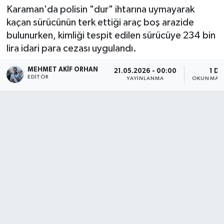
Karaman'da polisin "dur" ihtarına uymayarak
kaçan sürücünün terk ettiği araç boş arazide
bulunurken, kimliği tespit edilen sürücüye 234 bin
lira idari para cezası uygulandı.
MEHMET AKIF ORHAN
21.05.2026 - 00:00
1 DK
EDITÖR
YAYINLANMA
OKUNMA S