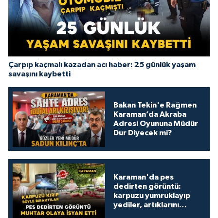
Çarpıp kaçmalı kazadan acı haber: 25 günlük yaşam
savaşını kaybetti
Bakan Tekin'e Rağmen
Karaman’da Akraba
Adresi Oyununa Müdür
Dur Diyecek mi?
Karaman'da pes
dedirten görüntü:
karpuzu yumruklayıp
yediler, artıklarını
kamelyada bıraktılar