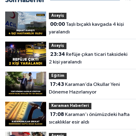
Son Haberler
Asayiş
00:00
Taşlı bıçaklı kavgada 4 kişi
yaralandı
Asayiş
23:34
Refüje çıkan ticari taksideki
2 kişi yaralandı
Eğitim
17:43
Karaman’da Okullar Yeni
Döneme Hazırlanıyor
Karaman Haberleri
17:08
Karaman'ı önümüzdeki hafta
sıcaklıklar esir aldı