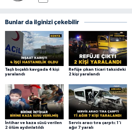
Bunlar da ilginizi çekebilir
Taşlı bıçaklı kavgada 4 kişi
Refüje çıkan ticari taksideki
yaralandı
2 kişi yaralandı
İntihar ve kaza süsü verilen
Servis aracı tıra çarptı: 1'i
2 ölüm aydınlatıldı
ağır 7 yaralı