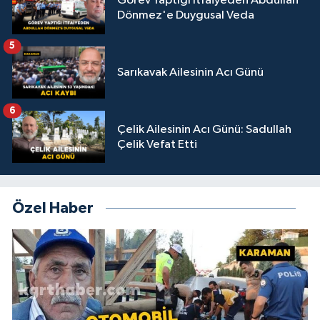
Görev Yaptığı İtfaiyeden Abdullah
Dönmez'e Duygusal Veda
5
Sarıkavak Ailesinin Acı Günü
6
Çelik Ailesinin Acı Günü: Sadullah
Çelik Vefat Etti
Özel Haber