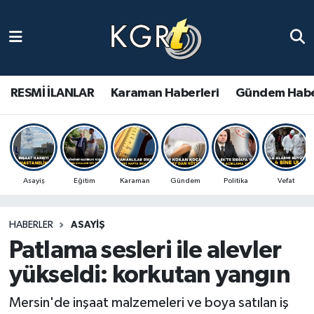
Karaman Haberleri
Gündem Haberleri
RESMİ İLANLAR
Karaman Haberleri
Gündem Habe
Güncel Haberler
Spor Haberleri
Asayiş
Eğitim
Karaman
Gündem
Politika
Vefat
Asayiş Haberleri
HABERLER
ASAYIŞ
Ulusal Haberler
Patlama sesleri ile alevler
Vefat Edenler
yükseldi: korkutan yangın
Mersin'de inşaat malzemeleri ve boya satılan iş