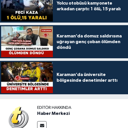
Yolcu otobüsü kamyonete
arkadan çarptı: 1 ölü, 15 yaralı
Karaman’da domuz saldırısına
uğrayan genç çoban ölümden
döndü
Karaman’da üniversite
bölgesinde denetimler arttı
EDITÖR HAKKINDA
Haber Merkezi