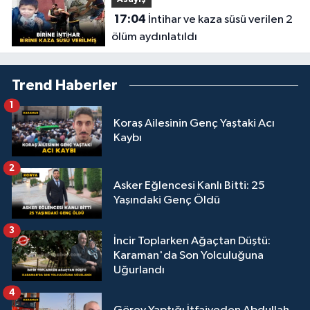
Asayiş
17:04
İntihar ve kaza süsü verilen 2
ölüm aydınlatıldı
Trend Haberler
1
Koraş Ailesinin Genç Yaştaki Acı
Kaybı
2
Asker Eğlencesi Kanlı Bitti: 25
Yaşındaki Genç Öldü
3
İncir Toplarken Ağaçtan Düştü:
Karaman'da Son Yolculuğuna
Uğurlandı
4