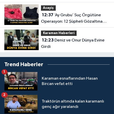
Asayiş
12:37
‘Ay Grubu’ Suç Örgütüne
Operasyon: 12 Şüpheli Gözaltına
Alındı
Karaman Haberleri
12:23
Deniz ve Onur Dünya Evine
Girdi
Trend Haberler
1
Karaman esnaflarından Hasan
Bircan vefat etti
2
Traktörün altında kalan karamanlı
genç ağır yaralandı