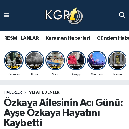
Karaman Haberleri
Gündem Haberleri
RESMİ İLANLAR
Karaman Haberleri
Gündem Habe
Güncel Haberler
Spor Haberleri
Karaman
Bilim
Spor
Asayiş
Gündem
Ekonomi
Asayiş Haberleri
HABERLER
VEFAT EDENLER
Ulusal Haberler
Özkaya Ailesinin Acı Günü:
Vefat Edenler
Ayşe Özkaya Hayatını
Kaybetti