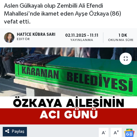
Aslen Gülkayalı olup Zembilli Ali Efendi
Mahallesi'nde ikamet eden Ayşe Özkaya (86)
vefat etti.
HATICE KÜBRA SARI
02.11.2025 - 11:11
1 DK
EDITÖR
YAYINLANMA
OKUNMA SÜRES
Paylaş
-
+
A
A