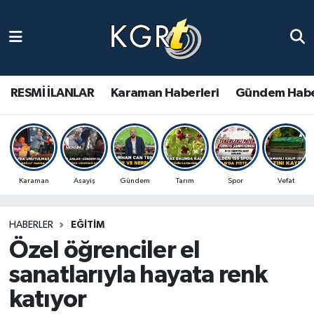
Karaman Haberleri
Gündem Haberleri
RESMİ İLANLAR
Karaman Haberleri
Gündem Habe
Güncel Haberler
Spor Haberleri
Karaman
Asayiş
Gündem
Tarım
Spor
Vefat
Asayiş Haberleri
HABERLER
EĞITIM
Ulusal Haberler
Özel öğrenciler el
Vefat Edenler
sanatlarıyla hayata renk
katıyor