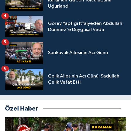
Karaman'da Son Yolculuğuna
Uğurlandı
4
Görev Yaptığı İtfaiyeden Abdullah
Dönmez'e Duygusal Veda
5
Sarıkavak Ailesinin Acı Günü
6
Çelik Ailesinin Acı Günü: Sadullah
Çelik Vefat Etti
Özel Haber