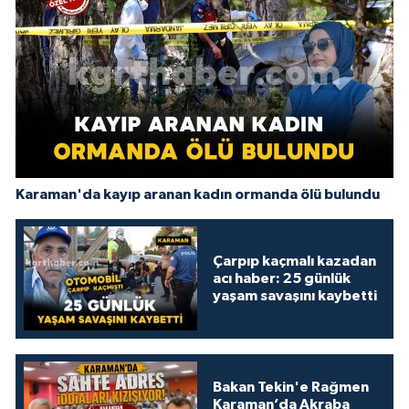
Karaman'da kayıp aranan kadın ormanda ölü bulundu
Çarpıp kaçmalı kazadan
acı haber: 25 günlük
yaşam savaşını kaybetti
Bakan Tekin'e Rağmen
Karaman’da Akraba