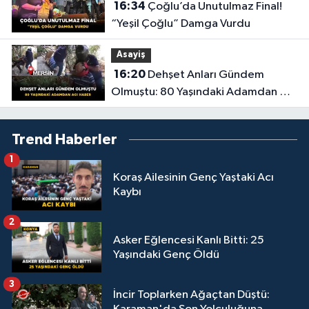
16:34
Çoğlu’da Unutulmaz Final!
“Yeşil Çoğlu” Damga Vurdu
Asayiş
16:20
Dehşet Anları Gündem
Olmuştu: 80 Yaşındaki Adamdan Acı
Haber
Trend Haberler
1
Koraş Ailesinin Genç Yaştaki Acı
Kaybı
2
Asker Eğlencesi Kanlı Bitti: 25
Yaşındaki Genç Öldü
3
İncir Toplarken Ağaçtan Düştü: