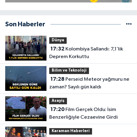
Son Haberler
Dünya
17:32
Kolombiya Sallandı: 7,1’lik
Deprem Korkuttu
Bilim ve Teknoloji
17:28
Perseid Meteor yağmuru ne
zaman? Sayılı gün kaldı
Asayiş
17:20
Film Gerçek Oldu: İsim
Benzerliğiyle Cezaevine Girdi
Karaman Haberleri