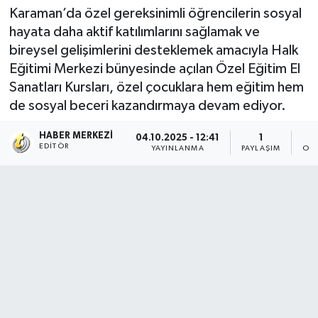
Karaman’da özel gereksinimli öğrencilerin sosyal
hayata daha aktif katılımlarını sağlamak ve
bireysel gelişimlerini desteklemek amacıyla Halk
Eğitimi Merkezi bünyesinde açılan Özel Eğitim El
Sanatları Kursları, özel çocuklara hem eğitim hem
de sosyal beceri kazandırmaya devam ediyor.
HABER MERKEZI
04.10.2025 - 12:41
1
EDITÖR
YAYINLANMA
PAYLAŞIM
OK