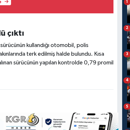
e
1
2
ü çıktı
sürücünün kullandığı otomobil, polis
akınlarında terk edilmiş halde bulundu. Kısa
3
 alınan sürücünün yapılan kontrolde 0,79 promil
4
5