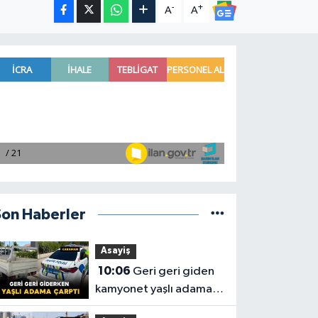
-
+
A
A
Son Haberler
Asayiş
10:06
Geri geri giden
kamyonet yaşlı adama
çarptı: 1 yaralı