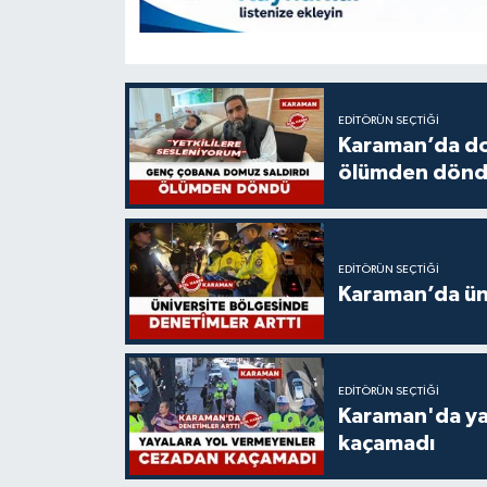
EDITÖRÜN SEÇTIĞI
Karaman’da do
ölümden dön
EDITÖRÜN SEÇTIĞI
Karaman’da üni
EDITÖRÜN SEÇTIĞI
Karaman'da ya
kaçamadı