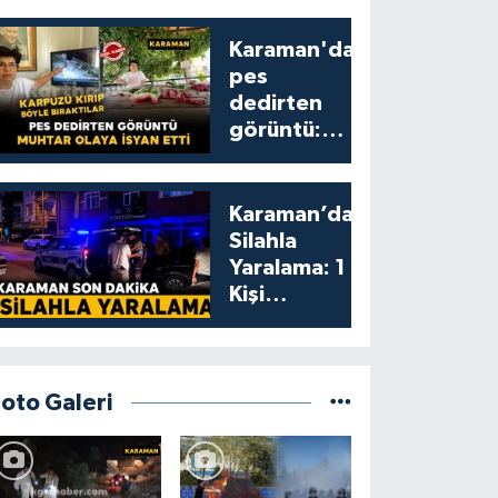
Karaman'da
pes
dedirten
görüntü:
karpuzu
yumruklayıp
yediler,
Karaman’da
artıklarını
Silahla
kamelyada
Yaralama: 1
bıraktılar
Kişi
Yaralandı
Foto Galeri