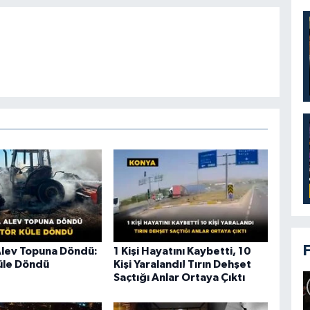
Alev Topuna Döndü:
1 Kişi Hayatını Kaybetti, 10
üle Döndü
Kişi Yaralandı! Tırın Dehşet
Saçtığı Anlar Ortaya Çıktı