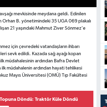
avşağı mevkisinde meydana geldi. Edinilen
n Orhan B. yönetimindeki 35 UGA 069 plakalı
alışan 21 yaşındaki Mahmut Ziver Sönmez'e
nmez için çevredeki vatandaşların ihbarı
ipleri sevk edildi. Kazada sağ ayağı kopan
 ilk müdahalesinin ardından Bafra Devlet
 ilk müdahalenin ardından hayati tehlikesi
okuz Mayıs Üniversitesi (OMÜ) Tıp Fakültesi
 Topuna Döndü: Traktör Küle Döndü