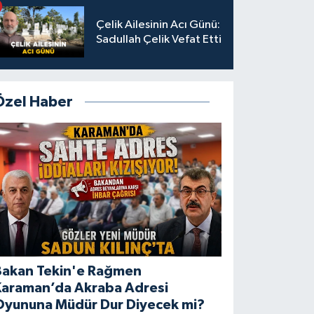
Çelik Ailesinin Acı Günü:
Sadullah Çelik Vefat Etti
Özel Haber
Bakan Tekin'e Rağmen
Karaman’da Akraba Adresi
Oyununa Müdür Dur Diyecek mi?