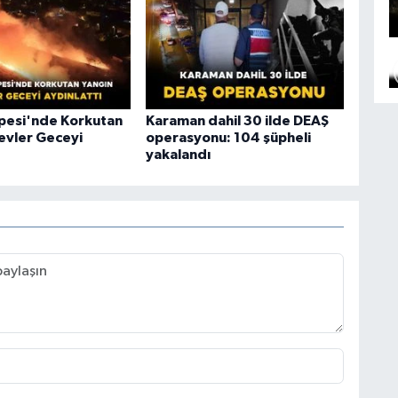
epesi'nde Korkutan
Karaman dahil 30 ilde DEAŞ
levler Geceyi
operasyonu: 104 şüpheli
yakalandı