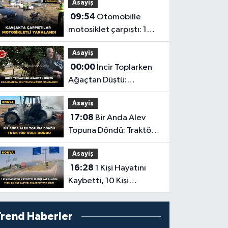
Asayiş
09:54
Otomobille
motosiklet çarpıştı: 1
yaralı
Asayiş
00:00
İncir Toplarken
Ağaçtan Düştü:
Karaman'da Son
Asayiş
Yolculuğuna Uğurlandı
17:08
Bir Anda Alev
Topuna Döndü: Traktör
Küle Döndü
Asayiş
16:28
1 Kişi Hayatını
Kaybetti, 10 Kişi
Yaralandı! Tırın Dehşet
Saçtığı Anlar Ortaya
Trend Haberler
Çıktı