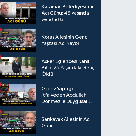
Karaman Belediyesi'nin
Acı Günü: 49 yaşında
vefat etti
Koraş Ailesinin Genç
Yaştaki Acı Kaybı
Asker Eğlencesi Kanlı
Bitti: 25 Yaşındaki Genç
Öldü
Görev Yaptığı
İtfaiyeden Abdullah
Dönmez'e Duygusal
Veda
Sarıkavak Ailesinin Acı
Günü