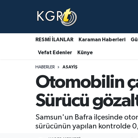
Karaman Haberleri
Gündem Haberleri
RESMİ İLANLAR
Karaman Haberleri
Gü
Vefat Edenler
Künye
Güncel Haberler
HABERLER
ASAYIŞ
Spor Haberleri
Otomobilin ça
Asayiş Haberleri
Sürücü gözal
Ulusal Haberler
Samsun'un Bafra ilçesinde otom
Vefat Edenler
sürücünün yapılan kontrolde 0,