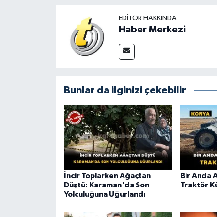
EDITÖR HAKKINDA
Haber Merkezi
Bunlar da ilginizi çekebilir
İncir Toplarken Ağaçtan
Bir Anda 
Düştü: Karaman'da Son
Traktör K
Yolculuğuna Uğurlandı