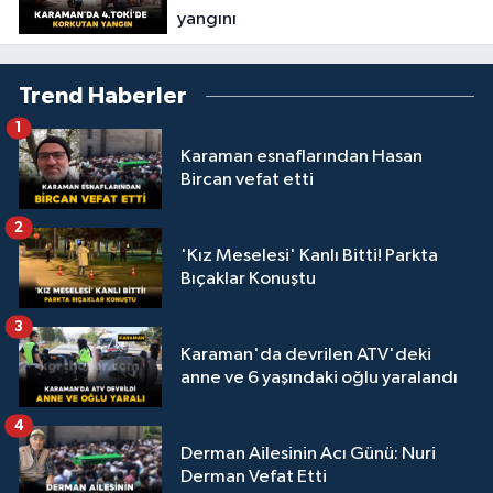
yangını
Trend Haberler
1
Karaman esnaflarından Hasan
Bircan vefat etti
2
'Kız Meselesi' Kanlı Bitti! Parkta
Bıçaklar Konuştu
3
Karaman'da devrilen ATV'deki
anne ve 6 yaşındaki oğlu yaralandı
4
Derman Ailesinin Acı Günü: Nuri
Derman Vefat Etti