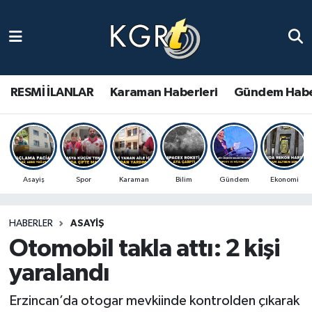
Karaman Haberleri
Gündem Haberleri
RESMİ İLANLAR
Karaman Haberleri
Gündem Habe
Güncel Haberler
Spor Haberleri
Asayiş
Spor
Karaman
Bilim
Gündem
Ekonomi
Asayiş Haberleri
HABERLER
ASAYIŞ
Ulusal Haberler
Otomobil takla attı: 2 kişi
Vefat Edenler
yaralandı
Erzincan’da otogar mevkiinde kontrolden çıkarak