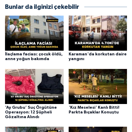
Bunlar da ilginizi çekebilir
İlaçlama faciası: çocuk öldü,
Karaman'da korkutan daire
anne yoğun bakımda
yangını
‘Ay Grubu’ Suç Örgütüne
'Kız Meselesi' Kanlı Bitti!
Operasyon: 12 Şüpheli
Parkta Bıçaklar Konuştu
Gözaltına Alındı