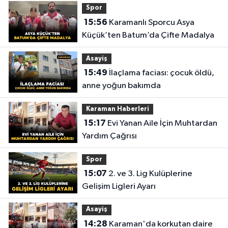
Spor
15:56
Karamanlı Sporcu Asya
Küçük’ten Batum’da Çifte Madalya
Asayiş
15:49
İlaçlama faciası: çocuk öldü,
anne yoğun bakımda
Karaman Haberleri
15:17
Evi Yanan Aile İçin Muhtardan
Yardım Çağrısı
Spor
15:07
2. ve 3. Lig Kulüplerine
Gelişim Ligleri Ayarı
Asayiş
14:28
Karaman'da korkutan daire