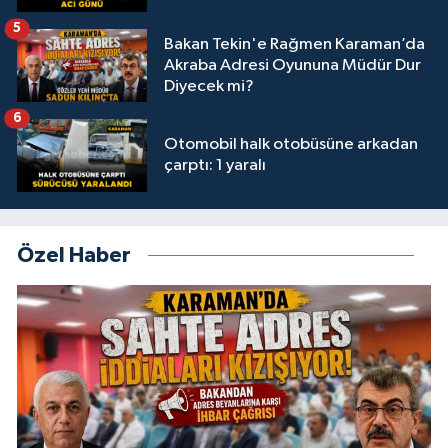
5
Bakan Tekin'e Rağmen Karaman’da
Akraba Adresi Oyununa Müdür Dur
Diyecek mi?
6
Otomobil halk otobüsüne arkadan
çarptı: 1 yaralı
Özel Haber