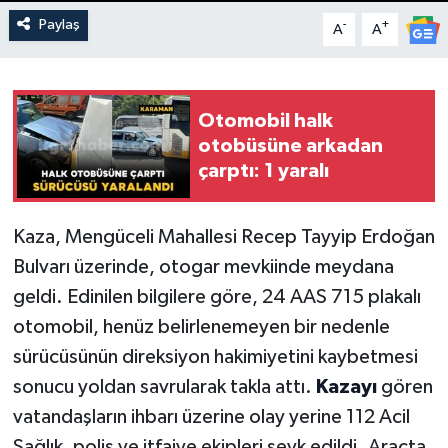
Paylaş
-
+
A
A
Otomobil halk
otobüsüne arkadan
çarptı: 1 yaralı
Kaza, Mengüceli Mahallesi Recep Tayyip Erdoğan
Bulvarı üzerinde, otogar mevkiinde meydana
geldi. Edinilen bilgilere göre, 24 AAS 715 plakalı
otomobil, henüz belirlenemeyen bir nedenle
sürücüsünün direksiyon hakimiyetini kaybetmesi
sonucu yoldan savrularak takla attı.
Kazayı
gören
vatandaşların ihbarı üzerine olay yerine 112 Acil
Sağlık, polis ve itfaiye ekipleri sevk edildi. Araçta