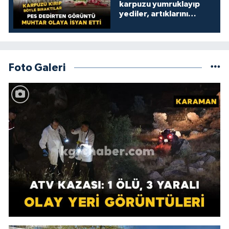
karpuzu yumruklayıp
yediler, artıklarını
kamelyada bıraktılar
Foto Galeri