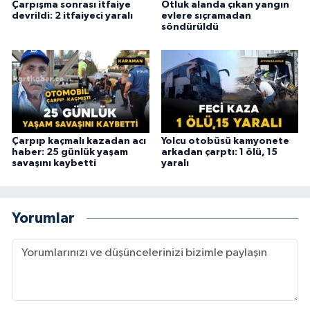
Çarpışma sonrası itfaiye
Otluk alanda çıkan yangın
devrildi: 2 itfaiyeci yaralı
evlere sıçramadan
söndürüldü
Çarpıp kaçmalı kazadan acı
Yolcu otobüsü kamyonete
haber: 25 günlük yaşam
arkadan çarptı: 1 ölü, 15
savaşını kaybetti
yaralı
Yorumlar