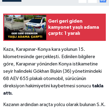
Geri geri giden
kamyonet yaşlı adama
çarptı: 1 yaralı
Kaza, Karapınar-Konya kara yolunun 15.
kilometresinde gerçekleşti. Edinilen bilgilere
göre, Karapınar yönünden Konya istikametine
seyir halindeki Gökhan Bişkin (36) yönetimindeki
68 AEV 655 plakalı otomobil, sürücünün
direksiyon hakimiyetini kaybetmesi sonucu
takla
attı.
Kazanın ardından araçta yolcu olarak bulunan S.K.