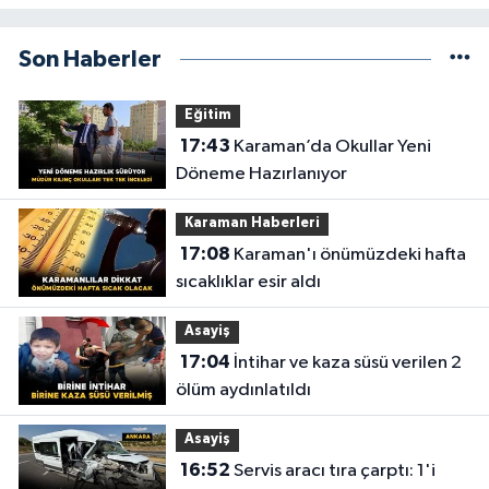
Son Haberler
Eğitim
17:43
Karaman’da Okullar Yeni
Döneme Hazırlanıyor
Karaman Haberleri
17:08
Karaman'ı önümüzdeki hafta
sıcaklıklar esir aldı
Asayiş
17:04
İntihar ve kaza süsü verilen 2
ölüm aydınlatıldı
Asayiş
16:52
Servis aracı tıra çarptı: 1'i