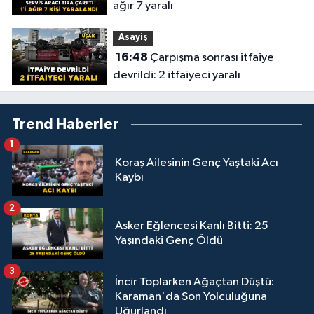
ağır 7 yaralı
Asayiş
16:48
Çarpışma sonrası itfaiye
devrildi: 2 itfaiyeci yaralı
Trend Haberler
1
Koraş Ailesinin Genç Yaştaki Acı
Kaybı
2
Asker Eğlencesi Kanlı Bitti: 25
Yaşındaki Genç Öldü
3
İncir Toplarken Ağaçtan Düştü:
Karaman'da Son Yolculuğuna
Uğurlandı