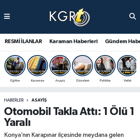
Karaman Haberleri
Gündem Haberleri
RESMİ İLANLAR
Karaman Haberleri
Gündem Habe
Güncel Haberler
Spor Haberleri
Eğitim
Karaman
Asayiş
Gündem
Politika
Vefat
Asayiş Haberleri
HABERLER
ASAYIŞ
Ulusal Haberler
Otomobil Takla Attı: 1 Ölü 1
Vefat Edenler
Yaralı
Konya’nın Karapınar ilçesinde meydana gelen