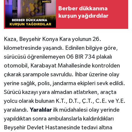
Berber dükkanına
kurşun yağdırdılar
Kaza, Beyşehir Konya Kara yolunun 26.
kilometresinde yaşandı. Edinilen bilgiye göre,
sürücüsü öğrenilemeyen 06 BIR 734 plakalı
otomobil, Karabayat Mahallesinde kontrolden
çıkarak şarampole savruldu. İhbar üzerine olay
yerine sağlık, polis, jandarma ekipleri sevk edildi.
Sürücü kazayı yara almadan atlatırken, araçta
yolcu olarak bulunan K.T., D.T., Ç.T., C.E. ve Y.E.
yaralandı.
Yaralılar
ilk müdahalesi olay yerinde
yapıldıktan sonra ambulanslarla kaldırıldıkları
Beyşehir Devlet Hastanesinde tedavi altına