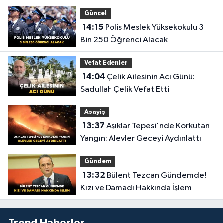
Dolar Ceza
Güncel
14:15
Polis Meslek Yüksekokulu 3
Bin 250 Öğrenci Alacak
Vefat Edenler
14:04
Çelik Ailesinin Acı Günü:
Sadullah Çelik Vefat Etti
Asayiş
13:37
Aşıklar Tepesi'nde Korkutan
Yangın: Alevler Geceyi Aydınlattı
Gündem
13:32
Bülent Tezcan Gündemde!
Kızı ve Damadı Hakkında İşlem
Trend Haberler