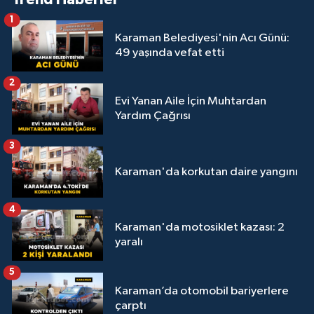
1
Karaman Belediyesi'nin Acı Günü:
49 yaşında vefat etti
2
Evi Yanan Aile İçin Muhtardan
Yardım Çağrısı
3
Karaman'da korkutan daire yangını
4
Karaman'da motosiklet kazası: 2
yaralı
5
Karaman’da otomobil bariyerlere
çarptı