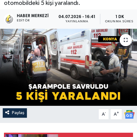
otomobildeki 5 kişi yaralandı.
HABER MERKEZI
04.07.2026 - 16:41
1 DK
EDITÖR
YAYINLANMA
OKUNMA SÜRESI
Paylaş
-
+
A
A