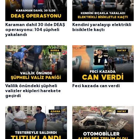
Karaman dahil 30 ilde DEAŞ
Kendini yaralayıp elektrikli
operasyonu: 104 şüpheli
bisikletle kaçtı
yakalandı
Valilik önündeki şüpheli
Feci kazada can verdi
valizler ekipleri harekete
geçirdi