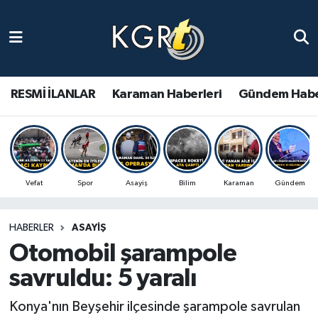
Karaman Haberleri
Gündem Haberleri
RESMİ İLANLAR
Karaman Haberleri
Gündem Habe
Güncel Haberler
Spor Haberleri
Vefat
Spor
Asayiş
Bilim
Karaman
Gündem
Asayiş Haberleri
HABERLER
ASAYIŞ
Ulusal Haberler
Otomobil şarampole
Vefat Edenler
savruldu: 5 yaralı
Konya'nın Beyşehir ilçesinde şarampole savrulan