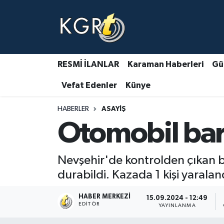
Karaman Haberleri
Gündem Haberleri
RESMİ İLANLAR
Karaman Haberleri
Gü
Vefat Edenler
Künye
Güncel Haberler
HABERLER
ASAYIŞ
Spor Haberleri
Otomobil bari
Asayiş Haberleri
Nevşehir'de kontrolden çıkan b
Ulusal Haberler
durabildi. Kazada 1 kişi yaralan
Vefat Edenler
HABER MERKEZI
15.09.2024 - 12:49
EDITÖR
YAYINLANMA