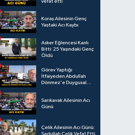
vefat etti
Koraş Ailesinin Genç
Yaştaki Acı Kaybı
Asker Eğlencesi Kanlı
Bitti: 25 Yaşındaki Genç
Öldü
Görev Yaptığı
İtfaiyeden Abdullah
Dönmez'e Duygusal
Veda
Sarıkavak Ailesinin Acı
Günü
Çelik Ailesinin Acı Günü:
Sadullah Çelik Vefat Etti