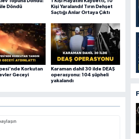
Alev Topuna Döndü:
1 Kişi Hayatını Kaybetti, 10
üle Döndü
Kişi Yaralandı! Tırın Dehşet
Saçtığı Anlar Ortaya Çıktı
epesi'nde Korkutan
Karaman dahil 30 ilde DEAŞ
levler Geceyi
operasyonu: 104 şüpheli
yakalandı