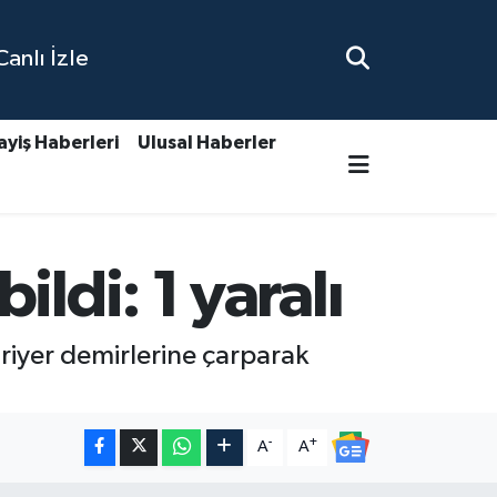
nlı İzle
ayiş Haberleri
Ulusal Haberler
ldi: 1 yaralı
riyer demirlerine çarparak
-
+
A
A