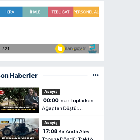
Son Haberler
Asayiş
00:00
İncir Toplarken
Ağaçtan Düştü:
Karaman'da Son
Asayiş
Yolculuğuna Uğurlandı
17:08
Bir Anda Alev
Topuna Döndü: Traktör