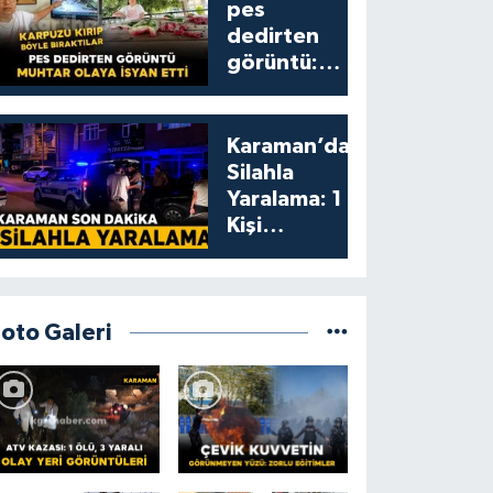
pes
dedirten
görüntü:
karpuzu
yumruklayıp
yediler,
Karaman’da
artıklarını
Silahla
kamelyada
Yaralama: 1
bıraktılar
Kişi
Yaralandı
Foto Galeri