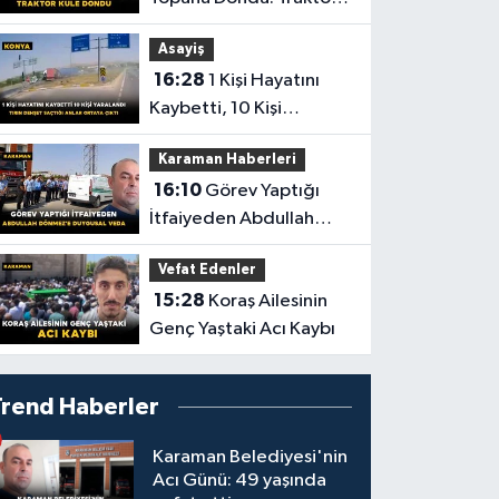
Küle Döndü
Asayiş
16:28
1 Kişi Hayatını
Kaybetti, 10 Kişi
Yaralandı! Tırın Dehşet
Karaman Haberleri
Saçtığı Anlar Ortaya
16:10
Görev Yaptığı
Çıktı
İtfaiyeden Abdullah
Dönmez'e Duygusal
Vefat Edenler
Veda
15:28
Koraş Ailesinin
Genç Yaştaki Acı Kaybı
Trend Haberler
Karaman Belediyesi'nin
Acı Günü: 49 yaşında