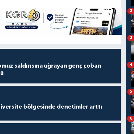
2
3
4
muz saldırısına uğrayan genç çoban
dü
5
versite bölgesinde denetimler arttı
6