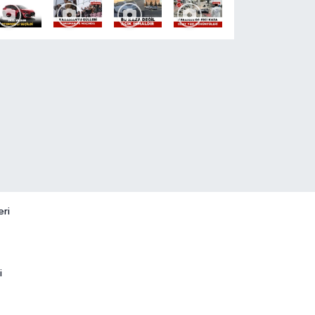
eri
i