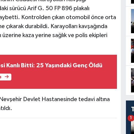
aki sürücü Arif G. 50 FP 896 plakalı
kaybetti. Kontrolden çıkan otomobil önce orta
e çıkarak durabildi. Karayolları kavşağında
 üzerine kaza yerine sağlık ve polis ekipleri
i Kanlı Bitti: 25 Yaşındaki Genç Öldü
e
Nevşehir Devlet Hastanesinde tedavi altına
tıldı.
1