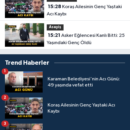
15:28
Koraş Ailesinin Genç Yaştaki
Acı Kaybı
Asayiş
15:21
Asker Eğlencesi Kanlı Bitti: 25
Yaşındaki Genç Öldü
Trend Haberler
1
Karaman Belediyesi'nin Acı Günü:
49 yaşında vefat etti
2
Koraş Ailesinin Genç Yaştaki Acı
Kaybı
3