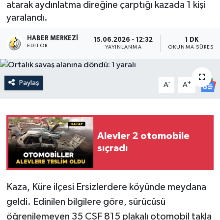
atarak aydınlatma direğine çarptığı kazada 1 kişi
yaralandı.
HABER MERKEZI
15.06.2026 - 12:32
1 DK
EDITÖR
YAYINLANMA
OKUNMA SÜRESI
Paylaş
-
+
A
A
Alevler 2 otomobile
sıçradı
Kaza, Küre ilçesi Ersizlerdere köyünde meydana
geldi. Edinilen bilgilere göre, sürücüsü
öğrenilemeyen 35 CSF 815 plakalı otomobil takla