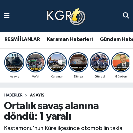
Karaman Haberleri
Gündem Haberleri
RESMİ İLANLAR
Karaman Haberleri
Gündem Habe
Güncel Haberler
Spor Haberleri
Asayiş
Vefat
Karaman
Dünya
Güncel
Gündem
Asayiş Haberleri
HABERLER
ASAYIŞ
Ulusal Haberler
Ortalık savaş alanına
Vefat Edenler
döndü: 1 yaralı
Kastamonu'nun Küre ilçesinde otomobilin takla