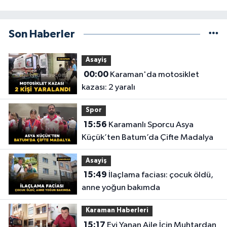
Son Haberler
Asayiş
00:00
Karaman'da motosiklet
kazası: 2 yaralı
Spor
15:56
Karamanlı Sporcu Asya
Küçük’ten Batum’da Çifte Madalya
Asayiş
15:49
İlaçlama faciası: çocuk öldü,
anne yoğun bakımda
Karaman Haberleri
15:17
Evi Yanan Aile İçin Muhtardan