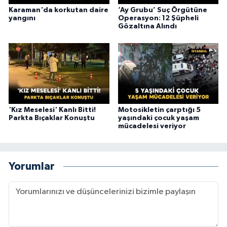
Karaman'da korkutan daire
‘Ay Grubu’ Suç Örgütüne
yangını
Operasyon: 12 Şüpheli
Gözaltına Alındı
'Kız Meselesi' Kanlı Bitti!
Motosikletin çarptığı 5
Parkta Bıçaklar Konuştu
yaşındaki çocuk yaşam
mücadelesi veriyor
Yorumlar