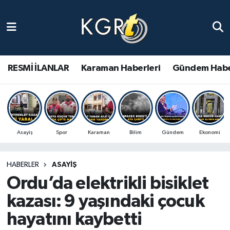
Karaman Haberleri
Gündem Haberleri
RESMİ İLANLAR
Karaman Haberleri
Gündem Habe
Güncel Haberler
Spor Haberleri
Asayiş
Spor
Karaman
Bilim
Gündem
Ekonomi
Asayiş Haberleri
HABERLER
ASAYIŞ
Ulusal Haberler
Ordu’da elektrikli bisiklet
Vefat Edenler
kazası: 9 yaşındaki çocuk
hayatını kaybetti