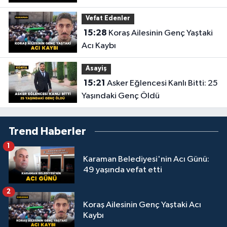
Vefat Edenler
15:28
Koraş Ailesinin Genç Yaştaki
Acı Kaybı
Asayiş
15:21
Asker Eğlencesi Kanlı Bitti: 25
Yaşındaki Genç Öldü
Trend Haberler
1
Karaman Belediyesi'nin Acı Günü:
49 yaşında vefat etti
2
Koraş Ailesinin Genç Yaştaki Acı
Kaybı