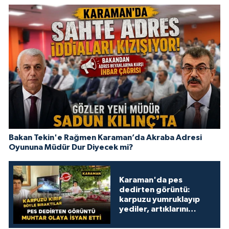
Bakan Tekin'e Rağmen Karaman’da Akraba Adresi
Oyununa Müdür Dur Diyecek mi?
Karaman'da pes
dedirten görüntü:
karpuzu yumruklayıp
yediler, artıklarını
kamelyada bıraktılar