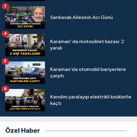
3
Sarıkavak Ailesinin Acı Günü
4
Karaman'da motosiklet kazası: 2
yaralı
5
Karaman’da otomobil bariyerlere
çarptı
6
Kendini yaralayıp elektrikli bisikletle
kaçtı
Özel Haber