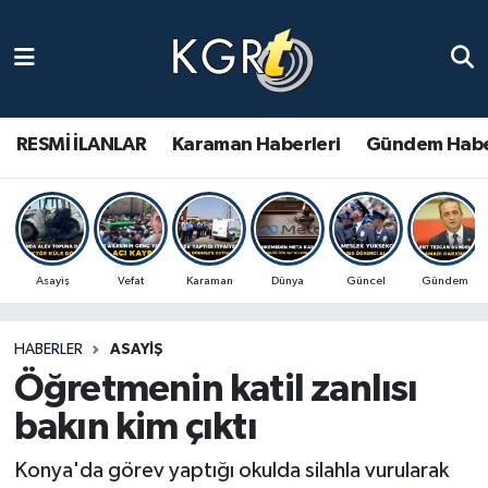
Karaman Haberleri
Gündem Haberleri
RESMİ İLANLAR
Karaman Haberleri
Gündem Habe
Güncel Haberler
Spor Haberleri
Asayiş
Vefat
Karaman
Dünya
Güncel
Gündem
Asayiş Haberleri
HABERLER
ASAYIŞ
Ulusal Haberler
Öğretmenin katil zanlısı
Vefat Edenler
bakın kim çıktı
Konya'da görev yaptığı okulda silahla vurularak