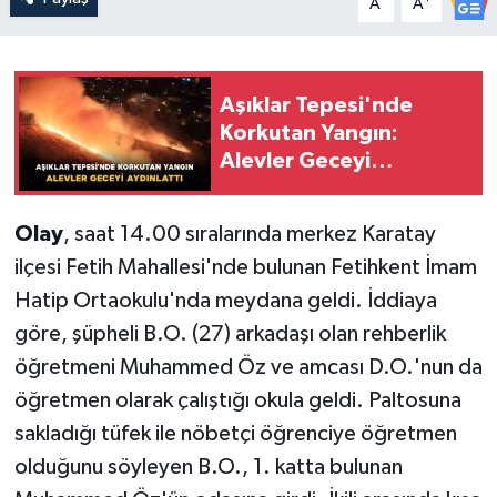
A
A
Aşıklar Tepesi'nde
Korkutan Yangın:
Alevler Geceyi
Aydınlattı
Olay
, saat 14.00 sıralarında merkez Karatay
ilçesi Fetih Mahallesi'nde bulunan Fetihkent İmam
Hatip Ortaokulu'nda meydana geldi. İddiaya
göre, şüpheli B.O. (27) arkadaşı olan rehberlik
öğretmeni Muhammed Öz ve amcası D.O.'nun da
öğretmen olarak çalıştığı okula geldi. Paltosuna
sakladığı tüfek ile nöbetçi öğrenciye öğretmen
olduğunu söyleyen B.O., 1. katta bulunan