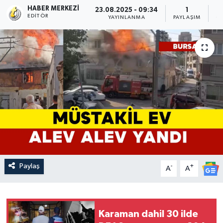
HABER MERKEZI
23.08.2025 - 09:34
1
EDITÖR
YAYINLANMA
PAYLAŞIM
O
Paylaş
-
+
A
A
Karaman dahil 30 ilde