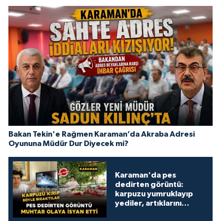
Bakan Tekin'e Rağmen Karaman’da Akraba Adresi
Oyununa Müdür Dur Diyecek mi?
Karaman'da pes
dedirten görüntü:
karpuzu yumruklayıp
yediler, artıklarını
kamelyada bıraktılar