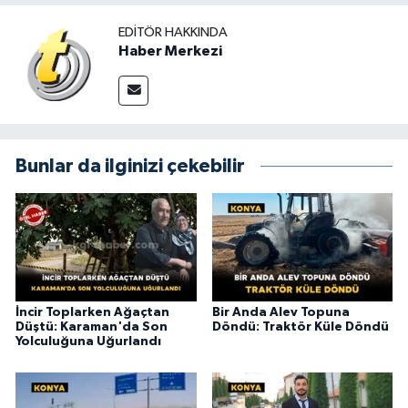
EDITÖR HAKKINDA
Haber Merkezi
Bunlar da ilginizi çekebilir
İncir Toplarken Ağaçtan
Bir Anda Alev Topuna
Düştü: Karaman'da Son
Döndü: Traktör Küle Döndü
Yolculuğuna Uğurlandı