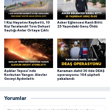
1 Kişi Hayatını Kaybetti, 10
Asker Eğlencesi Kanlı Bitti:
Kişi Yaralandı! Tırın Dehşet
25 Yaşındaki Genç Öldü
Saçtığı Anlar Ortaya Çıktı
Aşıklar Tepesi'nde
Karaman dahil 30 ilde DEAŞ
Korkutan Yangın: Alevler
operasyonu: 104 şüpheli
Geceyi Aydınlattı
yakalandı
Yorumlar