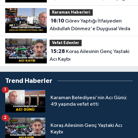
Anlar Ortaya Çıktı
Karaman Haberleri
16:10
Görev Yaptığı İtfaiyeden
Abdullah Dönmez'e Duygusal Veda
Vefat Edenler
15:28
Koraş Ailesinin Genç Yaştaki
Acı Kaybı
Trend Haberler
1
Karaman Belediyesi'nin Acı Günü:
49 yaşında vefat etti
2
Koraş Ailesinin Genç Yaştaki Acı
Kaybı