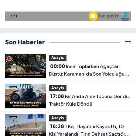
Son Haberler
Asayiş
00:00
İncir Toplarken Ağaçtan
Düştü: Karaman'da Son Yolculuğuna
Uğurlandı
Asayiş
17:08
Bir Anda Alev Topuna Döndü:
Traktör Küle Döndü
Asayiş
16:28
1 Kişi Hayatını Kaybetti, 10
Kişi Yaralandı! Tırın Dehşet Saçtığı