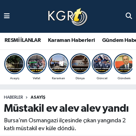
Karaman Haberleri
Gündem Haberleri
RESMİ İLANLAR
Karaman Haberleri
Gündem Habe
Güncel Haberler
Spor Haberleri
Asayiş
Vefat
Karaman
Dünya
Güncel
Gündem
Asayiş Haberleri
HABERLER
ASAYIŞ
Ulusal Haberler
Müstakil ev alev alev yandı
Vefat Edenler
Bursa’nın Osmangazi ilçesinde çıkan yangında 2
katlı müstakil ev küle döndü.