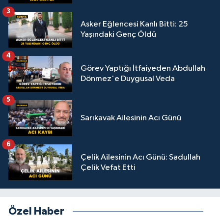
3
Asker Eğlencesi Kanlı Bitti: 25
Yaşındaki Genç Öldü
4
Görev Yaptığı İtfaiyeden Abdullah
Dönmez'e Duygusal Veda
5
Sarıkavak Ailesinin Acı Günü
6
Çelik Ailesinin Acı Günü: Sadullah
Çelik Vefat Etti
Özel Haber