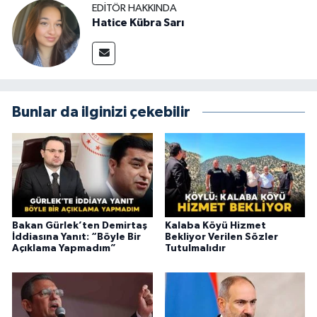
EDITÖR HAKKINDA
Hatice Kübra Sarı
Bunlar da ilginizi çekebilir
Bakan Gürlek’ten Demirtaş
Kalaba Köyü Hizmet
İddiasına Yanıt: “Böyle Bir
Bekliyor Verilen Sözler
Açıklama Yapmadım”
Tutulmalıdır