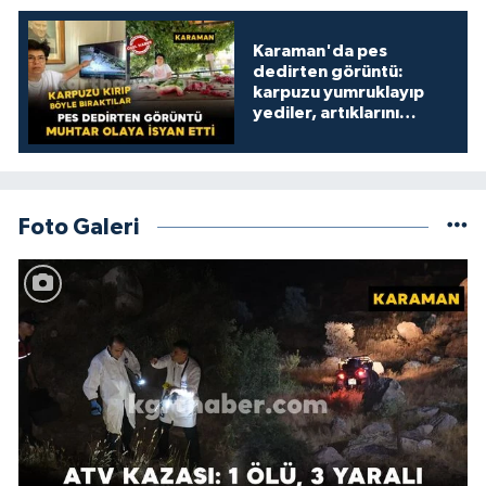
Karaman'da pes
dedirten görüntü:
karpuzu yumruklayıp
yediler, artıklarını
kamelyada bıraktılar
Foto Galeri