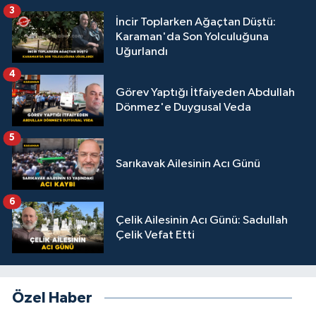
3
İncir Toplarken Ağaçtan Düştü:
Karaman'da Son Yolculuğuna
Uğurlandı
4
Görev Yaptığı İtfaiyeden Abdullah
Dönmez'e Duygusal Veda
5
Sarıkavak Ailesinin Acı Günü
6
Çelik Ailesinin Acı Günü: Sadullah
Çelik Vefat Etti
Özel Haber