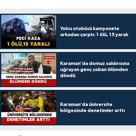
Yolcu otobüsü kamyonete
arkadan çarptı: 1 ölü, 15 yaralı
Karaman’da domuz saldırısına
uğrayan genç çoban ölümden
döndü
Karaman’da üniversite
bölgesinde denetimler arttı