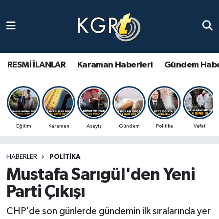
Karaman Haberleri
Gündem Haberleri
RESMİ İLANLAR
Karaman Haberleri
Gündem Habe
Güncel Haberler
Spor Haberleri
Eğitim
Karaman
Asayiş
Gündem
Politika
Vefat
Asayiş Haberleri
HABERLER
POLITIKA
Ulusal Haberler
Mustafa Sarıgül'den Yeni
Vefat Edenler
Parti Çıkışı
CHP'de son günlerde gündemin ilk sıralarında yer