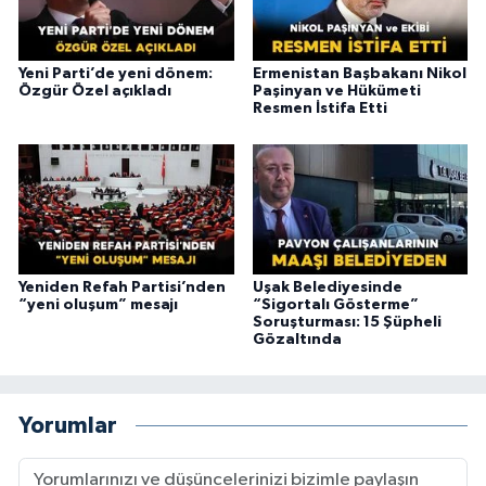
Yeni Parti’de yeni dönem:
Ermenistan Başbakanı Nikol
Özgür Özel açıkladı
Paşinyan ve Hükümeti
Resmen İstifa Etti
Yeniden Refah Partisi’nden
Uşak Belediyesinde
“yeni oluşum” mesajı
“Sigortalı Gösterme”
Soruşturması: 15 Şüpheli
Gözaltında
Yorumlar