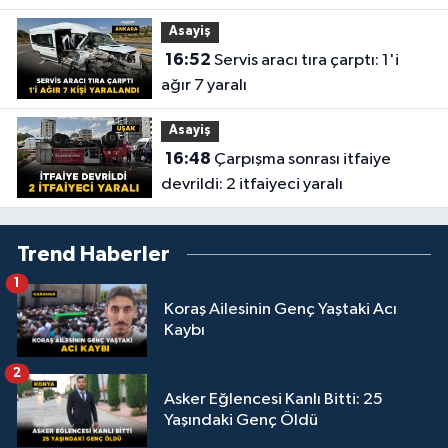
Asayiş
16:52
Servis aracı tıra çarptı: 1'i
ağır 7 yaralı
Asayiş
16:48
Çarpışma sonrası itfaiye
devrildi: 2 itfaiyeci yaralı
Trend Haberler
1
Koraş Ailesinin Genç Yaştaki Acı
Kaybı
2
Asker Eğlencesi Kanlı Bitti: 25
Yaşındaki Genç Öldü