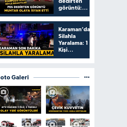
dedirten
görüntü:
karpuzu
yumruklayıp
yediler,
Karaman’da
artıklarını
Silahla
kamelyada
Yaralama: 1
bıraktılar
Kişi
Yaralandı
Foto Galeri