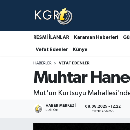
Karaman Haberleri
Gündem Haberleri
RESMİ İLANLAR
Karaman Haberleri
Gü
Vefat Edenler
Künye
Güncel Haberler
HABERLER
VEFAT EDENLER
Spor Haberleri
Muhtar Haned
Asayiş Haberleri
Mut'un Kurtsuyu Mahallesi'nde
Ulusal Haberler
HABER MERKEZI
08.08.2025 - 12:22
Vefat Edenler
EDITÖR
YAYINLANMA