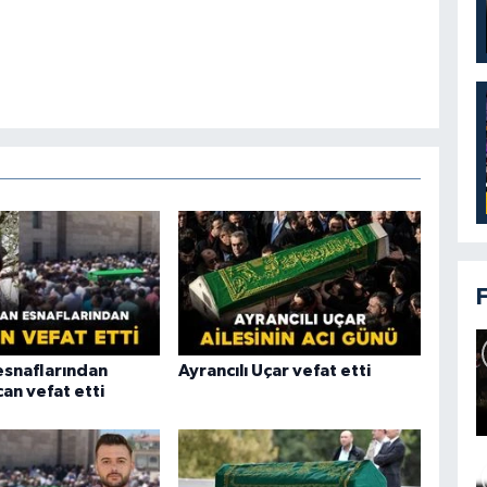
snaflarından
Ayrancılı Uçar vefat etti
an vefat etti