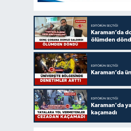
EDITÖRÜN SEÇTIĞI
Karaman’da do
ölümden dön
EDITÖRÜN SEÇTIĞI
Karaman’da üni
EDITÖRÜN SEÇTIĞI
Karaman'da ya
kaçamadı