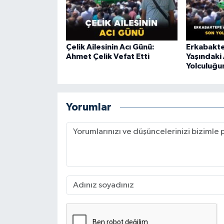
Çelik Ailesinin Acı Günü:
Erkabakte
Ahmet Çelik Vefat Etti
Yaşındaki 
Yolculuğu
Yorumlar