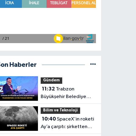
Son Haberler
Gündem
11:32
Trabzon
Büyükşehir Belediye
Başkanı'ndan
Bilim ve Teknoloji
Trabzonspor'a 30
10:40
SpaceX’in roketi
Milyonluk Destek!
Ay’a çarptı: şirketten
açıklama geldi