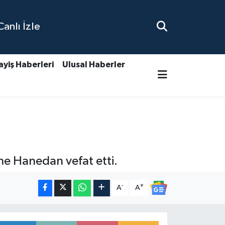
nlı İzle
ayiş Haberleri
Ulusal Haberler
e Hanedan vefat etti.
-
+
A
A