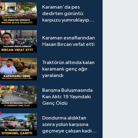
Karaman'da pes
dedirten görüntü:
karpuzu yumruklayıp
yediler, artıklarını
kamelyada bıraktılar
Karaman esnaflarından
Hasan Bircan vefat etti
Traktörün altında kalan
karamanlı genç ağır
yaralandı
Barışma Buluşmasında
Kan Aktı: 19 Yaşındaki
Genç Öldü
Dondurma aldıktan
sonra yolun karşısına
geçmeye çalışan kadına
otomobil çarptı