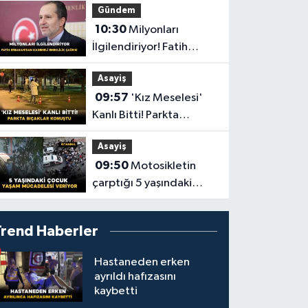
Gündem
10:30
Milyonları
İlgilendiriyor! Fatih
Erbakan’dan Kademeli
Asayiş
Emeklilik Çağrısı
09:57
'Kız Meselesi'
Kanlı Bitti! Parkta
Bıçaklar Konuştu
Asayiş
09:50
Motosikletin
çarptığı 5 yaşındaki
çocuk yaşam
mücadelesi veriyor
Trend Haberler
Hastaneden erken
ayrıldı hafızasını
kaybetti