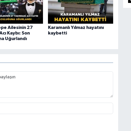
pe Ailesinin 27
Karamanlı Yılmaz hayatını
Acı Kaybı: Son
kaybetti
na Uğurlandı