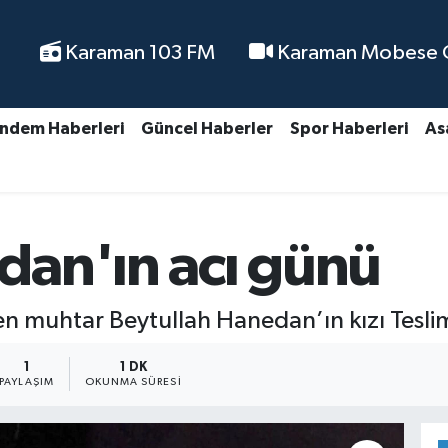
Karaman 103 FM
Karaman Mobese Ca
ndem Haberleri
Güncel Haberler
Spor Haberleri
As
an'ın acı günü
n muhtar Beytullah Hanedan’ın kızı Teslim
1
1 DK
PAYLAŞIM
OKUNMA SÜRESI