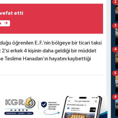
2
 vefat etti
e
3
ğu öğrenilen E.F.’nin bölgeye bir ticari taksi
4
ız 2’si erkek 4 kişinin daha geldiği bir müddet
ne Teslime Hanadan’ın hayatını kaybettiği
5
6