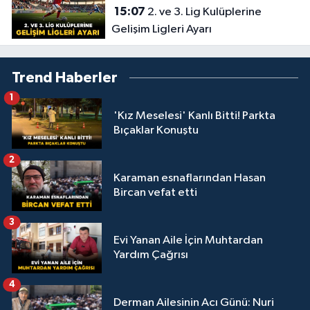
15:07
2. ve 3. Lig Kulüplerine
Gelişim Ligleri Ayarı
Trend Haberler
1
'Kız Meselesi' Kanlı Bitti! Parkta
Bıçaklar Konuştu
2
Karaman esnaflarından Hasan
Bircan vefat etti
3
Evi Yanan Aile İçin Muhtardan
Yardım Çağrısı
4
Derman Ailesinin Acı Günü: Nuri