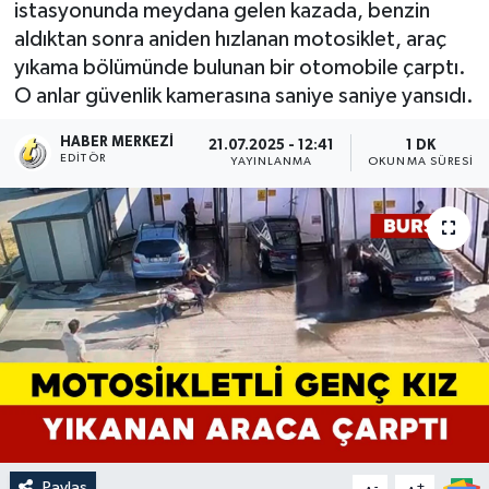
istasyonunda meydana gelen kazada, benzin
aldıktan sonra aniden hızlanan motosiklet, araç
yıkama bölümünde bulunan bir otomobile çarptı.
O anlar güvenlik kamerasına saniye saniye yansıdı.
HABER MERKEZI
21.07.2025 - 12:41
1 DK
EDITÖR
YAYINLANMA
OKUNMA SÜRESI
Paylaş
-
+