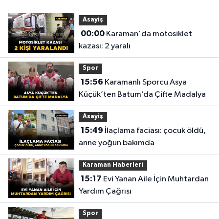
Asayiş
00:00
Karaman'da motosiklet
kazası: 2 yaralı
Spor
15:56
Karamanlı Sporcu Asya
Küçük’ten Batum’da Çifte Madalya
Asayiş
15:49
İlaçlama faciası: çocuk öldü,
anne yoğun bakımda
Karaman Haberleri
15:17
Evi Yanan Aile İçin Muhtardan
Yardım Çağrısı
Spor