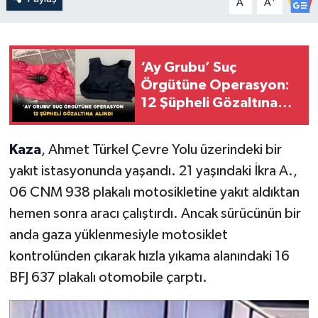
A
A
‘Ay Grubu’ Suç
Örgütüne Operasyon:
12 Şüpheli Gözaltına
Alındı
Kaza
, Ahmet Türkel Çevre Yolu üzerindeki bir
yakıt istasyonunda yaşandı. 21 yaşındaki İkra A.,
06 CNM 938 plakalı motosikletine yakıt aldıktan
hemen sonra aracı çalıştırdı. Ancak sürücünün bir
anda gaza yüklenmesiyle motosiklet
kontrolünden çıkarak hızla yıkama alanındaki 16
BFJ 637 plakalı otomobile çarptı.