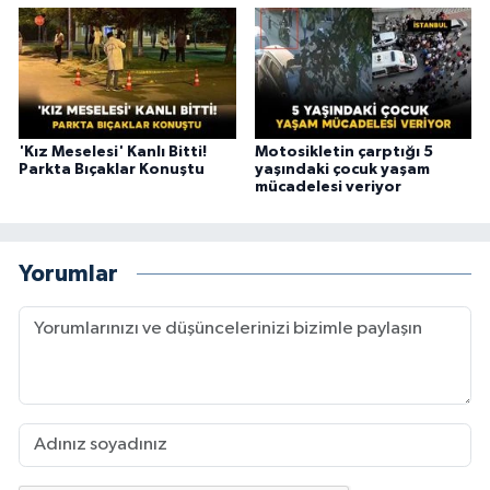
'Kız Meselesi' Kanlı Bitti!
Motosikletin çarptığı 5
Parkta Bıçaklar Konuştu
yaşındaki çocuk yaşam
mücadelesi veriyor
Yorumlar