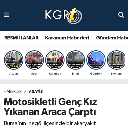
Karaman Haberleri
Gündem Haberleri
RESMİ İLANLAR
Karaman Haberleri
Gündem Habe
Güncel Haberler
Spor Haberleri
Asayiş
Spor
Karaman
Bilim
Gündem
Ekonomi
Asayiş Haberleri
HABERLER
ASAYIŞ
Ulusal Haberler
Motosikletli Genç Kız
Vefat Edenler
Yıkanan Araca Çarptı
Bursa'nın İnegöl ilçesinde bir akaryakıt