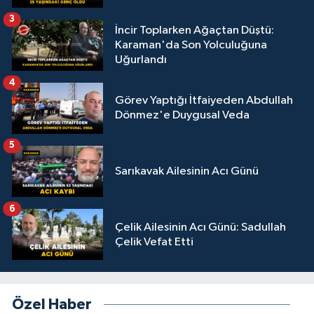
3
İncir Toplarken Ağaçtan Düştü:
Karaman'da Son Yolculuğuna
Uğurlandı
4
Görev Yaptığı İtfaiyeden Abdullah
Dönmez'e Duygusal Veda
5
Sarıkavak Ailesinin Acı Günü
6
Çelik Ailesinin Acı Günü: Sadullah
Çelik Vefat Etti
Özel Haber