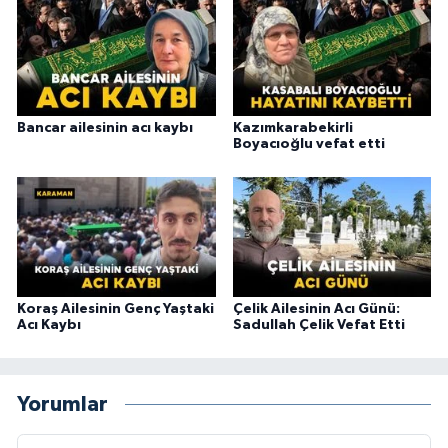
Bancar ailesinin acı kaybı
Kazımkarabekirli
Boyacıoğlu vefat etti
Koraş Ailesinin Genç Yaştaki
Çelik Ailesinin Acı Günü:
Acı Kaybı
Sadullah Çelik Vefat Etti
Yorumlar