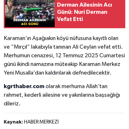
Derman Ailesinin Acı
Günü: Nuri Derman
Vefat Etti
Karaman’ın Aşağıakın köyü nüfusuna kayıtlı olan
ve “Mırçıl” lakabıyla tanınan Ali Ceylan vefat etti.
Merhumun cenazesi, 12 Temmuz 2025 Cumartesi
günü ikindi namazına müteakip Karaman Merkez
Yeni Musalla’dan kaldırılarak defnedilecektir.
kgrthaber.com
olarak merhuma Allah’tan
rahmet, kederli ailesine ve yakınlarına başsağlığı
dileriz.
Kaynak:
HABER MERKEZİ