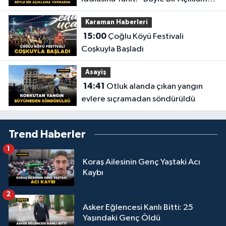
Yapmadım”
Karaman Haberleri
15:00
Çoğlu Köyü Festivali
Coşkuyla Başladı
Asayiş
14:41
Otluk alanda çıkan yangın
evlere sıçramadan söndürüldü
Trend Haberler
1
Koraş Ailesinin Genç Yaştaki Acı
Kaybı
2
Asker Eğlencesi Kanlı Bitti: 25
Yaşındaki Genç Öldü