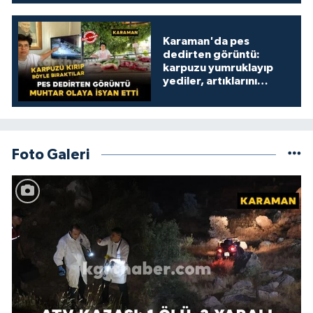
Karaman'da pes
dedirten görüntü:
karpuzu yumruklayıp
yediler, artıklarını
kamelyada bıraktılar
Foto Galeri