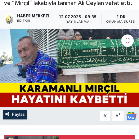
ve “Mırçıl” lakabıyla tanınan Ali Ceylan vefat etti.
HABER MERKEZI
12.07.2025 - 09:35
1 DK
EDITÖR
YAYINLANMA
OKUNMA SÜRESI
Paylaş
-
+
A
A