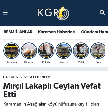
Karaman Haberleri
Gündem Haberleri
RESMİ İLANLAR
Karaman Haberleri
Gündem Habe
Güncel Haberler
Spor Haberleri
Karaman
Gündem
Politika
Asayiş
Vefat
Spor
Asayiş Haberleri
HABERLER
VEFAT EDENLER
Ulusal Haberler
Mırçıl Lakaplı Ceylan Vefat
Vefat Edenler
Etti
Karaman’ın Aşağıakın köyü nüfusuna kayıtlı olan