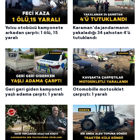
Yolcu otobüsü kamyonete
Karaman'da jandarmanın
arkadan çarptı: 1 ölü, 15
yakaladığı 34 şahıstan 4’ü
yaralı
tutuklandı
Geri geri giden kamyonet
Otomobille motosiklet
yaşlı adama çarptı: 1 yaralı
çarpıştı: 1 yaralı