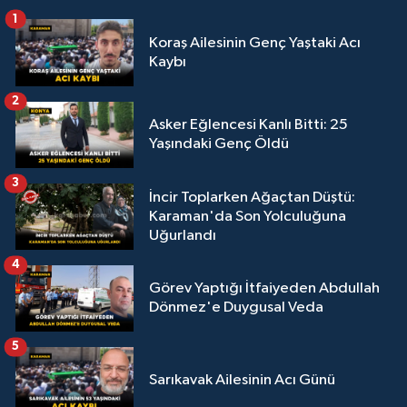
1
Koraş Ailesinin Genç Yaştaki Acı
Kaybı
2
Asker Eğlencesi Kanlı Bitti: 25
Yaşındaki Genç Öldü
3
İncir Toplarken Ağaçtan Düştü:
Karaman'da Son Yolculuğuna
Uğurlandı
4
Görev Yaptığı İtfaiyeden Abdullah
Dönmez'e Duygusal Veda
5
Sarıkavak Ailesinin Acı Günü