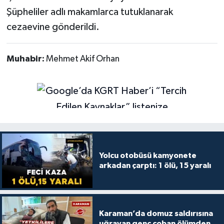
Şüpheliler adlı makamlarca tutuklanarak
cezaevine gönderildi.
Muhabir:
Mehmet Akif Orhan
Yolcu otobüsü kamyonete
arkadan çarptı: 1 ölü, 15 yaralı
Karaman’da domuz saldırısına
uğrayan genç çoban ölümden