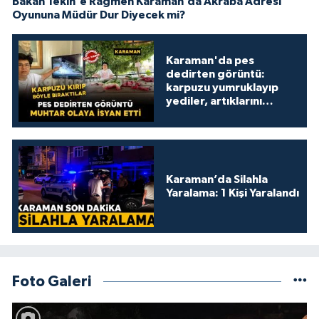
Bakan Tekin'e Rağmen Karaman’da Akraba Adresi
Oyununa Müdür Dur Diyecek mi?
Karaman'da pes
dedirten görüntü:
karpuzu yumruklayıp
yediler, artıklarını
kamelyada bıraktılar
Karaman’da Silahla
Yaralama: 1 Kişi Yaralandı
Foto Galeri