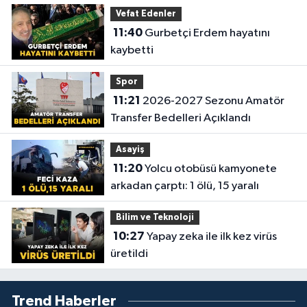
Vefat Edenler
11:40
Gurbetçi Erdem hayatını
kaybetti
Spor
11:21
2026-2027 Sezonu Amatör
Transfer Bedelleri Açıklandı
Asayiş
11:20
Yolcu otobüsü kamyonete
arkadan çarptı: 1 ölü, 15 yaralı
Bilim ve Teknoloji
10:27
Yapay zeka ile ilk kez virüs
üretildi
Trend Haberler