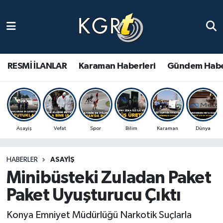
Karaman Haberleri
Gündem Haberleri
RESMİ İLANLAR
Karaman Haberleri
Gündem Habe
Güncel Haberler
Spor Haberleri
Asayiş
Vefat
Spor
Bilim
Karaman
Dünya
Asayiş Haberleri
HABERLER
ASAYIŞ
Ulusal Haberler
Minibüsteki Zuladan Paket
Vefat Edenler
Paket Uyuşturucu Çıktı
Konya Emniyet Müdürlüğü Narkotik Suçlarla