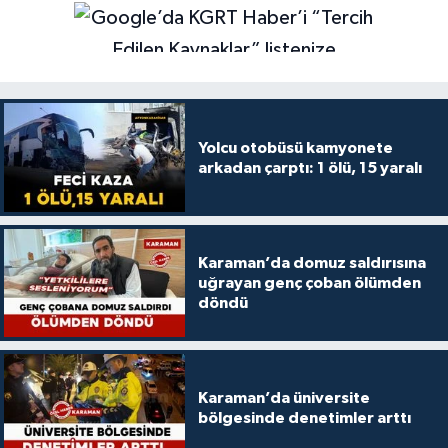
Yolcu otobüsü kamyonete
arkadan çarptı: 1 ölü, 15 yaralı
Karaman’da domuz saldırısına
uğrayan genç çoban ölümden
döndü
Karaman’da üniversite
bölgesinde denetimler arttı