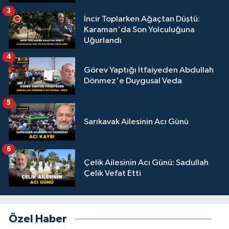
3
İncir Toplarken Ağaçtan Düştü:
Karaman'da Son Yolculuğuna
Uğurlandı
4
Görev Yaptığı İtfaiyeden Abdullah
Dönmez'e Duygusal Veda
5
Sarıkavak Ailesinin Acı Günü
6
Çelik Ailesinin Acı Günü: Sadullah
Çelik Vefat Etti
Özel Haber