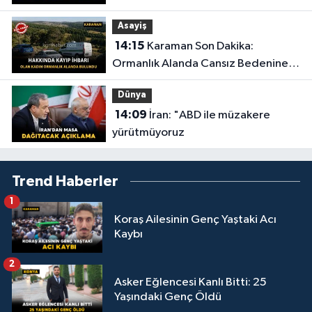
Kaybetti
Asayiş
14:15
Karaman Son Dakika:
Ormanlık Alanda Cansız Bedenine
Ulaşıldı
Dünya
14:09
İran: "ABD ile müzakere
yürütmüyoruz
Trend Haberler
1
Koraş Ailesinin Genç Yaştaki Acı
Kaybı
2
Asker Eğlencesi Kanlı Bitti: 25
Yaşındaki Genç Öldü