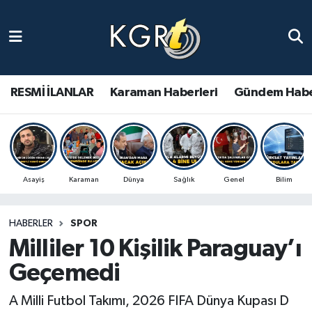
Karaman Haberleri
Gündem Haberleri
RESMİ İLANLAR
Karaman Haberleri
Gündem Habe
Güncel Haberler
Spor Haberleri
Asayiş
Karaman
Dünya
Sağlık
Genel
Bilim
Asayiş Haberleri
HABERLER
SPOR
Ulusal Haberler
Milliler 10 Kişilik Paraguay’ı
Vefat Edenler
Geçemedi
A Milli Futbol Takımı, 2026 FIFA Dünya Kupası D