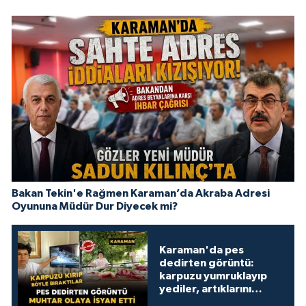
Bakan Tekin'e Rağmen Karaman’da Akraba Adresi
Oyununa Müdür Dur Diyecek mi?
Karaman'da pes
dedirten görüntü:
karpuzu yumruklayıp
yediler, artıklarını
kamelyada bıraktılar