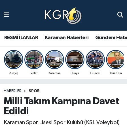
Karaman Haberleri
Gündem Haberleri
RESMİ İLANLAR
Karaman Haberleri
Gündem Habe
Güncel Haberler
Spor Haberleri
Asayiş
Vefat
Karaman
Dünya
Güncel
Gündem
Asayiş Haberleri
HABERLER
SPOR
Ulusal Haberler
Milli Takım Kampına Davet
Vefat Edenler
Edildi
Karaman Spor Lisesi Spor Kulübü (KSL Voleybol)