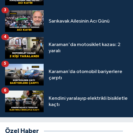
3
Sarıkavak Ailesinin Acı Günü
4
Karaman'da motosiklet kazası: 2
yaralı
5
Karaman’da otomobil bariyerlere
çarptı
6
Kendini yaralayıp elektrikli bisikletle
kaçtı
Özel Haber