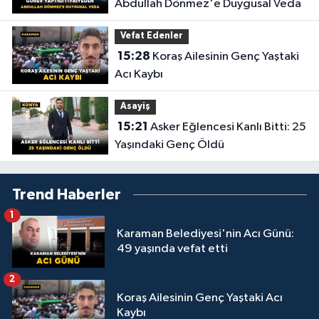
Abdullah Dönmez'e Duygusal Veda
Vefat Edenler
15:28
Koraş Ailesinin Genç Yaştaki
Acı Kaybı
Asayiş
15:21
Asker Eğlencesi Kanlı Bitti: 25
Yaşındaki Genç Öldü
Trend Haberler
1
Karaman Belediyesi'nin Acı Günü:
49 yaşında vefat etti
2
Koraş Ailesinin Genç Yaştaki Acı
Kaybı