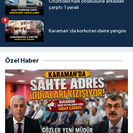
Otomobil halk otobüsüne arkadan
çarptı: 1 yaralı
6
Karaman'da korkutan daire yangını
Özel Haber