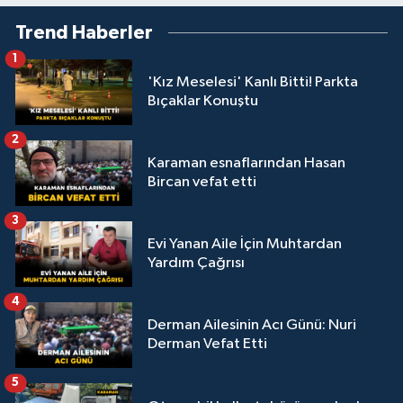
Trend Haberler
1
'Kız Meselesi' Kanlı Bitti! Parkta
Bıçaklar Konuştu
2
Karaman esnaflarından Hasan
Bircan vefat etti
3
Evi Yanan Aile İçin Muhtardan
Yardım Çağrısı
4
Derman Ailesinin Acı Günü: Nuri
Derman Vefat Etti
5