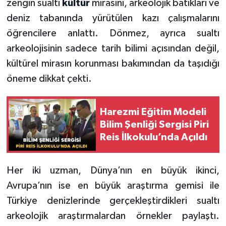
zengin sualtı
kültür
mirasını, arkeolojik batıkları ve
deniz tabanında yürütülen kazı çalışmalarını
öğrencilere anlattı. Dönmez, ayrıca sualtı
arkeolojisinin sadece tarih bilimi açısından değil,
kültürel mirasın korunması bakımından da taşıdığı
öneme dikkat çekti.
Harezmi Eğitim Modeli
Bilim Şenliği Sergisi Piri
Reis İlkokulu’nda Açıldı
Her iki uzman, Dünya’nın en büyük ikinci,
Avrupa’nın ise en büyük araştırma gemisi ile
Türkiye denizlerinde gerçekleştirdikleri sualtı
arkeolojik araştırmalardan örnekler paylaştı.