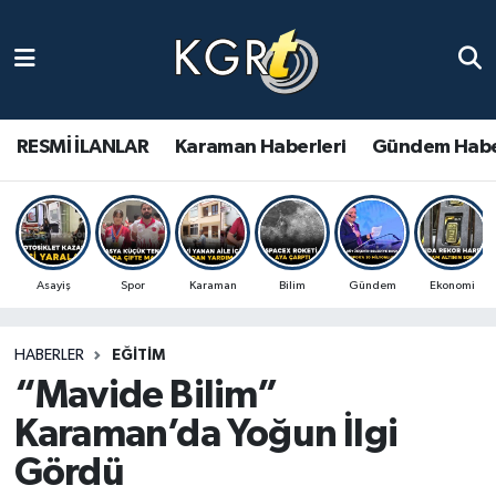
Karaman Haberleri
Gündem Haberleri
RESMİ İLANLAR
Karaman Haberleri
Gündem Habe
Güncel Haberler
Spor Haberleri
Asayiş
Spor
Karaman
Bilim
Gündem
Ekonomi
Asayiş Haberleri
HABERLER
EĞITIM
Ulusal Haberler
“Mavide Bilim”
Vefat Edenler
Karaman’da Yoğun İlgi
Gördü