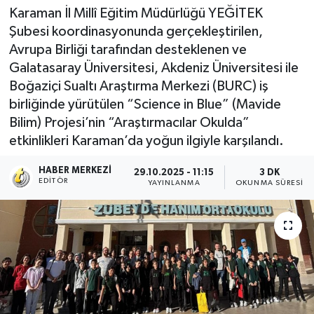
Karaman İl Millî Eğitim Müdürlüğü YEĞİTEK
Şubesi koordinasyonunda gerçekleştirilen,
Avrupa Birliği tarafından desteklenen ve
Galatasaray Üniversitesi, Akdeniz Üniversitesi ile
Boğaziçi Sualtı Araştırma Merkezi (BURC) iş
birliğinde yürütülen “Science in Blue” (Mavide
Bilim) Projesi’nin “Araştırmacılar Okulda”
etkinlikleri Karaman’da yoğun ilgiyle karşılandı.
HABER MERKEZI
29.10.2025 - 11:15
3 DK
EDITÖR
YAYINLANMA
OKUNMA SÜRESI