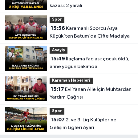
kazası: 2 yaralı
Spor
15:56
Karamanlı Sporcu Asya
Küçük’ten Batum’da Çifte Madalya
Asayiş
15:49
İlaçlama faciası: çocuk öldü,
anne yoğun bakımda
Karaman Haberleri
15:17
Evi Yanan Aile İçin Muhtardan
Yardım Çağrısı
Spor
15:07
2. ve 3. Lig Kulüplerine
Gelişim Ligleri Ayarı