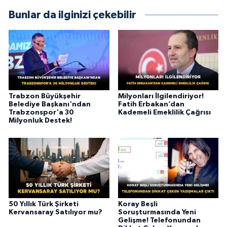
Bunlar da ilginizi çekebilir
Trabzon Büyükşehir
Milyonları İlgilendiriyor!
Belediye Başkanı'ndan
Fatih Erbakan’dan
Trabzonspor'a 30
Kademeli Emeklilik Çağrısı
Milyonluk Destek!
50 Yıllık Türk Şirketi
Koray Beşli
Kervansaray Satılıyor mu?
Soruşturmasında Yeni
Gelişme! Telefonundan