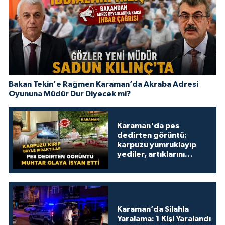
Bakan Tekin'e Rağmen Karaman’da Akraba Adresi
Oyununa Müdür Dur Diyecek mi?
Karaman'da pes
dedirten görüntü:
karpuzu yumruklayıp
yediler, artıklarını
kamelyada bıraktılar
Karaman’da Silahla
Yaralama: 1 Kişi Yaralandı