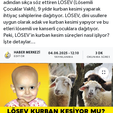
adından sıkça söz ettiren LÖSEV (Lösemili
Çocuklar Vakfı), 9 yıldır kurban kesimi yaparak
ihtiyaç sahiplerine dağıtıyor. LÖSEV, dini usullere
uygun olarak adak ve kurban kesimi yapıyor ve bu
etleri lösemili ve kanserli çocuklara dağıtıyor.
Peki, LÖSEV’in kurban kesim süreçleri nasıl işliyor?
İşte detaylar...
HABER MERKEZI
04.06.2025 - 12:10
3 DK
EDITÖR
YAYINLANMA
OKUNMA SÜRESI