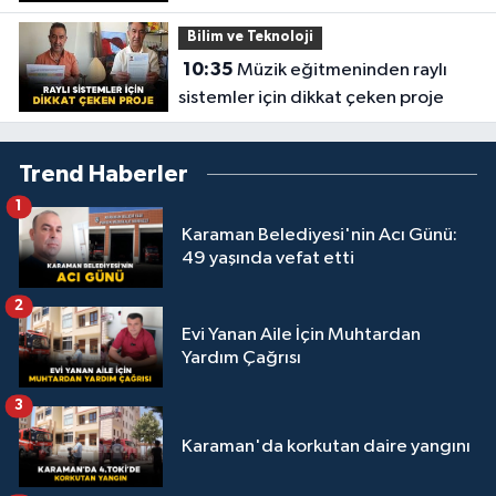
Bilim ve Teknoloji
10:35
Müzik eğitmeninden raylı
sistemler için dikkat çeken proje
Trend Haberler
1
Karaman Belediyesi'nin Acı Günü:
49 yaşında vefat etti
2
Evi Yanan Aile İçin Muhtardan
Yardım Çağrısı
3
Karaman'da korkutan daire yangını