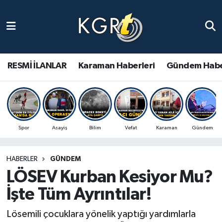
Karaman Haberleri
Gündem Haberleri
RESMİ İLANLAR
Karaman Haberleri
Gündem Habe
Güncel Haberler
Spor Haberleri
Spor
Asayiş
Bilim
Vefat
Karaman
Gündem
Asayiş Haberleri
HABERLER
GÜNDEM
Ulusal Haberler
LÖSEV Kurban Kesiyor Mu?
Vefat Edenler
İşte Tüm Ayrıntılar!
Lösemili çocuklara yönelik yaptığı yardımlarla