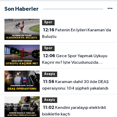
Son Haberler
Spor
12:16
Patenin En İyileri Karaman’da
Buluştu
Spor
12:06
Gece Spor Yapmak Uykuyu
Kaçırır mı? İşte Vücudunuzda
Yaşananlar!
Asayiş
11:56
Karaman dahil 30 ilde DEAŞ
operasyonu: 104 şüpheli yakalandı
Asayiş
11:02
Kendini yaralayıp elektrikli
bisikletle kaçtı