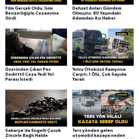
Film Gerçek Oldu: İsim
Dehşet Anları Gündem
Benzerliğiyle Cezaevine
Olmuştu: 80 Yaşındaki
Girdi
Adamdan Acı Haber
Üzerinden Çıkan Pes
Yolcu Otobüsü Kamyona
Dedirtti! Ceza Yedi Yol
Çarptı: 1 Ölü, Çok Sayıda
Parası İstedi
Yaralı
Sakarya’da Engelli Çocuk
Ters yönden gelen
Zincirle Bağlı Halde
otomobil kazaya neden