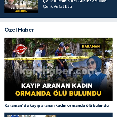
Çelik Ailesinin Acı Günü: Sadullah
Çelik Vefat Etti
Özel Haber
Karaman'da kayıp aranan kadın ormanda ölü bulundu