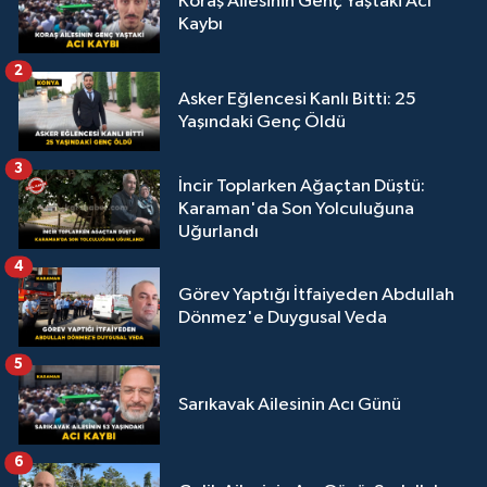
Koraş Ailesinin Genç Yaştaki Acı
Kaybı
2
Asker Eğlencesi Kanlı Bitti: 25
Yaşındaki Genç Öldü
3
İncir Toplarken Ağaçtan Düştü:
Karaman'da Son Yolculuğuna
Uğurlandı
4
Görev Yaptığı İtfaiyeden Abdullah
Dönmez'e Duygusal Veda
5
Sarıkavak Ailesinin Acı Günü
6