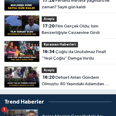
17:28
Perseid Meteor yağmuru ne
zaman? Sayılı gün kaldı
Asayiş
17:20
Film Gerçek Oldu: İsim
Benzerliğiyle Cezaevine Girdi
Karaman Haberleri
16:34
Çoğlu’da Unutulmaz Final!
“Yeşil Çoğlu” Damga Vurdu
Asayiş
16:20
Dehşet Anları Gündem
Olmuştu: 80 Yaşındaki Adamdan Acı
Haber
Trend Haberler
1