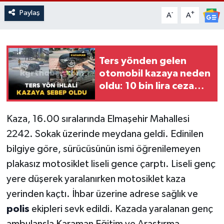
Paylaş
-
+
A
A
Ters yönden gelen
otomobil kazaya neden
oldu: 10 bin lira ceza
kesildi
Kaza, 16.00 sıralarında Elmaşehir Mahallesi
2242. Sokak üzerinde meydana geldi. Edinilen
bilgiye göre, sürücüsünün ismi öğrenilemeyen
plakasız motosiklet liseli gence çarptı. Liseli genç
yere düşerek yaralanırken motosiklet kaza
yerinden kaçtı. İhbar üzerine adrese sağlık ve
polis
ekipleri sevk edildi. Kazada yaralanan genç