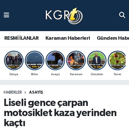
Karaman Haberleri
Gündem Haberleri
RESMİ İLANLAR
Karaman Haberleri
Gündem Habe
Güncel Haberler
Spor Haberleri
Dünya
Bilim
Asayiş
Karaman
Gündem
Tarım
Asayiş Haberleri
HABERLER
ASAYIŞ
Ulusal Haberler
Liseli gence çarpan
Vefat Edenler
motosiklet kaza yerinden
kaçtı