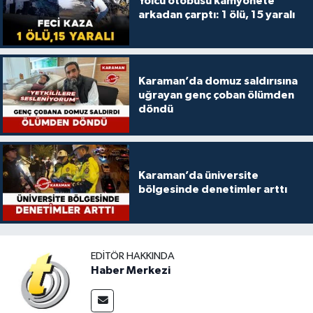
Yolcu otobüsü kamyonete
arkadan çarptı: 1 ölü, 15 yaralı
Karaman’da domuz saldırısına
uğrayan genç çoban ölümden
döndü
Karaman’da üniversite
bölgesinde denetimler arttı
EDITÖR HAKKINDA
Haber Merkezi