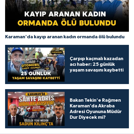
Karaman'da kayıp aranan kadın ormanda ölü bulundu
Çarpıp kaçmalı kazadan
acı haber: 25 günlük
yaşam savaşını kaybetti
Bakan Tekin'e Rağmen
Karaman’da Akraba
Adresi Oyununa Müdür
Dur Diyecek mi?