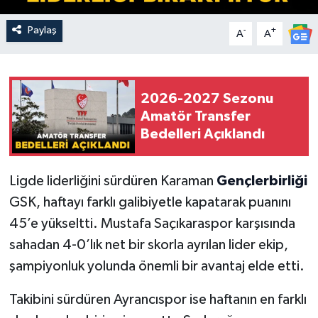
Paylaş
-
+
A
A
2026-2027 Sezonu
Amatör Transfer
Bedelleri Açıklandı
Ligde liderliğini sürdüren Karaman
Gençlerbirliği
GSK, haftayı farklı galibiyetle kapatarak puanını
45’e yükseltti. Mustafa Saçıkaraspor karşısında
sahadan 4-0’lık net bir skorla ayrılan lider ekip,
şampiyonluk yolunda önemli bir avantaj elde etti.
Takibini sürdüren Ayrancıspor ise haftanın en farklı