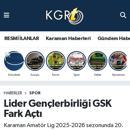
Karaman Haberleri
Gündem Haberleri
RESMİ İLANLAR
Karaman Haberleri
Gündem Habe
Güncel Haberler
Spor Haberleri
Gündem
Asayiş
Tarım
Spor
Vefat
Karaman
Asayiş Haberleri
HABERLER
SPOR
Ulusal Haberler
Lider Gençlerbirliği GSK
Vefat Edenler
Fark Açtı
Karaman Amatör Lig 2025-2026 sezonunda 20.