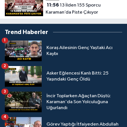
11:56
13 İlden 155 Sporcu
Karaman’da Piste Çıkıyor
Trend Haberler
1
Koraş Ailesinin Genç Yaştaki Acı
Kaybı
2
Asker Eğlencesi Kanlı Bitti: 25
Yaşındaki Genç Öldü
3
İncir Toplarken Ağaçtan Düştü:
Karaman'da Son Yolculuğuna
Uğurlandı
4
Görev Yaptığı İtfaiyeden Abdullah