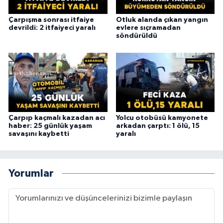
Çarpışma sonrası itfaiye
Otluk alanda çıkan yangın
devrildi: 2 itfaiyeci yaralı
evlere sıçramadan
söndürüldü
Çarpıp kaçmalı kazadan acı
Yolcu otobüsü kamyonete
haber: 25 günlük yaşam
arkadan çarptı: 1 ölü, 15
savaşını kaybetti
yaralı
Yorumlar