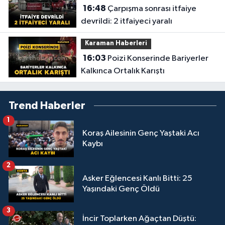
16:48
Çarpışma sonrası itfaiye
devrildi: 2 itfaiyeci yaralı
Karaman Haberleri
16:03
Poizi Konserinde Bariyerler
Kalkınca Ortalık Karıştı
Trend Haberler
1
Koraş Ailesinin Genç Yaştaki Acı
Kaybı
2
Asker Eğlencesi Kanlı Bitti: 25
Yaşındaki Genç Öldü
3
İncir Toplarken Ağaçtan Düştü: