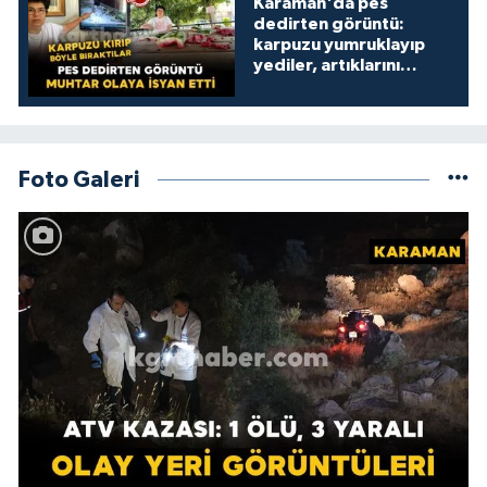
Karaman'da pes
dedirten görüntü:
karpuzu yumruklayıp
yediler, artıklarını
kamelyada bıraktılar
Foto Galeri