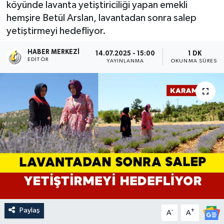
köyünde lavanta yetiştiriciliği yapan emekli
hemşire Betül Arslan, lavantadan sonra salep
yetiştirmeyi hedefliyor.
HABER MERKEZI
14.07.2025 - 15:00
1 DK
EDITÖR
YAYINLANMA
OKUNMA SÜRESI
Paylaş
-
+
A
A