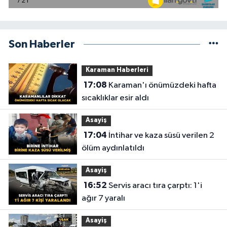
Son Haberler
Karaman Haberleri
17:08
Karaman'ı önümüzdeki hafta
sıcaklıklar esir aldı
Asayiş
17:04
İntihar ve kaza süsü verilen 2
ölüm aydınlatıldı
Asayiş
16:52
Servis aracı tıra çarptı: 1'i
ağır 7 yaralı
Asayiş