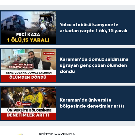
Yolcu otobüsü kamyonete
arkadan çarptı: 1 ölü, 15 yaralı
Karaman’da domuz saldırısına
uğrayan genç çoban ölümden
döndü
Karaman’da üniversite
bölgesinde denetimler arttı
EDITÖR HAKKINDA