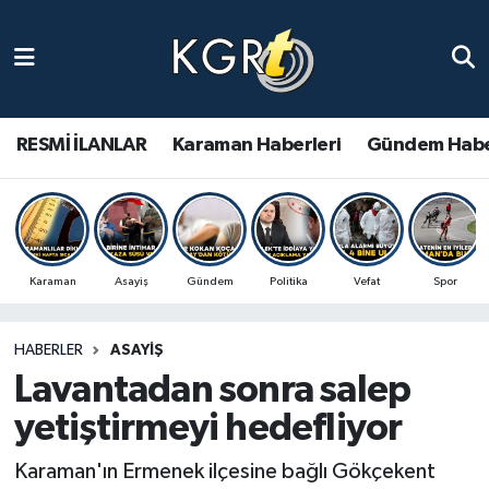
Karaman Haberleri
Gündem Haberleri
RESMİ İLANLAR
Karaman Haberleri
Gündem Habe
Güncel Haberler
Spor Haberleri
Karaman
Asayiş
Gündem
Politika
Vefat
Spor
Asayiş Haberleri
HABERLER
ASAYIŞ
Ulusal Haberler
Lavantadan sonra salep
Vefat Edenler
yetiştirmeyi hedefliyor
Karaman'ın Ermenek ilçesine bağlı Gökçekent