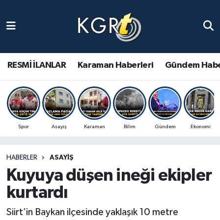
Karaman Haberleri
Gündem Haberleri
RESMİ İLANLAR
Karaman Haberleri
Gündem Habe
Güncel Haberler
Spor Haberleri
Spor
Asayiş
Karaman
Bilim
Gündem
Ekonomi
Asayiş Haberleri
HABERLER
ASAYIŞ
Ulusal Haberler
Kuyuya düşen ineği ekipler
Vefat Edenler
kurtardı
Siirt’in Baykan ilçesinde yaklaşık 10 metre