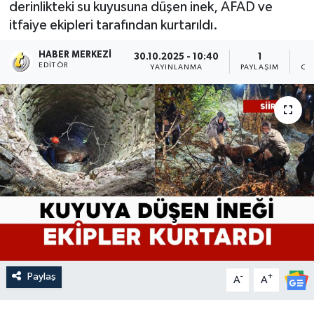
derinlikteki su kuyusuna düşen inek, AFAD ve
itfaiye ekipleri tarafından kurtarıldı.
HABER MERKEZI
30.10.2025 - 10:40
1
EDITÖR
YAYINLANMA
PAYLAŞIM
OK
Paylaş
-
+
A
A