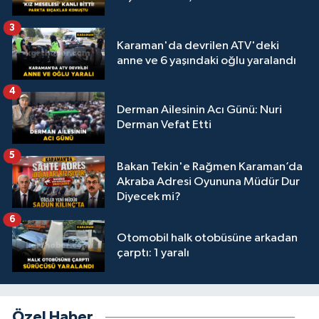
3
Karaman'da devrilen ATV'deki
anne ve 6 yaşındaki oğlu yaralandı
4
Derman Ailesinin Acı Günü: Nuri
Derman Vefat Etti
5
Bakan Tekin'e Rağmen Karaman’da
Akraba Adresi Oyununa Müdür Dur
Diyecek mi?
6
Otomobil halk otobüsüne arkadan
çarptı: 1 yaralı
Özel Haber