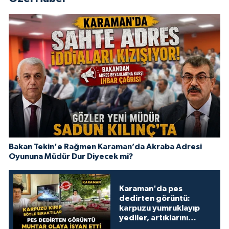
Bakan Tekin'e Rağmen Karaman’da Akraba Adresi
Oyununa Müdür Dur Diyecek mi?
Karaman'da pes
dedirten görüntü:
karpuzu yumruklayıp
yediler, artıklarını
kamelyada bıraktılar