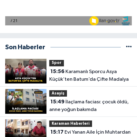
Son Haberler
Spor
15:56
Karamanlı Sporcu Asya
Küçük’ten Batum’da Çifte Madalya
Asayiş
15:49
İlaçlama faciası: çocuk öldü,
anne yoğun bakımda
Karaman Haberleri
15:17
Evi Yanan Aile İçin Muhtardan