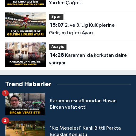
Yardım Çağrısı
Spor
15:07
2. ve 3. Lig Kulüplerine
Gelişim Ligleri Ayarı
Asayiş
14:28
Karaman'da korkutan daire
yangını
Trend Haberler
1
Karaman esnaflarından Hasan
Bircan vefat etti
2
'Kız Meselesi' Kanlı Bitti! Parkta
Bıçaklar Konuştu