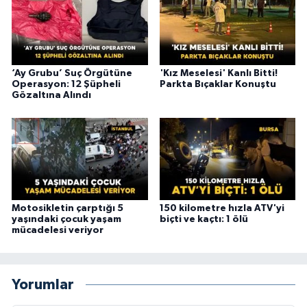
‘Ay Grubu’ Suç Örgütüne
'Kız Meselesi' Kanlı Bitti!
Operasyon: 12 Şüpheli
Parkta Bıçaklar Konuştu
Gözaltına Alındı
Motosikletin çarptığı 5
150 kilometre hızla ATV'yi
yaşındaki çocuk yaşam
biçti ve kaçtı: 1 ölü
mücadelesi veriyor
Yorumlar